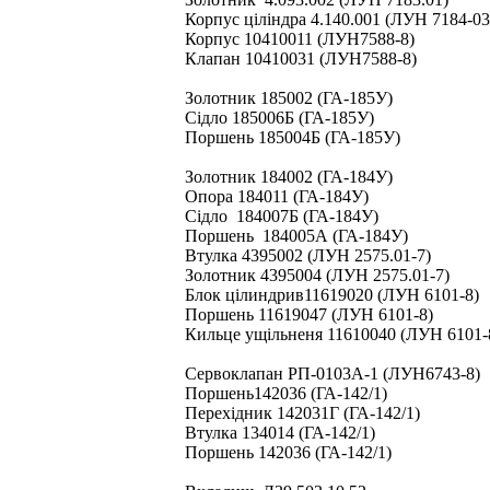
Корпус ціліндра 4.140.001 (ЛУН 7184-03
Корпус 10410011 (ЛУН7588-8)
Клапан 10410031 (ЛУН7588-8)
Золотник 185002 (ГА-185У)
Сідло 185006Б (ГА-185У)
Поршень 185004Б (ГА-185У)
Золотник 184002 (ГА-184У)
Опора 184011 (ГА-184У)
Сідло 184007Б (ГА-184У)
Поршень 184005А (ГА-184У)
Втулка 4395002 (ЛУН 2575.01-7)
Золотник 4395004 (ЛУН 2575.01-7)
Блок цілиндрив11619020 (ЛУН 6101-8)
Поршень 11619047 (ЛУН 6101-8)
Кильце ущільненя 11610040 (ЛУН 6101-
Сервоклапан РП-0103А-1 (ЛУН6743-8)
Поршень142036 (ГА-142/1)
Перехідник 142031Г (ГА-142/1)
Втулка 134014 (ГА-142/1)
Поршень 142036 (ГА-142/1)