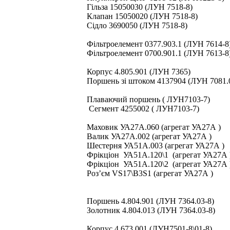
Гільза 15050030 (ЛУН 7518-8)
Клапан 15050020 (ЛУН 7518-8)
Сідло 3690050 (ЛУН 7518-8)
Фільтроелемент 0377.903.1 (ЛУН 7614-8
Фільтроелемент 0700.901.1 (ЛУН 7613-8
Корпус 4.805.901 (ЛУН 7365)
Поршень зі штоком 4137904 (ЛУН 7081.
Плаваючий поршень ( ЛУН7103-7)
Сегмент 4255002 ( ЛУН7103-7)
Маховик УА27А.060 (агрегат УА27А )
Валик УА27А.002 (агрегат УА27А )
Шестерня УА51А.003 (агрегат УА27А )
Фрікціон УА51А.120\1 (агрегат УА27А 
Фрікціон УА51А.120\2 (агрегат УА27А 
Роз’єм VS17\B3S1 (агрегат УА27А )
Поршень 4.804.901 (ЛУН 7364.03-8)
Золотник 4.804.013 (ЛУН 7364.03-8)
Корпус 4.673.001 (ЛУН7501-8\01-8)