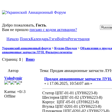
Добро пожаловать,
Гость
.
Вам не пришло
письмо с кодом активации?
Начало
Поиск
Календарь
Тэги
Войти
Регистрация
Украинский авиационный форум
>
Куплю-Продам
>
Объявления о прода
авиационные запчасти ЛУН. Фильтроэлементы
Страниц:
1
|
Вниз
Автор
Тема: Продам авиационные запчасти ЛУН
Volodymir
Продам авиационные запчасти ЛУН
«
:
17.06.2025, 10:54:07 am »
Karma: +0/-3
Статор ЦПГ-01-01 (ЛУН6223-8)
Offline
Шестерня ЦПГ-01-02 (ЛУН6223-8)
Корпус ЦПГ-05-01 (ЛУН6223-8)
Втулка ЦПГ-0201-01 (ЛУН6223-8)
Плунжерон ЦПГ-0201-02 (ЛУН6223-8)