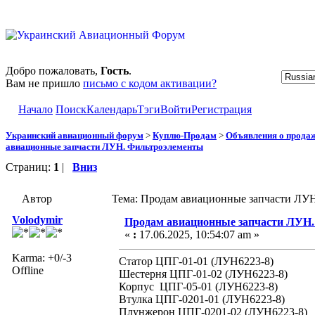
Добро пожаловать,
Гость
.
Вам не пришло
письмо с кодом активации?
Начало
Поиск
Календарь
Тэги
Войти
Регистрация
Украинский авиационный форум
>
Куплю-Продам
>
Объявления о прода
авиационные запчасти ЛУН. Фильтроэлементы
Страниц:
1
|
Вниз
Автор
Тема: Продам авиационные запчасти ЛУН
Volodymir
Продам авиационные запчасти ЛУН
«
:
17.06.2025, 10:54:07 am »
Karma: +0/-3
Статор ЦПГ-01-01 (ЛУН6223-8)
Offline
Шестерня ЦПГ-01-02 (ЛУН6223-8)
Корпус ЦПГ-05-01 (ЛУН6223-8)
Втулка ЦПГ-0201-01 (ЛУН6223-8)
Плунжерон ЦПГ-0201-02 (ЛУН6223-8)