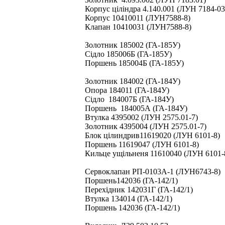
Корпус ціліндра 4.140.001 (ЛУН 7184-03
Корпус 10410011 (ЛУН7588-8)
Клапан 10410031 (ЛУН7588-8)
Золотник 185002 (ГА-185У)
Сідло 185006Б (ГА-185У)
Поршень 185004Б (ГА-185У)
Золотник 184002 (ГА-184У)
Опора 184011 (ГА-184У)
Сідло 184007Б (ГА-184У)
Поршень 184005А (ГА-184У)
Втулка 4395002 (ЛУН 2575.01-7)
Золотник 4395004 (ЛУН 2575.01-7)
Блок цілиндрив11619020 (ЛУН 6101-8)
Поршень 11619047 (ЛУН 6101-8)
Кильце ущільненя 11610040 (ЛУН 6101-
Сервоклапан РП-0103А-1 (ЛУН6743-8)
Поршень142036 (ГА-142/1)
Перехідник 142031Г (ГА-142/1)
Втулка 134014 (ГА-142/1)
Поршень 142036 (ГА-142/1)