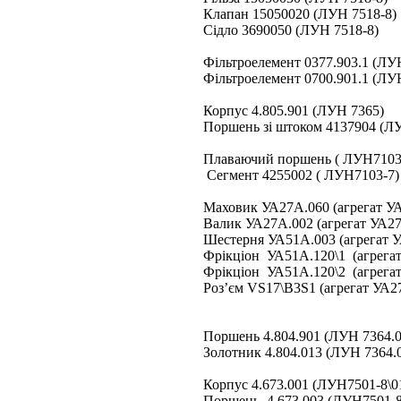
Клапан 15050020 (ЛУН 7518-8)
Сідло 3690050 (ЛУН 7518-8)
Фільтроелемент 0377.903.1 (ЛУ
Фільтроелемент 0700.901.1 (ЛУ
Корпус 4.805.901 (ЛУН 7365)
Поршень зі штоком 4137904 (ЛУ
Плаваючий поршень ( ЛУН7103
Сегмент 4255002 ( ЛУН7103-7)
Маховик УА27А.060 (агрегат У
Валик УА27А.002 (агрегат УА27
Шестерня УА51А.003 (агрегат 
Фрікціон УА51А.120\1 (агрега
Фрікціон УА51А.120\2 (агрега
Роз’єм VS17\B3S1 (агрегат УА2
Поршень 4.804.901 (ЛУН 7364.0
Золотник 4.804.013 (ЛУН 7364.0
Корпус 4.673.001 (ЛУН7501-8\0
Поршень 4.673.003 (ЛУН7501-8