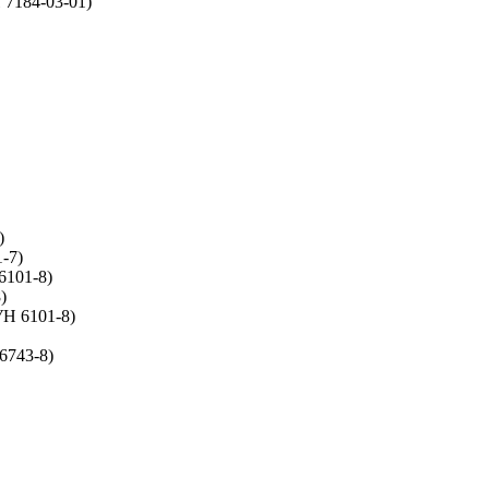
 7184-03-01)
)
-7)
6101-8)
)
УН 6101-8)
6743-8)