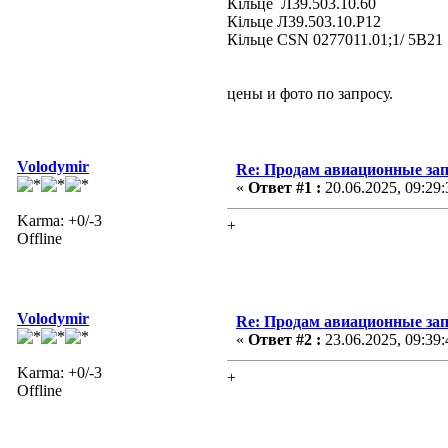
Кільце Л39.503.10.60
Кільце Л39.503.10.Р12
Кільце CSN 0277011.01;1/ 5В21
цены и фото по запросу.
Volodymir
Re: Продам авиационные за
«
Ответ #1 :
20.06.2025, 09:29:
Karma: +0/-3
+
Offline
Volodymir
Re: Продам авиационные за
«
Ответ #2 :
23.06.2025, 09:39:
Karma: +0/-3
+
Offline