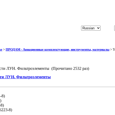
же
>
ПРОДАМ - Авиационные комплектующие, инструменты, материалы
> Т
сти ЛУН. Фильтроэлементы (Прочитано 2532 раз)
сти ЛУН. Фильтроэлементы
-8)
)
8)
223-8)