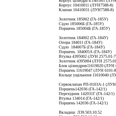
Корпус ціліндра 4.140.001 (ЛУН
Корпус 10410011 (ЛУН7588-8)
Клапан 10410031 (ЛУН7588-8)
Золотник 185002 (ГА-185У)
Сідло 185006Б (ГА-185У)
Поршень 185004Б (ГА-185У)
Золотник 184002 (ГА-184У)
Опора 184011 (ГА-184У)
Сідло 184007Б (ГА-184У)
Поршень 184005А (ГА-184У)
Втулка 4395002 (ЛУН 2575.01-7
Золотник 4395004 (ЛУН 2575.01
Блок цілиндрив11619020 (ЛУН 
Поршень 11619047 (ЛУН 6101-8
Кильце ущільненя 11610040 (Л
Сервоклапан РП-0103А-1 (ЛУН
Поршень142036 (ГА-142/1)
Перехідник 142031Г (ГА-142/1)
Втулка 134014 (ГА-142/1)
Поршень 142036 (ГА-142/1)
Вкладиш Л39.503.10.52