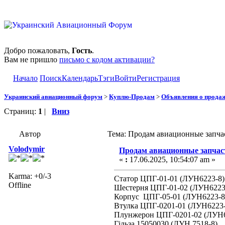
Добро пожаловать,
Гость
.
Вам не пришло
письмо с кодом активации?
Начало
Поиск
Календарь
Тэги
Войти
Регистрация
Украинский авиационный форум
>
Куплю-Продам
>
Объявления о прода
Страниц:
1
|
Вниз
Автор
Тема: Продам авиационные запча
Volodymir
Продам авиационные запча
«
:
17.06.2025, 10:54:07 am »
Karma: +0/-3
Статор ЦПГ-01-01 (ЛУН6223-8)
Offline
Шестерня ЦПГ-01-02 (ЛУН6223
Корпус ЦПГ-05-01 (ЛУН6223-8
Втулка ЦПГ-0201-01 (ЛУН6223-
Плунжерон ЦПГ-0201-02 (ЛУН6
Гільза 15050030 (ЛУН 7518-8)