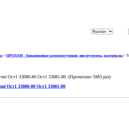
же
>
ПРОДАМ - Авиационные комплектующие, инструменты, материалы
> Т
ичні Ост1 33080-80 Ост1 33081-80 (Прочитано 5983 раз)
ні Ост1 33080-80 Ост1 33081-80