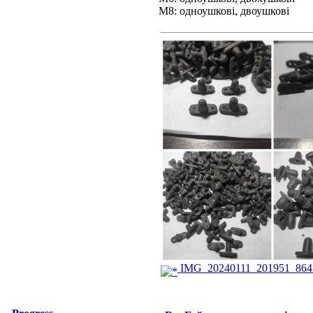
М8: одноушкові, двоушкові
IMG_20240111_201951_864.