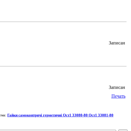
Записан
Записан
Печать
ема:
Гайки самоконтрячі герметичні Ост1 33080-80 Ост1 33081-80