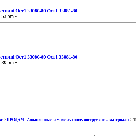
етичні Ост1 33080-80 Ост1 33081-80
1:53 pm »
етичні Ост1 33080-80 Ост1 33081-80
3:30 pm »
же
>
ПРОДАМ - Авиационные комплектующие, инструменты, материалы
> Т