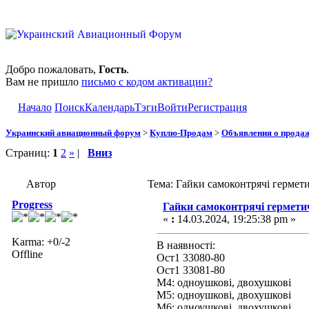
Добро пожаловать,
Гость
.
Вам не пришло
письмо с кодом активации?
Начало
Поиск
Календарь
Тэги
Войти
Регистрация
Украинский авиационный форум
>
Куплю-Продам
>
Объявления о прода
Страниц:
1
2
»
|
Вниз
Автор
Тема: Гайки самоконтрячі гермет
Progress
Гайки самоконтрячі герметич
«
:
14.03.2024, 19:25:38 pm »
Karma: +0/-2
В наявності:
Offline
Ост1 33080-80
Ост1 33081-80
М4: одноушкові, двохушкові
М5: одноушкові, двохушкові
М6: одноушкові, двохушкові