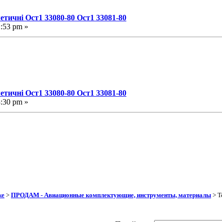
етичні Ост1 33080-80 Ост1 33081-80
1:53 pm »
етичні Ост1 33080-80 Ост1 33081-80
3:30 pm »
же
>
ПРОДАМ - Авиационные комплектующие, инструменты, материалы
> Т