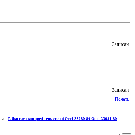
Записан
Записан
Печать
ема:
Гайки самоконтрячі герметичні Ост1 33080-80 Ост1 33081-80