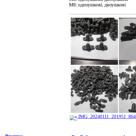
М8: одноушкові, двоушкові
IMG_20240111_201951_864.