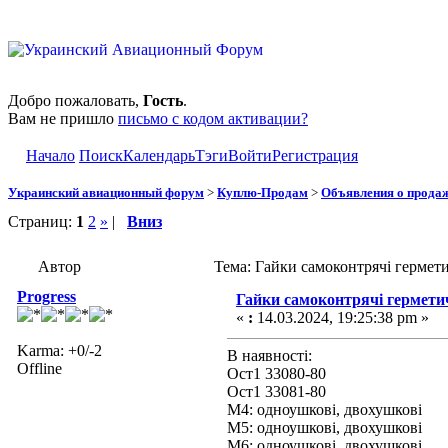
Добро пожаловать,
Гость
.
Вам не пришло
письмо с кодом активации?
Начало
Поиск
Календарь
Тэги
Войти
Регистрация
Украинский авиационный форум
>
Куплю-Продам
>
Объявления о прода
Страниц:
1
2
»
|
Вниз
Автор
Тема: Гайки самоконтрячі гермет
Progress
Гайки самоконтрячі герметич
«
:
14.03.2024, 19:25:38 pm »
Karma: +0/-2
В наявності:
Offline
Ост1 33080-80
Ост1 33081-80
М4: одноушкові, двохушкові
М5: одноушкові, двохушкові
М6: одноушкові, двохушкові