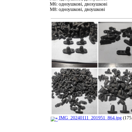
М6: одноушкові, двохушкові
М8: одноушкові, двоушкові
IMG_20240111_201951_864.jpg
(175