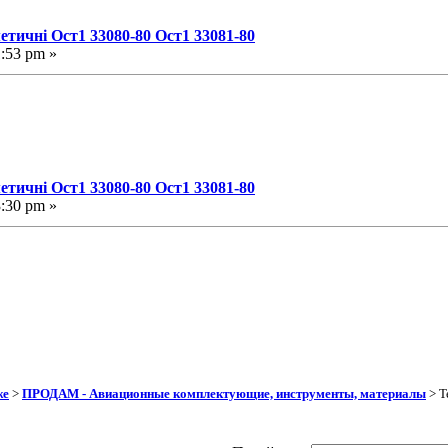
етичні Ост1 33080-80 Ост1 33081-80
1:53 pm »
етичні Ост1 33080-80 Ост1 33081-80
3:30 pm »
же
>
ПРОДАМ - Авиационные комплектующие, инструменты, материалы
> Т