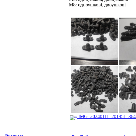
М8: одноушкові, двоушкові
IMG_20240111_201951_864.