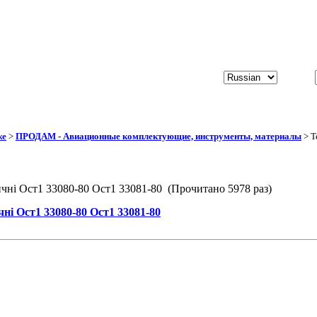
же
>
ПРОДАМ - Авиационные комплектующие, инструменты, материалы
> Т
ичні Ост1 33080-80 Ост1 33081-80 (Прочитано 5978 раз)
ні Ост1 33080-80 Ост1 33081-80