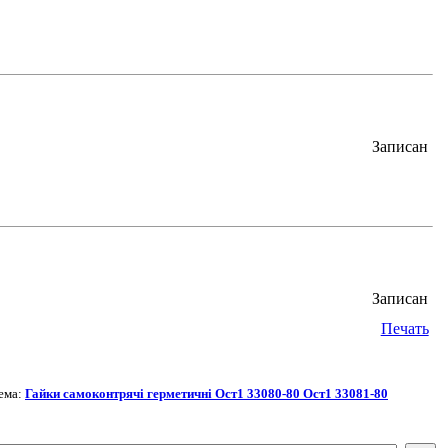
Записан
Записан
Печать
ема:
Гайки самоконтрячі герметичні Ост1 33080-80 Ост1 33081-80