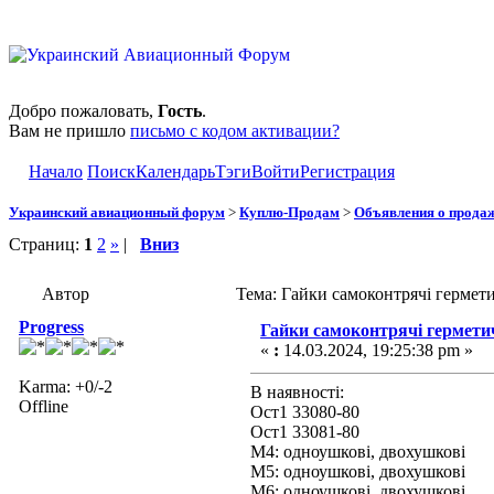
Добро пожаловать,
Гость
.
Вам не пришло
письмо с кодом активации?
Начало
Поиск
Календарь
Тэги
Войти
Регистрация
Украинский авиационный форум
>
Куплю-Продам
>
Объявления о прода
Страниц:
1
2
»
|
Вниз
Автор
Тема: Гайки самоконтрячі гермет
Progress
Гайки самоконтрячі герметич
«
:
14.03.2024, 19:25:38 pm »
Karma: +0/-2
В наявності:
Offline
Ост1 33080-80
Ост1 33081-80
М4: одноушкові, двохушкові
М5: одноушкові, двохушкові
М6: одноушкові, двохушкові