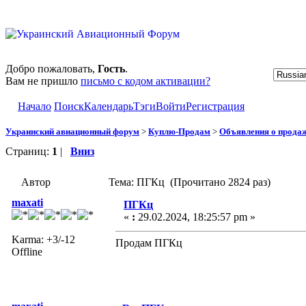
Добро пожаловать,
Гость
.
Вам не пришло
письмо с кодом активации?
Начало
Поиск
Календарь
Тэги
Войти
Регистрация
Украинский авиационный форум
>
Куплю-Продам
>
Объявления о прода
Страниц:
1
|
Вниз
Автор
Тема: ПГКц (Прочитано 2824 раз)
maxati
ПГКц
«
:
29.02.2024, 18:25:57 pm »
Karma: +3/-12
Продам ПГКц
Offline