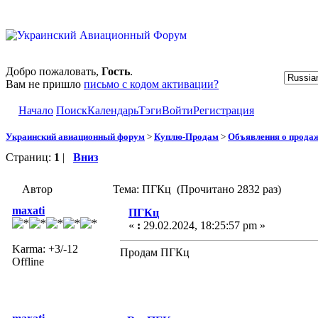
Добро пожаловать,
Гость
.
Вам не пришло
письмо с кодом активации?
Начало
Поиск
Календарь
Тэги
Войти
Регистрация
Украинский авиационный форум
>
Куплю-Продам
>
Объявления о прода
Страниц:
1
|
Вниз
Автор
Тема: ПГКц (Прочитано 2832 раз)
maxati
ПГКц
«
:
29.02.2024, 18:25:57 pm »
Karma: +3/-12
Продам ПГКц
Offline