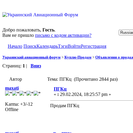
Добро пожаловать,
Гость
.
Вам не пришло
письмо с кодом активации?
Начало
Поиск
Календарь
Тэги
Войти
Регистрация
Украинский авиационный форум
>
Куплю-Продам
>
Объявления о прода
Страниц:
1
|
Вниз
Автор
Тема: ПГКц (Прочитано 2844 раз)
maxati
ПГКц
«
:
29.02.2024, 18:25:57 pm »
Karma: +3/-12
Продам ПГКц
Offline