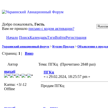
Добро пожаловать,
Гость
.
Вам не пришло
письмо с кодом активации?
Начало
Поиск
Календарь
Тэги
Войти
Регистрация
Украинский авиационный форум
>
Куплю-Продам
>
Объявления о прода
Страниц:
1
|
Вниз
Автор
Тема: ПГКц (Прочитано 2848 раз)
maxati
ПГКц
«
:
29.02.2024, 18:25:57 pm »
Karma: +3/-12
Продам ПГКц
Offline