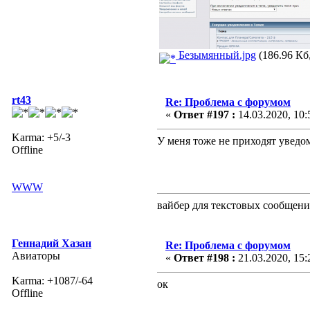
Безымянный.jpg
(186.96 Кб,
rt43
Re: Проблема с форумом
«
Ответ #197 :
14.03.2020, 10:
Karma: +5/-3
У меня тоже не приходят уведо
Offline
WWW
вайбер для текстовых сообщен
Геннадий Хазан
Re: Проблема с форумом
Авиаторы
«
Ответ #198 :
21.03.2020, 15:
Karma: +1087/-64
ок
Offline