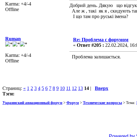
Karma: +4/-4
Добрий день. Дякую що відгукну
Offline
Але ж , такі як я , скидують т
І що там про руські імена?
Ruman
Re: Проблема с форумом
«
Ответ #205 :
22.02.2024, 16:
Karma: +4/-4
Проблема залишається.
Offline
Страниц:
«
1
2
3
4
5
6
7
8
9
10
11
12
13
14
|
Вверх
Тэги:
Украинский авиационный форум
>
Форум
>
Технические вопросы
> Тема:
Powered by 