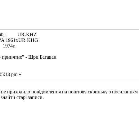
 1960г. UR-KHZ
61г.UR-KHG
74г.
о принятие" - Шри Багаван
05:13 pm »
 не приходило повідомлення на поштову скриньку з посиланням н
знайти старі записи.