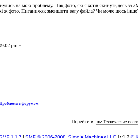
лись на мою проблему. Так,фото, які я хотів скинуть,десь за 2
акі ж фото. Питання-як зменшити вагу файла? Чи може щось інше
09:02 pm »
Проблема с форумом
Перейти в:
SMF 1.1.7
|
SMF © 2006-2008, Simple Machines LLC
| v1.2
© 