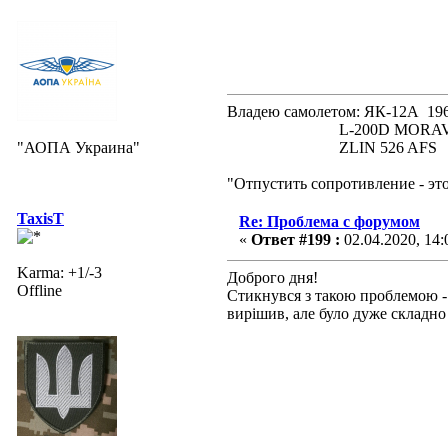
Владею самолетом: ЯК-12А
L-200D MORAVA 19
"АОПА Украина"
ZLIN 526 AFS 19
"Отпустить сопротивление - эт
TaxisT
Re: Проблема с форумом
«
Ответ #199 :
02.04.2020, 14:
Karma: +1/-3
Доброго дня!
Offline
Стикнувся з такою проблемою -
вирішив, але було дуже складно 