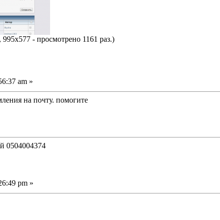
 995x577 - просмотрено 1161 раз.)
56:37 am »
мления на почту. помогите
ий 0504004374
26:49 pm »