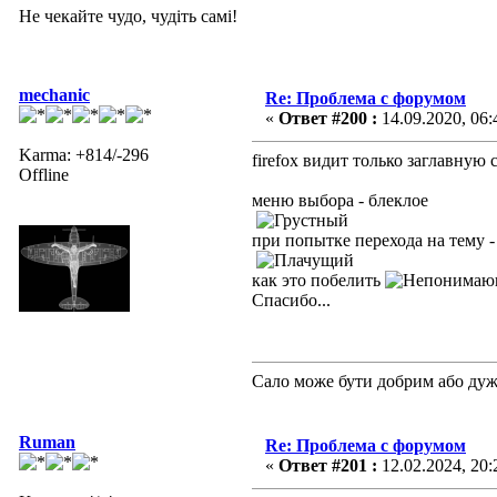
Не чекайте чудо, чудіть самі!
mechanic
Re: Проблема с форумом
«
Ответ #200 :
14.09.2020, 06:
Karma: +814/-296
firefox видит только заглавную
Offline
меню выбора - блеклое
при попытке перехода на тему - и
как это побелить
Спасибо...
Сало може бути добрим або ду
Ruman
Re: Проблема с форумом
«
Ответ #201 :
12.02.2024, 20: