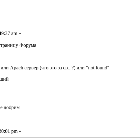
49:37 am »
 страницу Форума
ли Apach сервер (что это за ср...?) или "not found"
же добрим
20:01 pm »