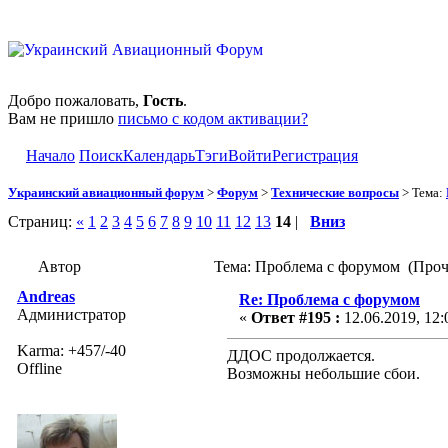
Добро пожаловать,
Гость
.
Вам не пришло
письмо с кодом активации?
Начало
Поиск
Календарь
Тэги
Войти
Регистрация
Украинский авиационный форум
>
Форум
>
Технические вопросы
> Тема:
Страниц:
«
1
2
3
4
5
6
7
8
9
10
11
12
13
14
|
Вниз
Автор
Тема: Проблема с форумом (Проч
Andreas
Re: Проблема с форумом
Администратор
«
Ответ #195 :
12.06.2019, 12:
Karma: +457/-40
ДДОС продолжается.
Offline
Возможны небольшие сбои.