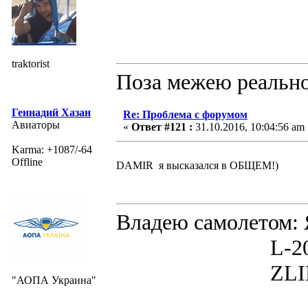
traktorist
Поза межею реальнос
Геннадий Хазан
Re: Проблема с форумом
Авиаторы
«
Ответ #121 :
31.10.2016, 10:04:56 am 
Karma: +1087/-64
Offline
DAMIR я высказался в ОБЩЕМ!)
Владею самолето
L-200D MOR
ZLIN 526 
"АОПА Украина"