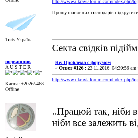
http://www.ukraviaforum.com/index.php/t
Прошу шановних господарів підкрутити
Toris.Україна
Секта свідків підій
подвашник
Re: Проблема с форумом
A U S T E R
«
Ответ #126 :
23.11.2016, 04:39:56 am 
http://www.ukraviaforum.com/index.php/top
Karma: +2026/-468
Offline
..Працюй так, ніби в
ніби все залежить ві