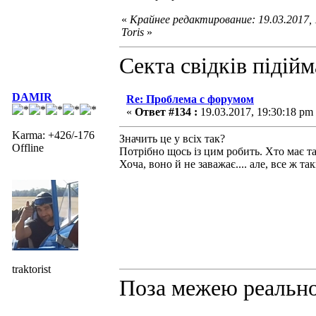
«
Крайнее редактирование: 19.03.2017,
Toris
»
Секта свідків підій
DAMIR
Re: Проблема с форумом
«
Ответ #134 :
19.03.2017, 19:30:18 pm
Karma: +426/-176
Значить це у всіх так?
Offline
Потрібно щось із цим робить. Хто має т
Хоча, воно й не заважає.... але, все ж та
traktorist
Поза межею реальнос