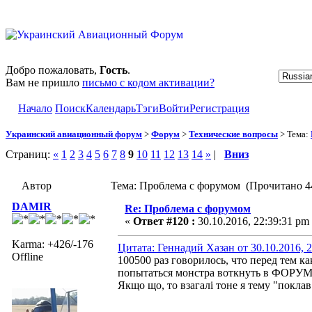
Добро пожаловать,
Гость
.
Вам не пришло
письмо с кодом активации?
Начало
Поиск
Календарь
Тэги
Войти
Регистрация
Украинский авиационный форум
>
Форум
>
Технические вопросы
> Тема:
Страниц:
«
1
2
3
4
5
6
7
8
9
10
11
12
13
14
»
|
Вниз
Автор
Тема: Проблема с форумом (Прочитано 44
DAMIR
Re: Проблема с форумом
«
Ответ #120 :
30.10.2016, 22:39:31 pm
Karma: +426/-176
Цитата: Геннадий Хазан от 30.10.2016, 
Offline
100500 раз говорилось, что перед тем к
попытаться монстра воткнуть в ФОРУМ
Якщо що, то взагалі тоне я тему "поклав