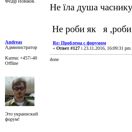
Федір Новіков.
Не їла душа часнику
Не роби як я ,роби
Andreas
Re: Проблема с форумом
Администратор
«
Ответ #127 :
23.11.2016, 16:09:31 pm 
Karma: +457/-40
done
Offline
Это украинский
форум!