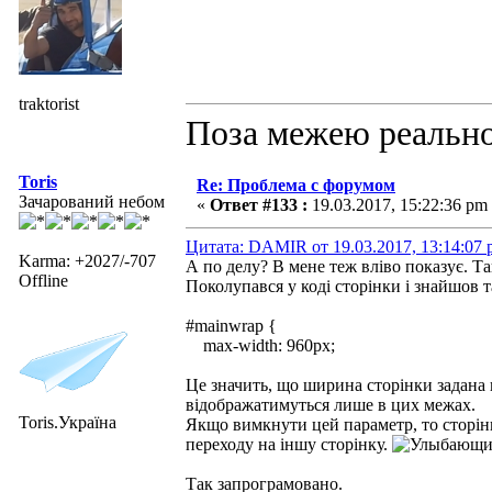
traktorist
Поза межею реальнос
Toris
Re: Проблема с форумом
Зачарований небом
«
Ответ #133 :
19.03.2017, 15:22:36 pm
Цитата: DAMIR от 19.03.2017, 13:14:07
Karma: +2027/-707
А по делу? В мене теж вліво показує. Та
Offline
Поколупався у коді сторінки і знайшов т
#mainwrap {
max-width: 960px;
Це значить, що ширина сторінки задана 
відображатимуться лише в цих межах.
Toris.Україна
Якщо вимкнути цей параметр, то сторін
переходу на іншу сторінку.
Так запрограмовано.