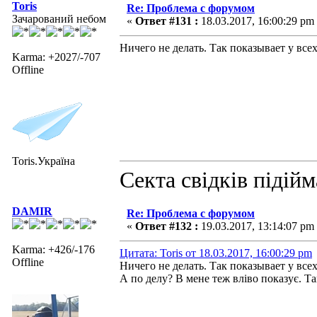
Toris
Re: Проблема с форумом
Зачарований небом
«
Ответ #131 :
18.03.2017, 16:00:29 pm
Ничего не делать. Так показывает у всех
Karma: +2027/-707
Offline
Toris.Україна
Секта свідків підій
DAMIR
Re: Проблема с форумом
«
Ответ #132 :
19.03.2017, 13:14:07 pm
Karma: +426/-176
Цитата: Toris от 18.03.2017, 16:00:29 pm
Offline
Ничего не делать. Так показывает у всех
А по делу? В мене теж вліво показує. Та