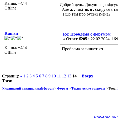
Karma: +4/-4
Добрий день. Дякую що відгукну
Offline
Але ж , такі як я , скидують т
І що там про руські імена?
Ruman
Re: Проблема с форумом
«
Ответ #205 :
22.02.2024, 16:
Karma: +4/-4
Проблема залишається.
Offline
Страниц:
«
1
2
3
4
5
6
7
8
9
10
11
12
13
14
|
Вверх
Тэги:
Украинский авиационный форум
>
Форум
>
Технические вопросы
> Тема:
Powered by 