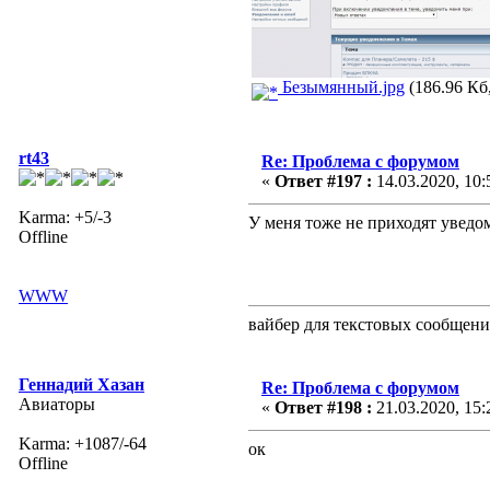
Безымянный.jpg
(186.96 Кб,
rt43
Re: Проблема с форумом
«
Ответ #197 :
14.03.2020, 10:
Karma: +5/-3
У меня тоже не приходят уведо
Offline
WWW
вайбер для текстовых сообщен
Геннадий Хазан
Re: Проблема с форумом
Авиаторы
«
Ответ #198 :
21.03.2020, 15:
Karma: +1087/-64
ок
Offline