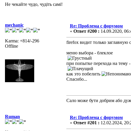
Не чекайте чудо, чудіть самі!
mechanic
Re: Проблема с форумом
«
Ответ #200 :
14.09.2020, 06:
Karma: +814/-296
firefox видит только заглавную
Offline
меню выбора - блеклое
при попытке перехода на тему - и
как это побелить
Спасибо...
Сало може бути добрим або ду
Ruman
Re: Проблема с форумом
«
Ответ #201 :
12.02.2024, 20: