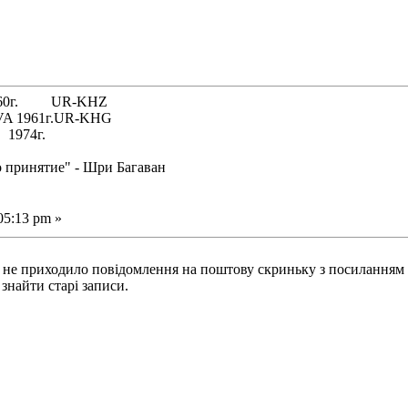
 1960г. UR-KHZ
61г.UR-KHG
74г.
о принятие" - Шри Багаван
05:13 pm »
 не приходило повідомлення на поштову скриньку з посиланням н
знайти старі записи.