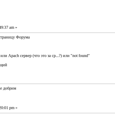
49:37 am »
 страницу Форума
ли Apach сервер (что это за ср...?) или "not found"
же добрим
20:01 pm »