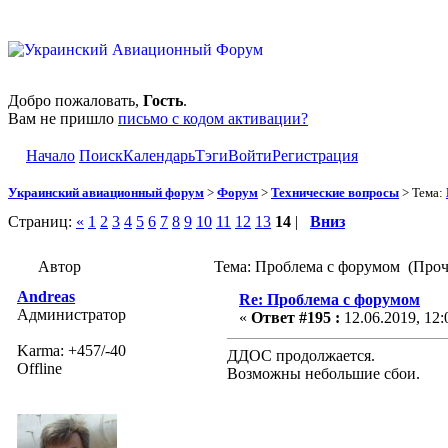
Добро пожаловать,
Гость
.
Вам не пришло
письмо с кодом активации?
Начало
Поиск
Календарь
Тэги
Войти
Регистрация
Украинский авиационный форум
>
Форум
>
Технические вопросы
> Тема:
Страниц:
«
1
2
3
4
5
6
7
8
9
10
11
12
13
14
|
Вниз
Автор
Тема: Проблема с форумом (Проч
Andreas
Re: Проблема с форумом
Администратор
«
Ответ #195 :
12.06.2019, 12:
Karma: +457/-40
ДДОС продолжается.
Offline
Возможны небольшие сбои.