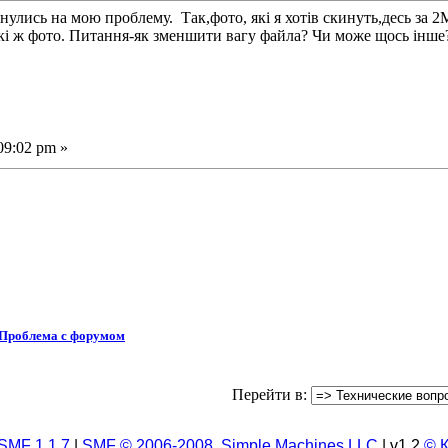
лись на мою проблему. Так,фото, які я хотів скинуть,десь за 2
акі ж фото. Питання-як зменшити вагу файла? Чи може щось інше
09:02 pm »
Проблема с форумом
Перейти в:
SMF 1.1.7
|
SMF © 2006-2008, Simple Machines LLC
| v1.2
© 