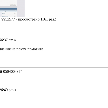
 995x577 - просмотрено 1161 раз.)
56:37 am »
мления на почту. помогите
ий 0504004374
26:49 pm »