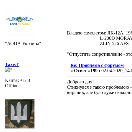
Владею самолетом: ЯК-12А
L-200D MORAVA 19
"АОПА Украина"
ZLIN 526 AFS 19
"Отпустить сопротивление - эт
TaxisT
Re: Проблема с форумом
«
Ответ #199 :
02.04.2020, 14:
Karma: +1/-3
Доброго дня!
Offline
Стикнувся з такою проблемою -
вирішив, але було дуже складно 