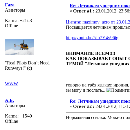
Faza
Re: Летчикам ушедших пок
Авиаторы
«
Ответ #1 :
23.01.2012, 23:56
Karma: +21/-3
Цитата: maximov_aero от 23.01.2
Offline
Посвящается летчикам прошлы
http://youtu.be/5Jb7Y4v96ig
ВНИМАНИЕ ВСЕМ!!!!
КАК ПОКАЗЫВАЕТ ОПЫТ 
"Real Pilots Don`t Need
ТЕМОЙ "Летчикам ушедших
Runways!" (c)
WWW
говорю на трёх языках: ирония,
зы могу и послать...
А.Б.
Re: Летчикам ушедших пок
Авиаторы
«
Ответ #2 :
24.01.2012, 11:31
Karma: +15/-0
Нормальная ссылка. Можно пол
Offline