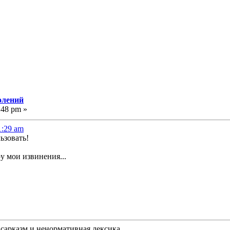
олений
:48 pm »
1:29 am
ьзовать!
ру мои извинения...
 сарказм и ненормативная лексика...