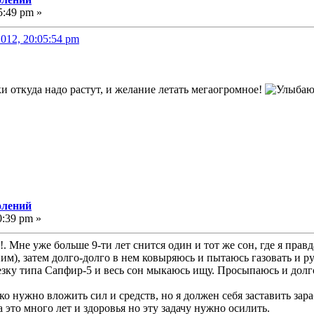
5:49 pm »
012, 20:05:54 pm
и откуда надо растут, и желание летать мегаогромное!
олений
0:39 pm »
!!. Мне уже больше 9-ти лет снится один и тот же сон, где я п
им), затем долго-долго в нем ковыряюсь и пытаюсь газовать и рул
зку типа Сапфир-5 и весь сон мыкаюсь ищу. Просыпаюсь и долго
о нужно вложить сил и средств, но я должен себя заставить зараб
а это много лет и здоровья но эту задачу нужно осилить.