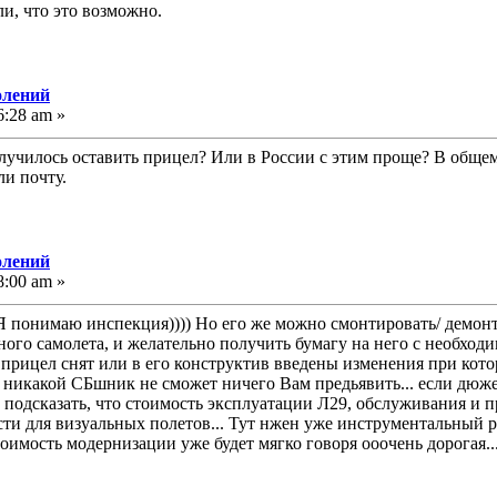
ли, что это возможно.
олений
6:28 am »
лучилось оставить прицел? Или в России с этим проще? В общем 
ли почту.
олений
8:00 am »
Я понимаю инспекция)))) Но его же можно смонтировать/ демонт
ного самолета, и желательно получить бумагу на него с необход
прицел снят или в его конструктив введены изменения при кото
 никакой СБшник не сможет ничего Вам предьявить... если дюже
 подсказать, что стоимость эксплуатации Л29, обслуживания и п
сти для визуальных полетов... Тут нжен уже инструментальный р
оимость модернизации уже будет мягко говоря ооочень дорогая..