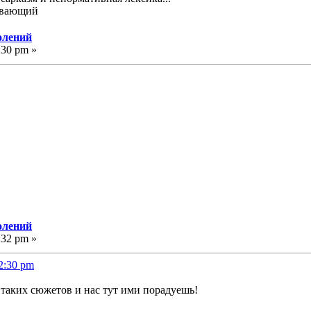
олений
:30 pm »
олений
:32 pm »
02:30 pm
 таких сюжетов и нас тут ими порадуешь!