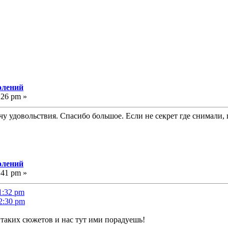
олений
:26 pm »
 удовольствия. Спасибо большое. Если не секрет где снимали, г
олений
:41 pm »
1:32 pm
02:30 pm
 таких сюжетов и нас тут ими порадуешь!