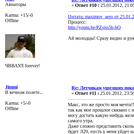
Авиаторы
«
Ответ #10 :
25.01.2012, 21:0
Karma: +15/-0
Цитата: maximov_aero от 25.01.2
Offline
Процесс:
http://youtu.be/PZsjss5b-bQ
Ай молодцы! Сразу видно и рук
ЧВВАУЛ forever!
Jimmi
Re: Летчикам ушедших пок
В вечном полете...
«
Ответ #11 :
25.01.2012, 23:5
Karma: +5/-0
Макс, это же просто моя мечта!
Offline
так как мое прошлое связано с н
могу достать какую нибудь желе
самого утра.
Даже сложно представить скольк
будет Л29, пусть у меня уйдет н