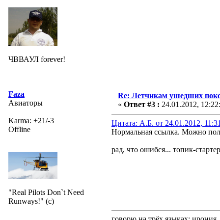
ЧВВАУЛ forever!
Faza
Re: Летчикам ушедших пок
Авиаторы
«
Ответ #3 :
24.01.2012, 12:22
Karma: +21/-3
Цитата: А.Б. от 24.01.2012, 11:3
Offline
Нормальная ссылка. Можно пол
рад, что ошибся... топик-старте
"Real Pilots Don`t Need
Runways!" (c)
говорю на трёх языках: ирония,