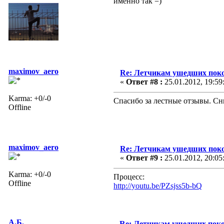
именно так =)
maximov_aero
Re: Летчикам ушедших пок
«
Ответ #8 :
25.01.2012, 19:59
Karma: +0/-0
Спасибо за лестные отзывы. Сни
Offline
maximov_aero
Re: Летчикам ушедших пок
«
Ответ #9 :
25.01.2012, 20:05
Karma: +0/-0
Процесс:
Offline
http://youtu.be/PZsjss5b-bQ
А.Б.
Re: Летчикам ушедших пок