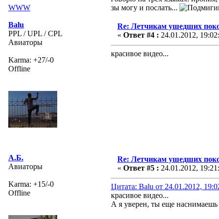
WWW
зы могу и послать...
Balu
Re: Летчикам ушедших пок
PPL / UPL / CPL
«
Ответ #4 :
24.01.2012, 19:02
Авиаторы
красивое видео...
Karma: +27/-0
Offline
А.Б.
Re: Летчикам ушедших пок
Авиаторы
«
Ответ #5 :
24.01.2012, 19:21
Karma: +15/-0
Цитата: Balu от 24.01.2012, 19:
Offline
красивое видео...
А я уверен, ты еще наснимаешь