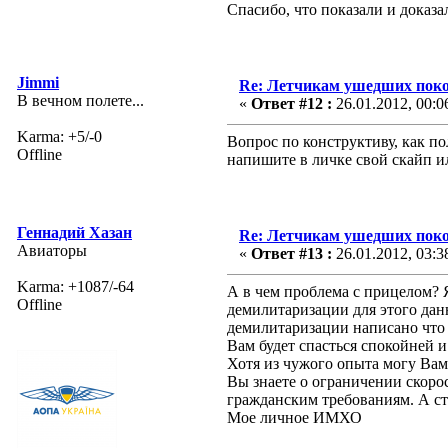
Спасибо, что показали и доказа
Jimmi
Re: Летчикам ушедших пок
В вечном полете...
«
Ответ #12 :
26.01.2012, 00:0
Karma: +5/-0
Вопрос по конструктиву, как по
Offline
напишите в личке свой скайп и
Геннадий Хазан
Re: Летчикам ушедших пок
Авиаторы
«
Ответ #13 :
26.01.2012, 03:3
Karma: +1087/-64
А в чем проблема с прицелом? 
Offline
демилитаризации для этого дан
демилитаризации написано что 
Вам будет спасться спокойней и
Хотя из чужого опыта могу Вам
Вы знаете о ограничении скоро
гражданским требованиям. А ст
Мое личное ИМХО