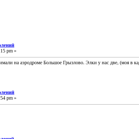
олений
:15 pm »
мали на аэродроме Большое Грызлово. Элки у нас две, (моя в ка
олений
:54 pm »
олений