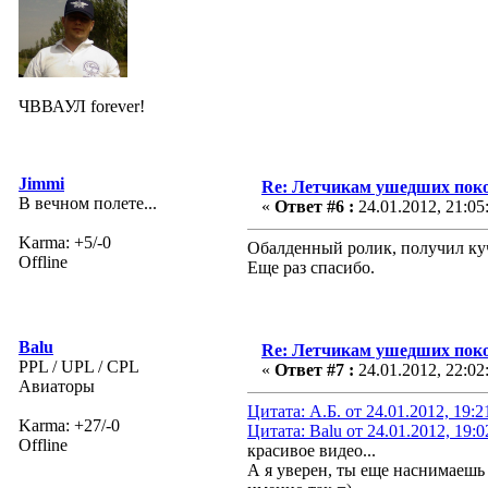
ЧВВАУЛ forever!
Jimmi
Re: Летчикам ушедших пок
В вечном полете...
«
Ответ #6 :
24.01.2012, 21:05
Karma: +5/-0
Обалденный ролик, получил кучу
Offline
Еще раз спасибо.
Balu
Re: Летчикам ушедших пок
PPL / UPL / CPL
«
Ответ #7 :
24.01.2012, 22:02
Авиаторы
Цитата: А.Б. от 24.01.2012, 19:2
Karma: +27/-0
Цитата: Balu от 24.01.2012, 19:
Offline
красивое видео...
А я уверен, ты еще наснимаешь