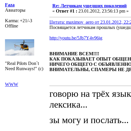
Faza
Re: Летчикам ушедших поколений
Авиаторы
«
Ответ #1 :
23.01.2012, 23:56:13 pm »
Karma: +21/-3
Цитата: maximov_aero от 23.01.2012, 22:
Offline
Посвящается летчикам прошлых (ушедш
http://youtu.be/5Jb7Y4v96ig
ВНИМАНИЕ ВСЕМ!!!!
КАК ПОКАЗЫВАЕТ ОПЫТ ОБЩЕНИ
"Real Pilots Don`t
НИЧЕГО ОБЩЕГО С ОБЪЯВЛЕННОЙ Т
Need Runways!" (c)
ВНИМАТЕЛЬНЫ, СПАМЕРЫ НЕ ДР
WWW
говорю на трёх язык
лексика...
зы могу и послать...