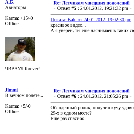
А.Б.
Re: Летчикам ушедших поколений
Авиаторы
«
Ответ #5 :
24.01.2012, 19:21:32 pm »
Karma: +15/-0
Цитата: Balu от 24.01.2012, 19:02:30 pm
Offline
красивое видео...
А я уверен, ты еще наснимаешь таких с
ЧВВАУЛ forever!
Jimmi
Re: Летчикам ушедших поколений
В вечном полете...
«
Ответ #6 :
24.01.2012, 21:05:26 pm »
Karma: +5/-0
Обалденный ролик, получил кучу удовол
Offline
29-х в одном месте?
Еще раз спасибо.