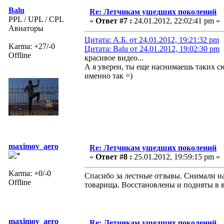
Balu
Re: Летчикам ушедших поколений
PPL / UPL / CPL
«
Ответ #7 :
24.01.2012, 22:02:41 pm »
Авиаторы
Цитата: А.Б. от 24.01.2012, 19:21:32 pm
Karma: +27/-0
Цитата: Balu от 24.01.2012, 19:02:30 pm
Offline
красивое видео...
А я уверен, ты еще наснимаешь таких с
именно так =)
maximov_aero
Re: Летчикам ушедших поколений
«
Ответ #8 :
25.01.2012, 19:59:15 pm »
Karma: +0/-0
Спасибо за лестные отзывы. Снимали на 
Offline
товарища. Восстановлены и подняты в в
maximov_aero
Re: Летчикам ушедших поколений