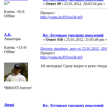
«
Ответ #9 :
25.01.2012, 20:05:54 pm »
Karma: +0/-0
Процесс:
Offline
http://youtu.be/PZsjss5b-bQ
А.Б.
Re: Летчикам ушедших поколений
Авиаторы
«
Ответ #10 :
25.01.2012, 21:05:49 pm »
Karma: +15/-0
Цитата: maximov_aero от 25.01.2012, 20:
Offline
Процесс:
http://youtu.be/PZsjss5b-bQ
Ай молодцы! Сразу видно и руки откуда
ЧВВАУЛ forever!
Jimmi
Re: Летчикам ушедших поколений