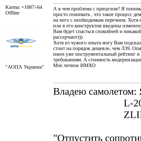
Karma: +1087/-64
А в чем проблема с прицелом? Я поним
Offline
просто понимать , что такое процесс де
на него с необходимым перечнем. Хотя 
или в его конструктив введены изменен
Вам будет спасться спокойней и никако
рассерчают)))
Хотя из чужого опыта могу Вам подсказ
стоит на порядок дешевле, чем Л39. Опя
нжен уже инструментальный рейтинг и е
требованиям. А стоимость модернизации 
Мое личное ИМХО
"АОПА Украина"
Владею самолето
L-200D MOR
ZLIN 526 
"Отпустить сопротив