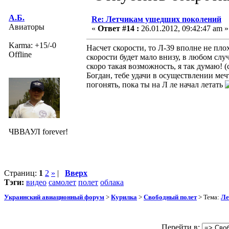
А.Б.
Re: Летчикам ушедших поколений
Авиаторы
«
Ответ #14 :
26.01.2012, 09:42:47 am »
Karma: +15/-0
Насчет скорости, то Л-39 вполне не плох
Offline
скорости будет мало внизу, в любом слу
скоро такая возможность, я так думаю! (с
Богдан, тебе удачи в осуществлении меч
погонять, пока ты на Л ле начал летать
ЧВВАУЛ forever!
Страниц:
1
2
»
|
Вверх
Тэги:
видео
самолет
полет
облака
Украинский авиационный форум
>
Курилка
>
Свободный полет
> Тема:
Ле
Перейти в: