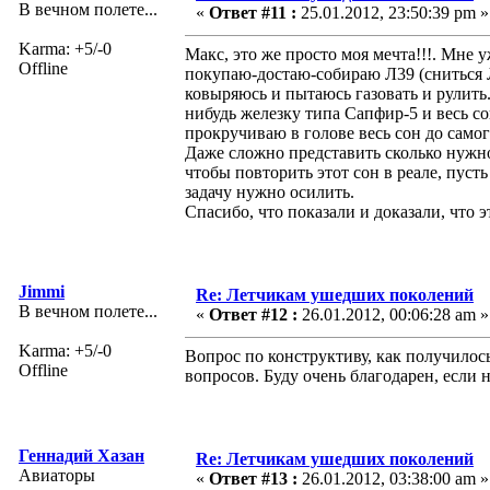
В вечном полете...
«
Ответ #11 :
25.01.2012, 23:50:39 pm »
Karma: +5/-0
Макс, это же просто моя мечта!!!. Мне 
Offline
покупаю-достаю-собираю Л39 (сниться Л3
ковыряюсь и пытаюсь газовать и рулить. 
нибудь железку типа Сапфир-5 и весь с
прокручиваю в голове весь сон до самог
Даже сложно представить сколько нужно 
чтобы повторить этот сон в реале, пусть
задачу нужно осилить.
Спасибо, что показали и доказали, что 
Jimmi
Re: Летчикам ушедших поколений
В вечном полете...
«
Ответ #12 :
26.01.2012, 00:06:28 am »
Karma: +5/-0
Вопрос по конструктиву, как получилос
Offline
вопросов. Буду очень благодарен, если 
Геннадий Хазан
Re: Летчикам ушедших поколений
Авиаторы
«
Ответ #13 :
26.01.2012, 03:38:00 am »