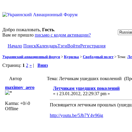
Добро пожаловать,
Гость
.
Вам не пришло
письмо с кодом активации?
Начало
Поиск
Календарь
Тэги
Войти
Регистрация
Украинский авиационный форум
>
Курилка
>
Свободный полет
> Тема:
Ле
Страниц:
1
2
»
|
Вниз
Автор
Тема: Летчикам ушедших поколений (Про
maximov_aero
Летчикам ушедших поколений
«
:
23.01.2012, 22:29:37 pm »
Karma: +0/-0
Посвящается летчикам прошлых (ушедш
Offline
http://youtu.be/5Jb7Y4v96ig