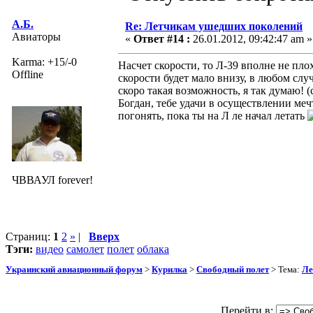
А.Б.
Re: Летчикам ушедших поколений
Авиаторы
«
Ответ #14 :
26.01.2012, 09:42:47 am »
Karma: +15/-0
Насчет скорости, то Л-39 вполне не плох
Offline
скорости будет мало внизу, в любом слу
скоро такая возможность, я так думаю! (с
Богдан, тебе удачи в осуществлении меч
погонять, пока ты на Л ле начал летать
ЧВВАУЛ forever!
Страниц:
1
2
»
|
Вверх
Тэги:
видео
самолет
полет
облака
Украинский авиационный форум
>
Курилка
>
Свободный полет
> Тема:
Ле
Перейти в: