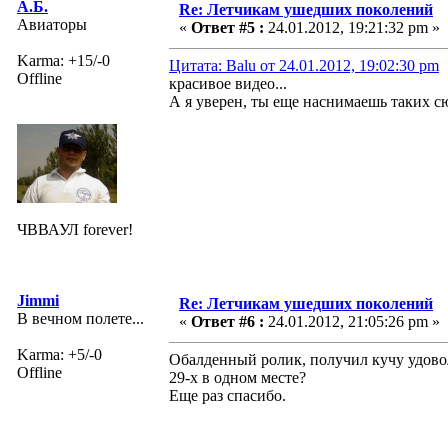
А.Б.
Re: Летчикам ушедших поколений
Авиаторы
«
Ответ #5 :
24.01.2012, 19:21:32 pm »
Karma: +15/-0
Цитата: Balu от 24.01.2012, 19:02:30 pm
Offline
красивое видео...
А я уверен, ты еще наснимаешь таких с
ЧВВАУЛ forever!
Jimmi
Re: Летчикам ушедших поколений
В вечном полете...
«
Ответ #6 :
24.01.2012, 21:05:26 pm »
Karma: +5/-0
Обалденный ролик, получил кучу удовол
Offline
29-х в одном месте?
Еще раз спасибо.