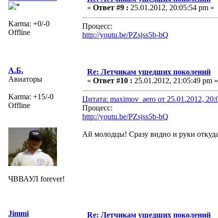
«
Ответ #9 :
25.01.2012, 20:05:54 pm »
Karma: +0/-0
Процесс:
Offline
http://youtu.be/PZsjss5b-bQ
А.Б.
Re: Летчикам ушедших поколений
Авиаторы
«
Ответ #10 :
25.01.2012, 21:05:49 pm »
Karma: +15/-0
Цитата: maximov_aero от 25.01.2012, 20:
Offline
Процесс:
http://youtu.be/PZsjss5b-bQ
Ай молодцы! Сразу видно и руки откуда
ЧВВАУЛ forever!
Jimmi
Re: Летчикам ушедших поколений