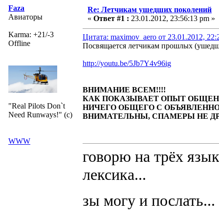
Faza
Re: Летчикам ушедших поколений
Авиаторы
«
Ответ #1 :
23.01.2012, 23:56:13 pm »
Karma: +21/-3
Цитата: maximov_aero от 23.01.2012, 22:
Offline
Посвящается летчикам прошлых (ушедш
http://youtu.be/5Jb7Y4v96ig
ВНИМАНИЕ ВСЕМ!!!!
КАК ПОКАЗЫВАЕТ ОПЫТ ОБЩЕНИ
"Real Pilots Don`t
НИЧЕГО ОБЩЕГО С ОБЪЯВЛЕННОЙ Т
Need Runways!" (c)
ВНИМАТЕЛЬНЫ, СПАМЕРЫ НЕ ДР
WWW
говорю на трёх язык
лексика...
зы могу и послать...