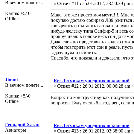
В вечном полете...
«
Ответ #11 :
25.01.2012, 23:50:39 pm »
Karma: +5/-0
Макс, это же просто моя мечта!!!. Мне 
Offline
покупаю-достаю-собираю Л39 (сниться Л3
ковыряюсь и пытаюсь газовать и рулить. 
нибудь железку типа Сапфир-5 и весь с
прокручиваю в голове весь сон до самог
Даже сложно представить сколько нужно 
чтобы повторить этот сон в реале, пусть
задачу нужно осилить.
Спасибо, что показали и доказали, что 
Jimmi
Re: Летчикам ушедших поколений
В вечном полете...
«
Ответ #12 :
26.01.2012, 00:06:28 am »
Karma: +5/-0
Вопрос по конструктиву, как получилос
Offline
вопросов. Буду очень благодарен, если 
Геннадий Хазан
Re: Летчикам ушедших поколений
Авиаторы
«
Ответ #13 :
26.01.2012, 03:38:00 am »