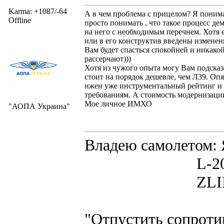
Karma: +1087/-64
А в чем проблема с прицелом? Я поним
Offline
просто понимать , что такое процесс де
на него с необходимым перечнем. Хотя 
или в его конструктив введены изменен
Вам будет спасться спокойней и никако
рассерчают)))
Хотя из чужого опыта могу Вам подсказ
стоит на порядок дешевле, чем Л39. Опя
нжен уже инструментальный рейтинг и е
требованиям. А стоимость модернизации 
Мое личное ИМХО
"АОПА Украина"
Владею самолето
L-200D MOR
ZLIN 526 
"Отпустить сопротив