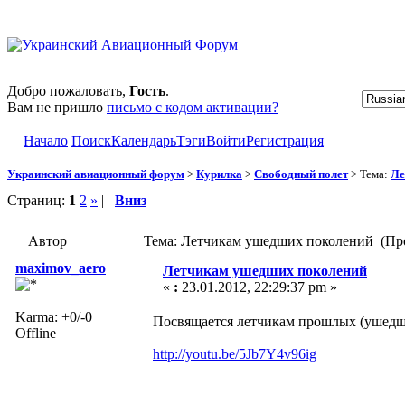
Добро пожаловать,
Гость
.
Вам не пришло
письмо с кодом активации?
Начало
Поиск
Календарь
Тэги
Войти
Регистрация
Украинский авиационный форум
>
Курилка
>
Свободный полет
> Тема:
Ле
Страниц:
1
2
»
|
Вниз
Автор
Тема: Летчикам ушедших поколений (Про
maximov_aero
Летчикам ушедших поколений
«
:
23.01.2012, 22:29:37 pm »
Karma: +0/-0
Посвящается летчикам прошлых (ушедш
Offline
http://youtu.be/5Jb7Y4v96ig