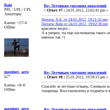
Balu
Re: Летчикам ушедших поколений
PPL / UPL / CPL
«
Ответ #7 :
24.01.2012, 22:02:41 pm »
Авиаторы
Цитата: А.Б. от 24.01.2012, 19:21:32 pm
Karma: +27/-0
Цитата: Balu от 24.01.2012, 19:02:30 pm
Offline
красивое видео...
А я уверен, ты еще наснимаешь таких с
именно так =)
maximov_aero
Re: Летчикам ушедших поколений
«
Ответ #8 :
25.01.2012, 19:59:15 pm »
Karma: +0/-0
Спасибо за лестные отзывы. Снимали на 
Offline
товарища. Восстановлены и подняты в в
maximov_aero
Re: Летчикам ушедших поколений