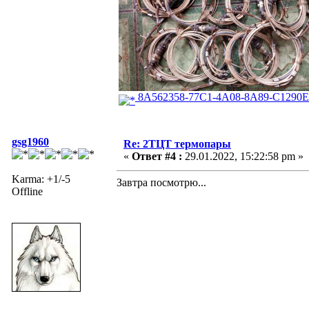
8A562358-77C1-4A08-8A89-C1290E
gsg1960
Re: 2ТЦТ термопары
«
Ответ #4 :
29.01.2022, 15:22:58 pm »
Karma: +1/-5
Завтра посмотрю...
Offline