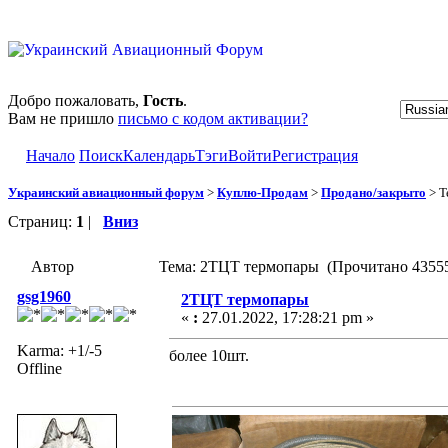
Добро пожаловать,
Гость
.
Вам не пришло
письмо с кодом активации?
Начало
Поиск
Календарь
Тэги
Войти
Регистрация
Украинский авиационный форум
>
Куплю-Продам
>
Продано/закрыто
> Т
Страниц:
1
|
Вниз
Автор
Тема: 2ТЦТ термопары (Прочитано 43555
gsg1960
2ТЦТ термопары
«
:
27.01.2022, 17:28:21 pm »
Karma: +1/-5
более 10шт.
Offline