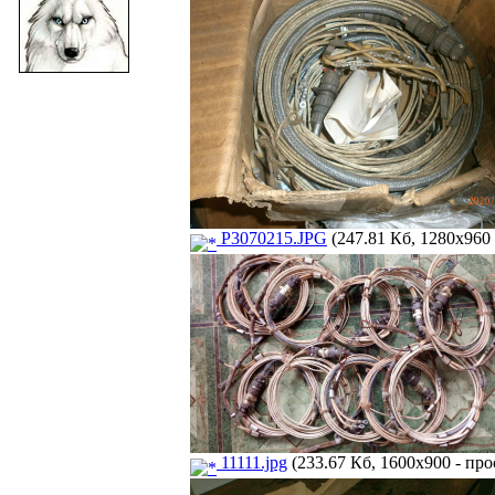
P3070215.JPG
(247.81 Кб, 1280x960 
11111.jpg
(233.67 Кб, 1600x900 - про