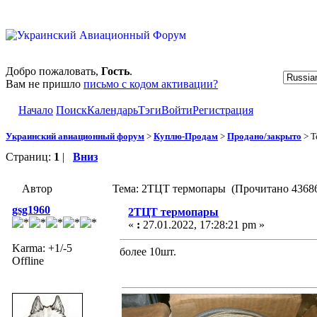
Добро пожаловать,
Гость
.
Вам не пришло
письмо с кодом активации?
Начало
Поиск
Календарь
Тэги
Войти
Регистрация
Украинский авиационный форум
>
Куплю-Продам
>
Продано/закрыто
> Т
Страниц:
1
|
Вниз
Автор
Тема: 2ТЦТ термопары (Прочитано 43686
gsg1960
2ТЦТ термопары
«
:
27.01.2022, 17:28:21 pm »
Karma: +1/-5
более 10шт.
Offline