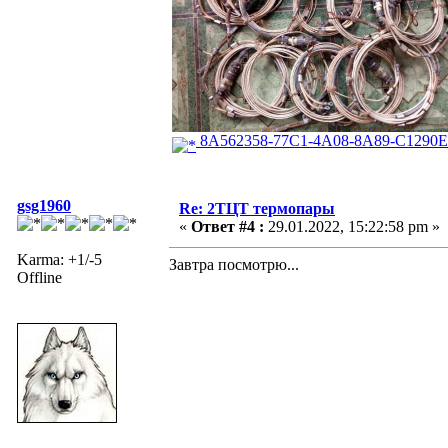
8A562358-77C1-4A08-8A89-C1290E
gsg1960
Re: 2ТЦТ термопары
«
Ответ #4 :
29.01.2022, 15:22:58 pm »
Karma: +1/-5
Завтра посмотрю...
Offline