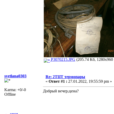
P3070215.JPG
(205.74 Кб, 1280x960 
svetlana0303
Re: 2ТЦТ термопары
«
Ответ #1 :
27.01.2022, 19:55:59 pm »
Karma: +0/-0
Добрый вечер,цена?
Offline