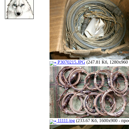
P3070215.JPG
(247.81 Кб, 1280x960 
11111.jpg
(233.67 Кб, 1600x900 - про