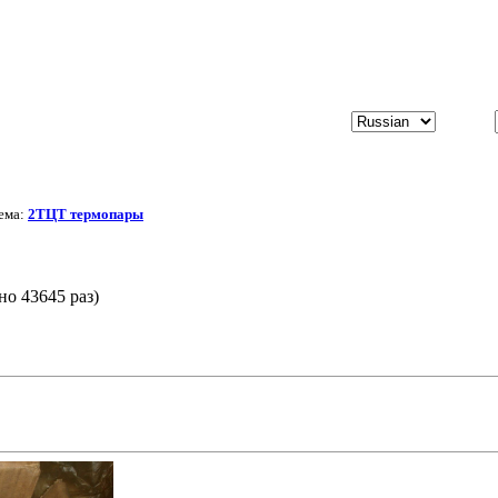
ема:
2ТЦТ термопары
о 43645 раз)