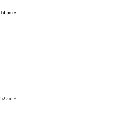
:14 pm »
:52 am »