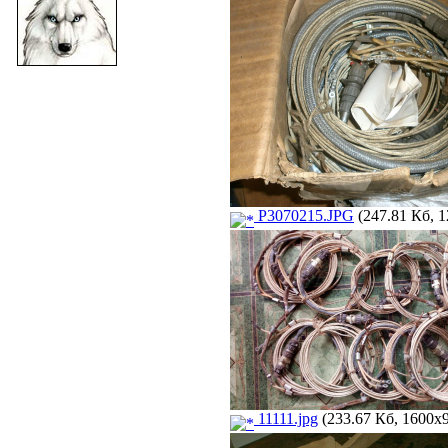
P3070215.JPG
(247.81 Кб, 1
11111.jpg
(233.67 Кб, 1600x9