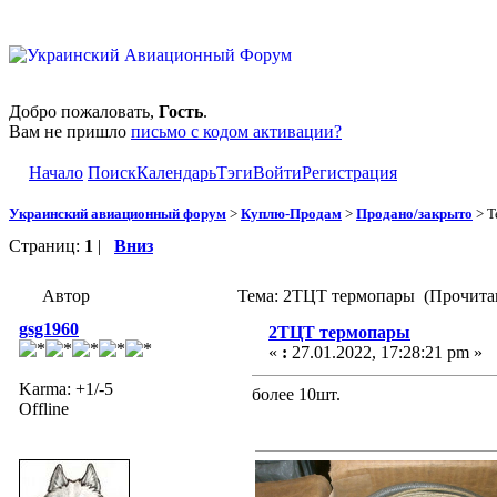
Добро пожаловать,
Гость
.
Вам не пришло
письмо с кодом активации?
Начало
Поиск
Календарь
Тэги
Войти
Регистрация
Украинский авиационный форум
>
Куплю-Продам
>
Продано/закрыто
> Т
Страниц:
1
|
Вниз
Автор
Тема: 2ТЦТ термопары (Прочитан
gsg1960
2ТЦТ термопары
«
:
27.01.2022, 17:28:21 pm »
Karma: +1/-5
более 10шт.
Offline