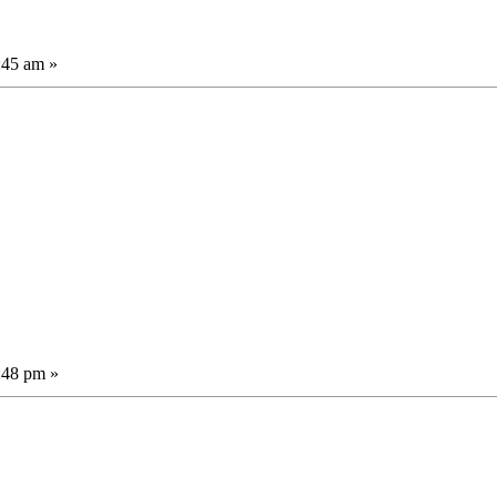
:45 am »
:48 pm »