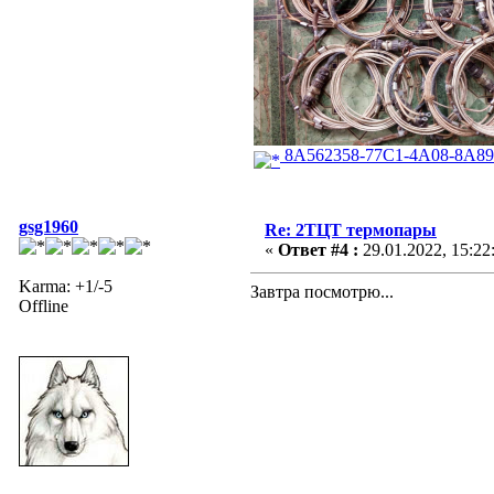
8A562358-77C1-4A08-8A89
gsg1960
Re: 2ТЦТ термопары
«
Ответ #4 :
29.01.2022, 15:22
Karma: +1/-5
Завтра посмотрю...
Offline