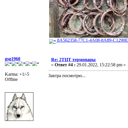
8A562358-77C1-4A08-8A89-C1290E
gsg1960
Re: 2ТЦТ термопары
«
Ответ #4 :
29.01.2022, 15:22:58 pm »
Karma: +1/-5
Завтра посмотрю...
Offline