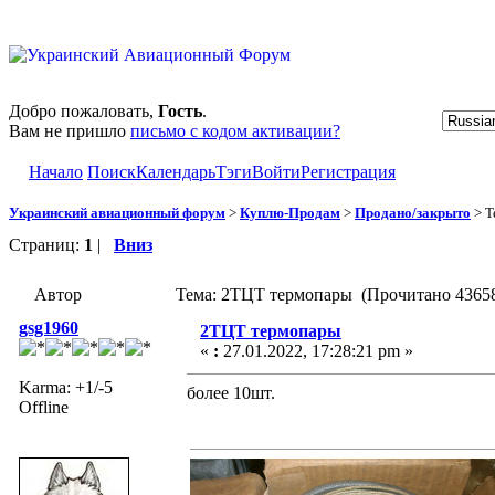
Добро пожаловать,
Гость
.
Вам не пришло
письмо с кодом активации?
Начало
Поиск
Календарь
Тэги
Войти
Регистрация
Украинский авиационный форум
>
Куплю-Продам
>
Продано/закрыто
> Т
Страниц:
1
|
Вниз
Автор
Тема: 2ТЦТ термопары (Прочитано 43658
gsg1960
2ТЦТ термопары
«
:
27.01.2022, 17:28:21 pm »
Karma: +1/-5
более 10шт.
Offline