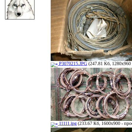
P3070215.JPG
(247.81 Кб, 1280x960 
11111.jpg
(233.67 Кб, 1600x900 - про