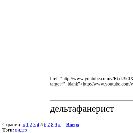
href="http://www.youtube.com/v/Rixk3
target="_blank">http://www.youtube.c
дельтафанерист
Страниц:
«
1
2
3
4
5
6
7
8
9
»
|
Вверх
Тэги:
видео