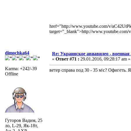
href="http://www.youtube.com/v/aC42U
target="_blank">http://www.youtube.c
dimochka64
Re: Украинское авиавидео - военная
«
Ответ #71 :
29.01.2016, 09:28:17 am »
Karma: +242/-39
ветер справа под 30 - 35 м\с? Офигеть. 
Offline
Гуторов Вадим, 25
ло, L-29, Як-18т,
Ан-2, АХР