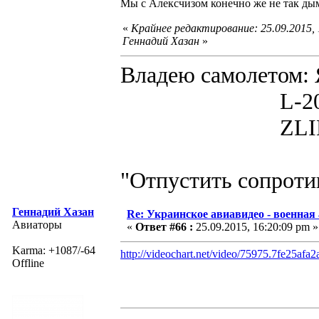
Мы с Алексчизом конечно же не так дымя
«
Крайнее редактирование: 25.09.2015,
Геннадий Хазан
»
Владею самолето
L-200D MOR
ZLIN 526 
"Отпустить сопротив
Геннадий Хазан
Re: Украинское авиавидео - военная
Авиаторы
«
Ответ #66 :
25.09.2015, 16:20:09 pm »
Karma: +1087/-64
http://videochart.net/video/75975.7fe25af
Offline