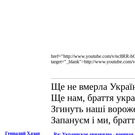
href="http://www.youtube.com/v/nc8R
target="_blank">http://www.youtube.c
Ще не вмерла України
Ще нам, браття укра
Згинуть наші вороже
Запануєм i ми, братт
Геннадий Хазан
Re: Украинское авиавидео - военная