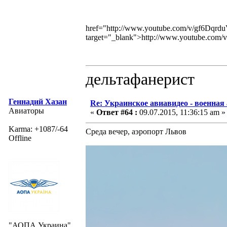
href="http://www.youtube.com/v/gf6Dq
target="_blank">http://www.youtube.c
дельтафанерист
Геннадий Хазан
Re: Украинское авиавидео - военная
Авиаторы
«
Ответ #64 :
09.07.2015, 11:36:15 am »
Karma: +1087/-64
Среда вечер, аэропорт Львов
Offline
"АОПА Украина"