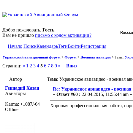
Добро пожаловать,
Гость
.
Вам не пришло
письмо с кодом активации?
Начало
Поиск
Календарь
Тэги
Войти
Регистрация
Украинский авиационный форум
>
Форум
>
Военная авиация
> Тема:
Укра
Страниц:
«
1
2
3
4
5
6
7
8
9
»
|
Вниз
Автор
Тема: Украинское авиавидео - военная ав
Геннадий Хазан
Re: Украинское авиавидео - военная
Авиаторы
«
Ответ #60 :
22.04.2015, 11:55:44 am »
Karma: +1087/-64
Хорошая профессиональная работа, пар
Offline