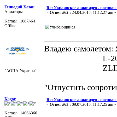
Геннадий Хазан
Re: Украинское авиавидео - военная
Авиаторы
«
Ответ #62 :
24.04.2015, 11:12:27 am »
Karma: +1087/-64
Offline
Владею самолето
L-200D MOR
ZLIN 526 
"АОПА Украина"
"Отпустить сопротив
Kagor
Re: Украинское авиавидео - военная
«
Ответ #63 :
09.07.2015, 11:17:25 am »
Karma: +1406/-366