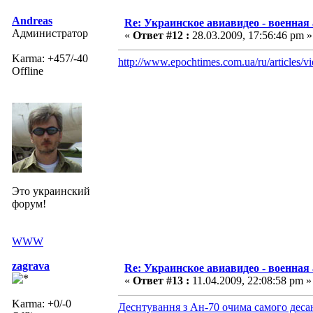
Andreas
Re: Украинское авиавидео - военная
Администратор
«
Ответ #12 :
28.03.2009, 17:56:46 pm »
Karma: +457/-40
http://www.epochtimes.com.ua/ru/articles/v
Offline
Это украинский
форум!
WWW
zagrava
Re: Украинское авиавидео - военная
«
Ответ #13 :
11.04.2009, 22:08:58 pm »
Karma: +0/-0
Деснтування з Ан-70 очима самого деса