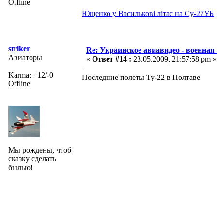
Offline
Ющенко у Василькові літає на Су-27УБ
striker
Re: Украинское авиавидео - военная
Авиаторы
«
Ответ #14 :
23.05.2009, 21:57:58 pm »
Karma: +12/-0
Последние полеты Ту-22 в Полтаве
Offline
Мы рождены, чтоб
сказку сделать
былью!