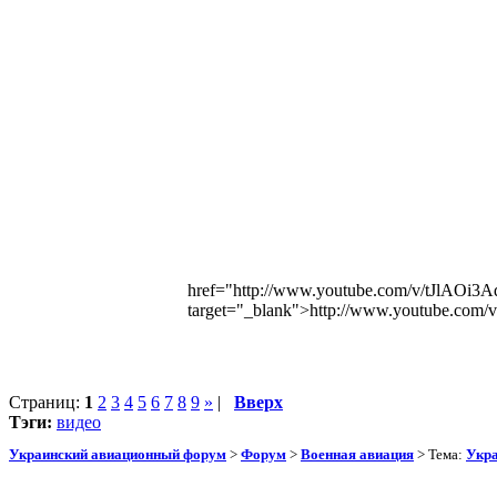
href="http://www.youtube.com/v/tJlAO
target="_blank">http://www.youtube.c
Страниц:
1
2
3
4
5
6
7
8
9
»
|
Вверх
Тэги:
видео
Украинский авиационный форум
>
Форум
>
Военная авиация
> Тема:
Укра