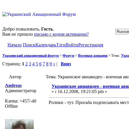
Добро пожаловать,
Гость
.
Вам не пришло
письмо с кодом активации?
Начало
Поиск
Календарь
Тэги
Войти
Регистрация
Украинский авиационный форум
>
Форум
>
Военная авиация
> Тема:
Укра
Страниц:
1
2
3
4
5
6
7
8
9
»
|
Вниз
Автор
Тема: Украинское авиавидео - военная ав
Andreas
Украинское авиавидео - военная ав
Администратор
«
:
16.12.2008, 19:21:05 pm »
Karma: +457/-40
Ролики - тут. Просьба подписывать мест
Offline