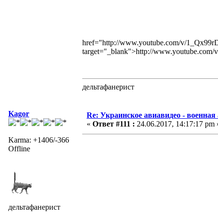
href="http://www.youtube.com/v/1_Qx
target="_blank">http://www.youtube.c
дельтафанерист
Kagor
Re: Украинское авиавидео - военная
«
Ответ #111 :
24.06.2017, 14:17:17 pm 
Karma: +1406/-366
Offline
дельтафанерист