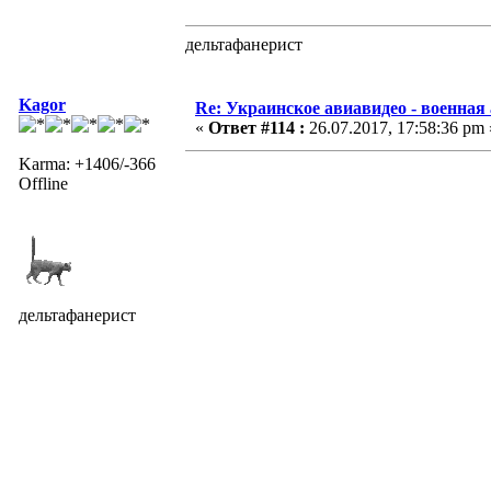
дельтафанерист
Kagor
Re: Украинское авиавидео - военная
«
Ответ #114 :
26.07.2017, 17:58:36 pm 
Karma: +1406/-366
Offline
дельтафанерист