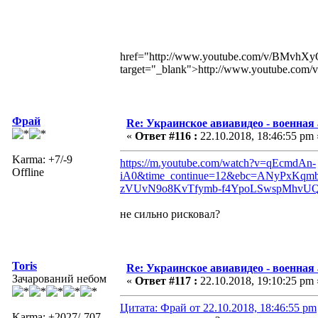
href="http://www.youtube.com/v/BMvh
target="_blank">http://www.youtube.
Фрай
Re: Украинское авиавидео - военная
«
Ответ #116 :
22.10.2018, 18:46:55 pm 
Karma: +7/-9
https://m.youtube.com/watch?v=qEcmdAn-
Offline
iA0&time_continue=12&ebc=ANyPxKqm
zVUvN9o8KvTfymb-f4YpoLSwspMhvU
не сильно рисковал?
Toris
Re: Украинское авиавидео - военная
Зачарований небом
«
Ответ #117 :
22.10.2018, 19:10:25 pm 
Цитата: Фрай от 22.10.2018, 18:46:55 pm
Karma: +2027/-707