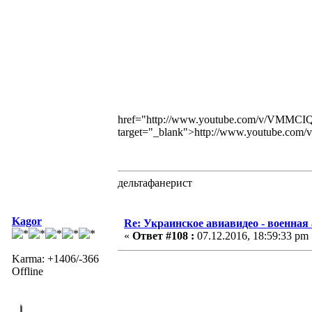
href="http://www.youtube.com/v/VMM
target="_blank">http://www.youtube.
дельтафанерист
Kagor
Re: Украинское авиавидео - военная
«
Ответ #108 :
07.12.2016, 18:59:33 pm 
Karma: +1406/-366
Offline