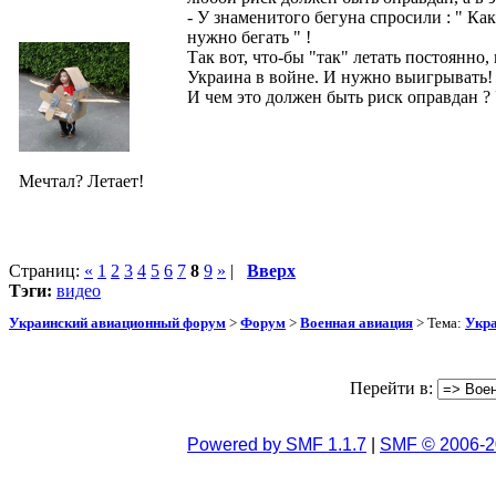
- У знаменитого бегуна спросили : " Как
нужно бегать " !
Так вот, что-бы "так" летать постоянно,
Украина в войне. И нужно выигрывать!
И чем это должен быть риск оправдан ?
Мечтал? Летает!
Страниц:
«
1
2
3
4
5
6
7
8
9
»
|
Вверх
Тэги:
видео
Украинский авиационный форум
>
Форум
>
Военная авиация
> Тема:
Укра
Перейти в:
Powered by SMF 1.1.7
|
SMF © 2006-2