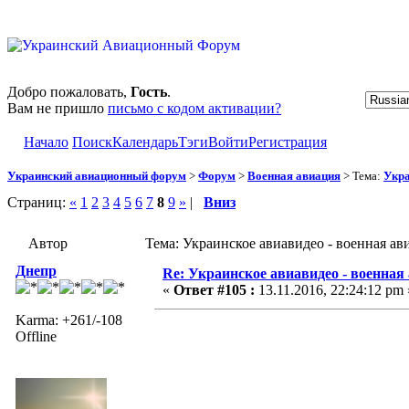
Добро пожаловать,
Гость
.
Вам не пришло
письмо с кодом активации?
Начало
Поиск
Календарь
Тэги
Войти
Регистрация
Украинский авиационный форум
>
Форум
>
Военная авиация
> Тема:
Укра
Страниц:
«
1
2
3
4
5
6
7
8
9
»
|
Вниз
Автор
Тема: Украинское авиавидео - военная ав
Днепр
Re: Украинское авиавидео - военная
«
Ответ #105 :
13.11.2016, 22:24:12 pm 
Karma: +261/-108
Offline