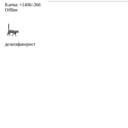
Karma: +1406/-366
Offline
дельтафанерист