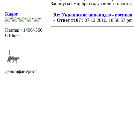
Запануєм i ми, браття, у своїй сторонці.
Kagor
Re: Украинское авиавидео - военная
«
Ответ #107 :
07.12.2016, 18:56:57 pm 
Karma: +1406/-366
Offline
дельтафанерист