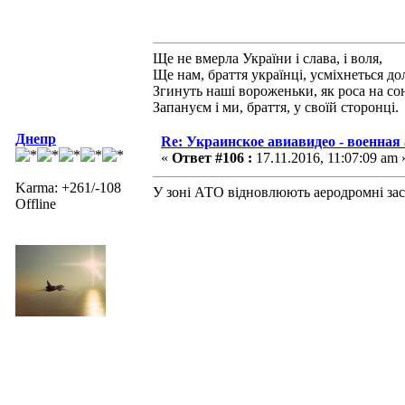
Ще не вмерла України і слава, і воля,
Ще нам, браття українці, усміхнеться до
Згинуть наші вороженьки, як роса на сон
Запануєм i ми, браття, у своїй сторонці.
Днепр
Re: Украинское авиавидео - военная
«
Ответ #106 :
17.11.2016, 11:07:09 am 
Karma: +261/-108
У зоні АТО відновлюють аеродромні засо
Offline