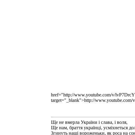
href="http://www.youtube.com/v/lvP7D
target="_blank">http://www.youtube.co
Ще не вмерла України і слава, і воля,
Ще нам, браття українці, усміхнеться до
Згинуть наші вороженьки, як роса на сон