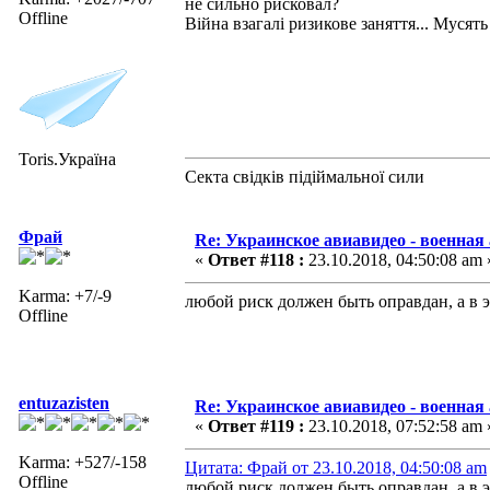
не сильно рисковал?
Offline
Війна взагалі ризикове заняття... Мусять
Toris.Україна
Секта свідків підіймальної сили
Фрай
Re: Украинское авиавидео - военная
«
Ответ #118 :
23.10.2018, 04:50:08 am 
Karma: +7/-9
любой риск должен быть оправдан, а в 
Offline
entuzazisten
Re: Украинское авиавидео - военная
«
Ответ #119 :
23.10.2018, 07:52:58 am 
Karma: +527/-158
Цитата: Фрай от 23.10.2018, 04:50:08 am
Offline
любой риск должен быть оправдан, а в 