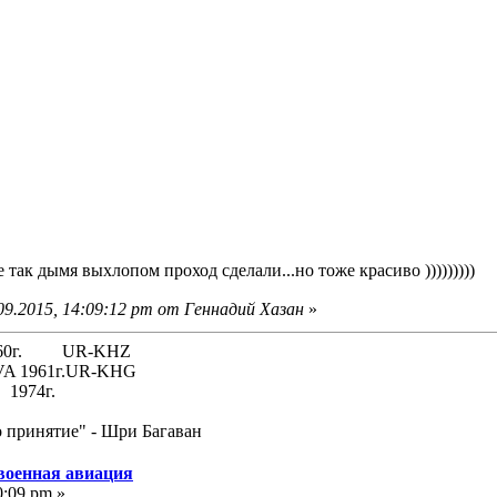
так дымя выхлопом проход сделали...но тоже красиво )))))))))
09.2015, 14:09:12 pm от Геннадий Хазан
»
 1960г. UR-KHZ
61г.UR-KHG
74г.
о принятие" - Шри Багаван
 военная авиация
0:09 pm »