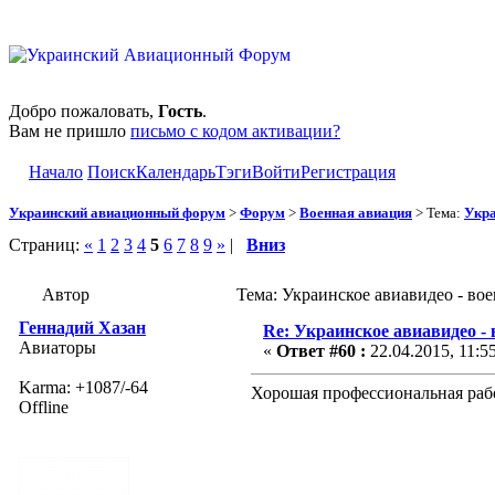
Добро пожаловать,
Гость
.
Вам не пришло
письмо с кодом активации?
Начало
Поиск
Календарь
Тэги
Войти
Регистрация
Украинский авиационный форум
>
Форум
>
Военная авиация
> Тема:
Укра
Страниц:
«
1
2
3
4
5
6
7
8
9
»
|
Вниз
Автор
Тема: Украинское авиавидео - во
Геннадий Хазан
Re: Украинское авиавидео -
Авиаторы
«
Ответ #60 :
22.04.2015, 11:5
Karma: +1087/-64
Хорошая профессиональная рабо
Offline