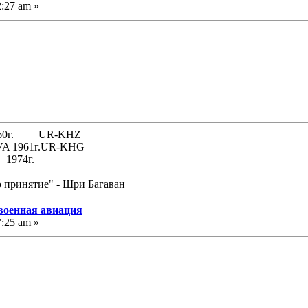
2:27 am »
 1960г. UR-KHZ
61г.UR-KHG
74г.
о принятие" - Шри Багаван
 военная авиация
7:25 am »