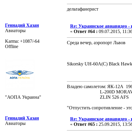
дельтафанерист
Геннадий Хазан
Re: Украинское авиавидео -
Авиаторы
«
Ответ #64 :
09.07.2015, 11:3
Karma: +1087/-64
Среда вечер, аэропорт Львов
Offline
Sikorsky UH-60A(C) Black Hawk
Владею самолетом: ЯК-12А
L-200D MORAVA 19
"АОПА Украина"
ZLIN 526 AFS 19
"Отпустить сопротивление - эт
Геннадий Хазан
Re: Украинское авиавидео -
Авиаторы
«
Ответ #65 :
25.09.2015, 13:5