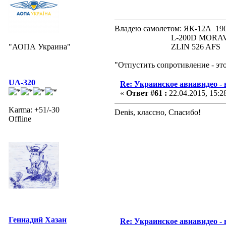
Владею самолетом: ЯК-12А
L-200D MORAVA 19
"АОПА Украина"
ZLIN 526 AFS 19
"Отпустить сопротивление - эт
UA-320
Re: Украинское авиавидео -
«
Ответ #61 :
22.04.2015, 15:2
Karma: +51/-30
Denis, классно, Спасибо!
Offline
Геннадий Хазан
Re: Украинское авиавидео -