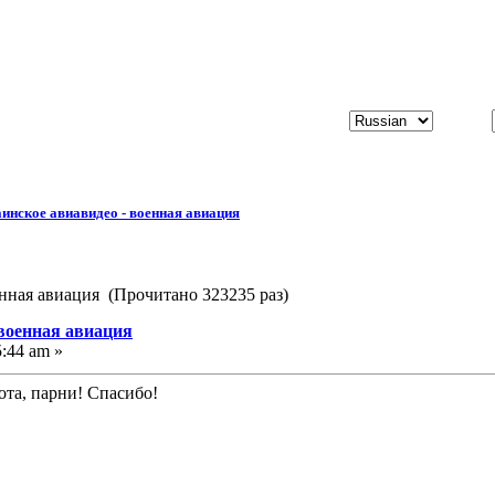
инское авиавидео - военная авиация
енная авиация (Прочитано 323235 раз)
 военная авиация
5:44 am »
та, парни! Спасибо!