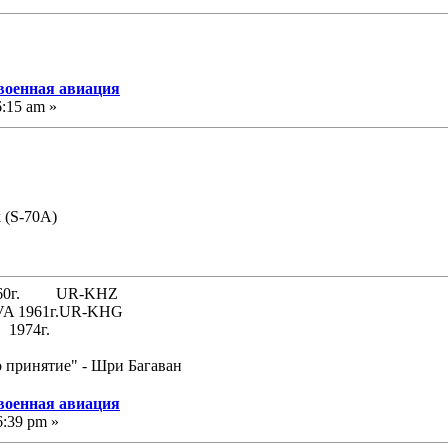
 военная авиация
6:15 am »
 (S-70A)
 1960г. UR-KHZ
61г.UR-KHG
74г.
о принятие" - Шри Багаван
 военная авиация
6:39 pm »