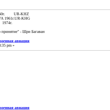
 1960г. UR-KHZ
61г.UR-KHG
74г.
о принятие" - Шри Багаван
 военная авиация
8:35 pm »
 военная авиация