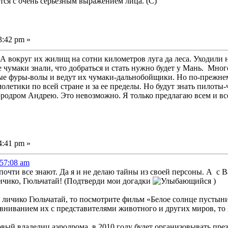
ся с очень серьезным выражением лица. (С)
3:42 pm »
 вокруг их жилищ на сотни километров луга да леса. Уходили н
чумаки знали, что добраться и стать нужно будет у Мань. Много
е фуры-волы и ведут их чумаки-дальнобойщики. Но по-прежнему
олетики по всей стране и за ее пределы. Но будут знать пилоты-
эродром Андрею. Это невозможно. Я только предлагаю всем и вс
4:41 pm »
:57:08 am
 почти все знают. Да я и не делаю тайны из своей персоны. А с 
ичико, Гюльчатай! (Подтверди мои догадки
)
 личико Гюльчатай, то посмотрите фильм «Белое солнце пустыни»
ниванием их с представителями животного и других миров, то 
овый владелиц аэродрома, в 2010 году будет организовывать пре