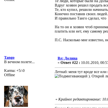
Те люди, которые были на Долы
Вдруг хозяин решил продать все
Те, кто купил, решили начинать 
Конечно поставив своих людей.
И правильно Танго сделал, что 
На то он и хозяин чтоб принима
платить или нет, ему самому ре
П.С. Насколько мне известно, 
Tango
Re: Долина
В вечном полете...
«
Ответ #22 :
10.01.2010, 00:5
Karma: +5/-0
Летнаб: меня тут вроде все или
Offline
). Открой л
«
Крайнее редактирование: 10.0