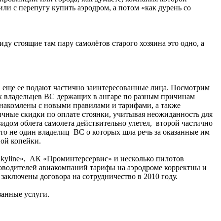
или с перепугу купить аэродром, а потом «как дурень со
у стоящие там пару самолётов старого хозяина это одно, а
, еще ее подают частично заинтересованные лица. Посмотрим
ых владельцев ВС держащих в ангаре по разным причинам
знакомлены с новыми правилами и тарифами, а также
чные скидки по оплате стоянки, учитывая неожиданность для
видом облета самолета действительно улетел, второй частично
, что не один владелиц ВС о которых шла речь за оказанные им
ной копейки.
 Skyline», АК «Проминтерсервис» и несколько пилотов
ководителей авиакомпаний тарифы на аэродроме корректны и
заключены договора на сотрудничество в 2010 году.
анные услуги.