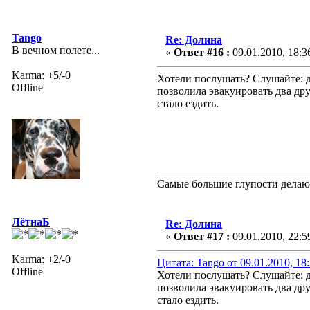
Tango
Re: Долина
В вечном полете...
«
Ответ #16 :
09.01.2010, 18:3
Karma: +5/-0
Хотели послушать? Слушайте: де
Offline
позволила эвакуировать два дру
стало ездить.
Самые большие глупости делают
ЛётнаБ
Re: Долина
«
Ответ #17 :
09.01.2010, 22:5
Karma: +2/-0
Цитата: Tango от 09.01.2010, 18
Offline
Хотели послушать? Слушайте: де
позволила эвакуировать два дру
стало ездить.