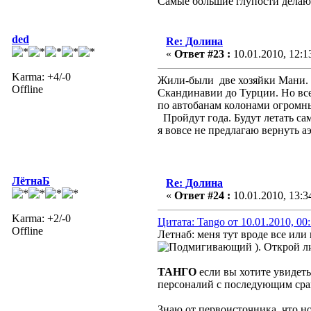
Самые большие глупости делают
ded
Re: Долина
«
Ответ #23 :
10.01.2010, 12:1
Karma: +4/-0
Жили-были две хозяйки Мани. А
Offline
Скандинавии до Турции. Но все 
по автобанам колонами огромны
Пройдут года. Будут летать сам
я вовсе не предлагаю вернуть а
ЛётнаБ
Re: Долина
«
Ответ #24 :
10.01.2010, 13:3
Karma: +2/-0
Цитата: Tango от 10.01.2010, 00
Offline
Летнаб: меня тут вроде все или
). Открой л
ТАНГО
если вы хотите увидеть
персоналий с последующим срав
Знаю от первоисточника, что н