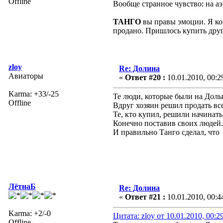
Offline
Вообще странное чувство: на аэ
ТАНГО
вы правы эмоции. Я ког
продано. Пришлось купить дру
zloy
Re: Долина
Авиаторы
«
Ответ #20 :
10.01.2010, 00:2
Karma: +33/-25
Те люди, которые были на Долы
Offline
Вдруг хозяин решил продать все
Те, кто купил, решили начинать 
Конечно поставив своих людей.
И правильно Танго сделал, что 
ЛётнаБ
Re: Долина
«
Ответ #21 :
10.01.2010, 00:4
Karma: +2/-0
Цитата: zloy от 10.01.2010, 00:2
Offline