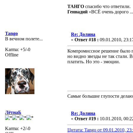
ТАНГО
спасибо что ответили.
Геннадий
«ВСЁ очень дорого ...
Tango
Re: Долина
В вечном полете...
«
Ответ #18 :
09.01.2010, 23:1
Karma: +5/-0
Компромиссное решение было пр
Offline
но видно звезды не так стали. 
платить. Но это - эмоции.
Самые большие глупости делают
ЛётнаБ
Re: Долина
«
Ответ #19 :
10.01.2010, 00:2
Karma: +2/-0
Цитата: Tango от 09.01.2010, 23