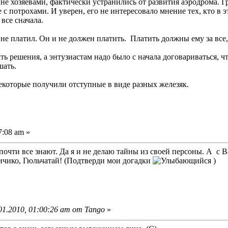
не хозяевами, фактически устранились от развития аэродрома. Г
 с потрохами. И уверен, его не интересовало мнение тех, кто в э
все сначала.
не платил. Он и не должен платить. Платить должны ему за все, 
ть решения, а энтузиастам надо было с начала договариваться, ч
шать.
некоторые получили отступные в виде разных железяк.
7:08 am »
 почти все знают. Да я и не делаю тайны из своей персоны. А с 
ичико, Гюльчатай! (Подтверди мои догадки
)
1.2010, 01:00:26 am от Tango
»