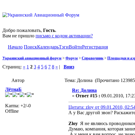
Добро пожаловать,
Гость
.
Вам не пришло
письмо с кодом активации?
Начало
Поиск
Календарь
Тэги
Войти
Регистрация
Украинский авиационный форум
>
Форум
>
Справочник
>
Площадки и а
Страниц:
«
1
2
3
4
5
6
7
8
»
|
Вниз
Автор
Тема: Долина (Прочитано 123985 
ЛётнаБ
Re: Долина
«
Ответ #15 :
09.01.2010, 17:2
Karma: +2/-0
Цитата: zloy от 09.01.2010, 02:5
Offline
А у Вас другой звон? Раскажите
Zloy
Я не являюсь проводником
Думаю, компания, которая заним
А у меня к вам вопрос, не знаю