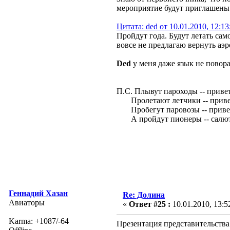
мероприятие будут приглашены
Цитата: ded от 10.01.2010, 12:1
Пройдут года. Будут летать сам
вовсе не предлагаю вернуть аэ
Ded
у меня даже язык не повора
П.С. Плывут пароходы -- прив
Пролетают летчики -- приве
Пробегут паровозы -- приве
А пройдут пионеры -- салют М
Геннадий Хазан
Re: Долина
Авиаторы
«
Ответ #25 :
10.01.2010, 13:5
Karma: +1087/-64
Презентация представительст