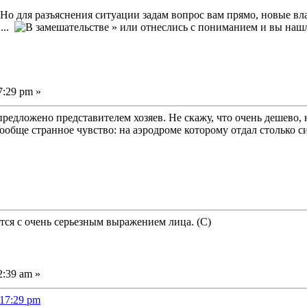
 Но для разъяснения ситуации задам вопрос вам прямо, новые в
...
» или отнеслись с пониманием и вы наш
7:29 pm »
едложено представителем хозяев. Не скажу, что очень дешево, 
Вообще странное чувство: на аэродроме которому отдал столько с
ся с очень серьезным выражением лица. (С)
2:39 am »
:17:29 pm