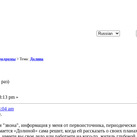
эродромы
> Тема:
Долина
раз)
3:13 pm »
4:04 am
.
 "звона", информация у меня от первоисточника, периодически
ается «Долиной» сама решит, когда ей рассказать о своих плана
, имеете вы свое дело или работаете на кого-то, житель глубоко