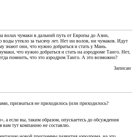
а волах чумаки в дальний путь от Европы до Азии,
 воды утекло за тысячу лет. Нет ни волов, ни чумаков. Идут
 знают они, что нужно добраться и стать у Мань.
чумаки, что нужно добраться и стать на аэродроме Танго. Нет,
егда помнить, что это аэродром Танго. А это возможно?
Записан
Вами, признаться не приходилось (или приходилось?
, а если вы, таким образом, опускаетесь до обсуждения
я вам тут компанию не составлю.
зентацию новой программы развития аэродрома, на это