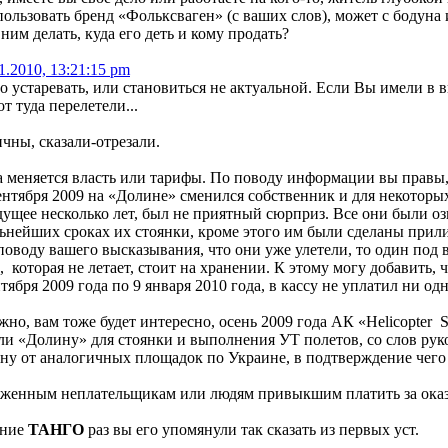
ользовать бренд «Фольксваген» (с ваших слов), может с бодуна 
с ним делать, куда его деть и кому продать?
1.2010, 13:21:15 pm
аревать, или становиться не актуальной. Если Вы имели в вид
 туда перелетели...
ничны, сказали-отрезали.
да меняется власть или тарифы. По поводу информации вы правы
сентября 2009 на «Долине» сменился собственник и для некотор
ущее несколько лет, был не приятный сюрприз. Все они были о
нейших сроках их стоянки, кроме этого им были сделаны прили
поводу вашего высказывания, что они уже улетели, то один под 
и, которая не летает, стоит на хранении. К этому могу добавить
тября 2009 года по 9 января 2010 года, в кассу не уплатил ни од
жно, вам тоже будет интересно, осень 2009 года АК «Helicopter
ли «Долину» для стоянки и выполнения УТ полетов, со слов ру
ну от аналогичных площадок по Украине, в подтверждение чего 
иженным неплательщикам или людям привыкшим платить за оказ
ение
ТАНГО
раз вы его упомянули так сказать из первых уст.