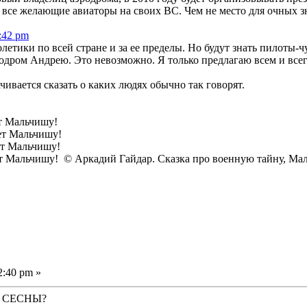
 все желающие авиаторы на своих ВС. Чем не место для очны
3:42 pm
олетики по всей стране и за ее пределы. Но будут знать пилоты-ч
родром Андрею. Это невозможно. Я только предлагаю всем и всег
чивается сказать о каких людях обычно так говорят.
ет Мальчишу!
т Мальчишу!
т Мальчишу!
альчишу! © Аркадий Гайдар. Сказка про военную тайну, Маль
2:40 pm »
ва СЕСНЫ?