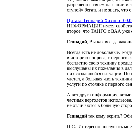
разрешено в своем названии исп
ступой» бегать и не знать, что 
Цитата: Геннадий Хазан от 09.0
ИНФОРМАЦИЯ имеет свойство уст
второе, что ТАНГО с ВАА уже от
Геннадий
, Вы как всегда лако
Всегда есть не довольные, ког
в историю вопроса, с первого 
бесплатно свою технику предыд
выслушаны их пожелания в даль
них создавшейся ситуации. По 
улетел, а большая часть техник
услуги по стоянке с первого сен
А вот друга информация, возмо
частных вертолетов использова
не отличаются в большую сторо
Геннадий
так кому верить? Об
П.С. Интересно послушать мн