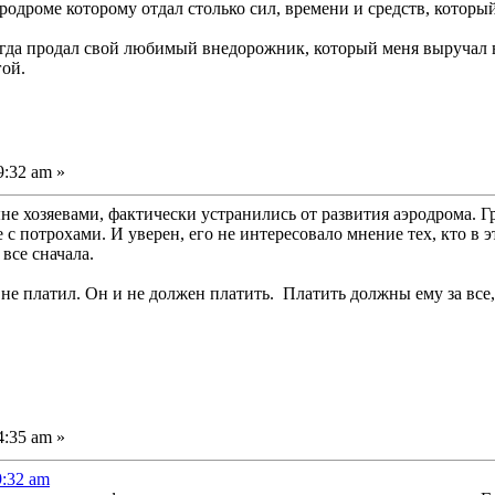
родроме которому отдал столько сил, времени и средств, который
да продал свой любимый внедорожник, который меня выручал в л
гой.
9:32 am »
не хозяевами, фактически устранились от развития аэродрома. Г
 с потрохами. И уверен, его не интересовало мнение тех, кто в э
все сначала.
не платил. Он и не должен платить. Платить должны ему за все, 
4:35 am »
9:32 am