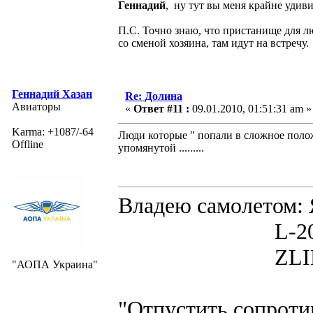
Геннадий
, ну тут вы меня крайне удив
П.С. Точно знаю, что пристанище для л
со сменой хозяина, там идут на встречу.
Геннадий Хазан
Re: Долина
Авиаторы
«
Ответ #11 :
09.01.2010, 01:51:31 am »
Karma: +1087/-64
Люди которые " попали в сложное полож
Offline
упомянутой .........
Владею самолето
L-200D MOR
ZLIN 526 
"АОПА Украина"
"Отпустить сопротив