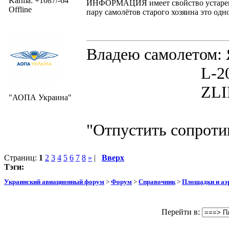
Karma: +1087/-64
ИНФОРМАЦИЯ имеет свойство устаревать
Offline
пару самолётов старого хозяина это одно
Владею самолето
L-200D MOR
ZLIN 526 
"АОПА Украина"
"Отпустить сопротив
Страниц:
1
2
3
4
5
6
7
8
»
|
Вверх
Тэги:
Украинский авиационный форум
>
Форум
>
Справочник
>
Площадки и а
Перейти в: