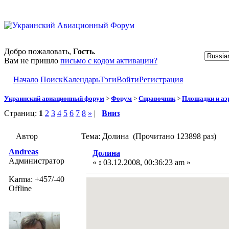
Добро пожаловать,
Гость
.
Вам не пришло
письмо с кодом активации?
Начало
Поиск
Календарь
Тэги
Войти
Регистрация
Украинский авиационный форум
>
Форум
>
Справочник
>
Площадки и а
Страниц:
1
2
3
4
5
6
7
8
»
|
Вниз
Автор
Тема: Долина (Прочитано 123898 раз)
Andreas
Долина
Администратор
«
:
03.12.2008, 00:36:23 am »
Karma: +457/-40
Offline