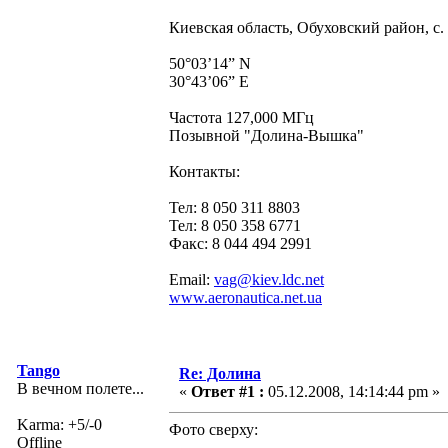
Киевская область, Обуховский район, с
50°03’14” N
30°43’06” E
Частота 127,000 МГц
Позывной "Долина-Вышка"
Контакты:
Тел: 8 050 311 8803
Тел: 8 050 358 6771
Факс: 8 044 494 2991
Email:
vag@kiev.ldc.net
www.aeronautica.net.ua
Tango
Re: Долина
В вечном полете...
«
Ответ #1 :
05.12.2008, 14:14:44 pm »
Karma: +5/-0
Фото сверху:
Offline