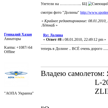
Улетели на …………….. БЦ
смотри фото "Долины"
http://www.spott
«
Крайнее редактирование: 08.01.2010,
ЛётнаБ
»
Геннадий Хазан
Re: Долина
Авиаторы
«
Ответ #8 :
08.01.2010, 22:49:12 pm »
Karma: +1087/-64
теперь в Долине .. ВСЁ очень дорого ....
Offline
Владею самолето
L-200D MOR
ZLIN 526 
"АОПА Украина"