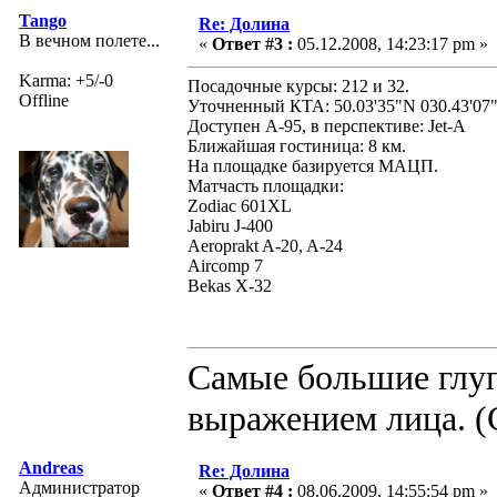
Tango
Re: Долина
В вечном полете...
«
Ответ #3 :
05.12.2008, 14:23:17 pm »
Karma: +5/-0
Посадочные курсы: 212 и 32.
Offline
Уточненный КТА: 50.03'35"N 030.43'07
Доступен А-95, в перспективе: Jet-A
Ближайшая гостиница: 8 км.
На площадке базируется МАЦП.
Матчасть площадки:
Zodiac 601XL
Jabiru J-400
Aeroprakt A-20, A-24
Aircomp 7
Bekas X-32
Самые большие глуп
выражением лица. (
Andreas
Re: Долина
Администратор
«
Ответ #4 :
08.06.2009, 14:55:54 pm »