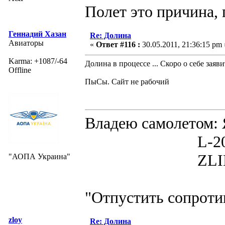
Полет это причина, 
Геннадий Хазан
Re: Долина
Авиаторы
«
Ответ #116 :
30.05.2011, 21:36:15 pm 
Karma: +1087/-64
Долина в процессе ... Скоро о себе заяв
Offline
ПыСы. Сайт не рабочий
Владею самолето
L-200D MOR
ZLIN 526 
"АОПА Украина"
"Отпустить сопротив
zloy
Re: Долина