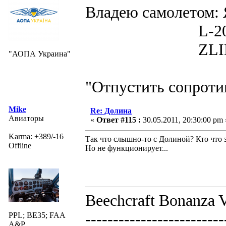
Владею самолето
L-200D MOR
ZLIN 526 
"АОПА Украина"
"Отпустить сопротив
Mike
Re: Долина
Авиаторы
«
Ответ #115 :
30.05.2011, 20:30:00 pm 
Karma: +389/-16
Так что слышно-то с Долиной? Кто что
Offline
Но не функционирует...
Beechcraft Bonanza V
-------------------------
PPL; BE35; FAA
A&P