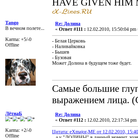
HAVE GIVEN HIM
Tango
Re: Долина
В вечном полете...
«
Ответ #111 :
12.02.2010, 15:50:04 pm 
Karma: +5/-0
- Белая Церковь
Offline
- Наливайковка
- Бышев
- Бузовая
Может Долина в будущем тоже будет.
Самые большие глуп
выражением лица. (
ЛётнаБ
Re: Долина
«
Ответ #112 :
12.02.2010, 22:17:34 pm 
Karma: +2/-0
Цитата: eXmajor-ME от 12.02.2010, 15:4
Offline
...а у "ДОЛИНЫ" в данный момент, хозя