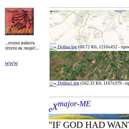
...птахи вміють
Dolina.jpg
(69.72 Кб, 1210x452 - про
літати як люди!...
WWW
Dolina1.jpg
(162.32 Кб, 1167x379 - п
major-ME
X
e
"IF GOD HAD WAN