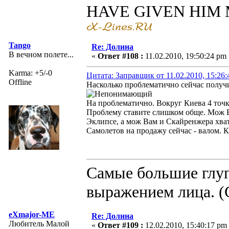
HAVE GIVEN HIM
Tango
Re: Долина
В вечном полете...
«
Ответ #108 :
11.02.2010, 19:50:24 pm 
Karma: +5/-0
Цитата: Заправщик от 11.02.2010, 15:26
Offline
Насколько проблематично сейчас получи
На проблематично. Вокруг Киева 4 точк
Проблему ставите слишком обще. Мож Ва
Эклипсе, а мож Вам и Скайренжера хват
Самолетов на продажу сейчас - валом. Ка
Самые большие глуп
выражением лица. (
eXmajor-ME
Re: Долина
Любитель Малой
«
Ответ #109 :
12.02.2010, 15:40:17 pm