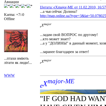
Авиации
Цитата: eXmajor-ME от 11.02.2010, 16:5
...а чья сейчас Долина?
Karma: +7/-0
http://map.online.ua?type=3&lat=50.078
Offline
major
X
e
...задам свой ВОПРОС по другому!
...кто может знает?
...а у "ДОЛИНЫ" в данный момент, хозя
...заранее благодарен за ответ!
...птахи вміють
major
X
літати як люди!...
e
WWW
major-ME
X
e
"IF GOD HAD WAN