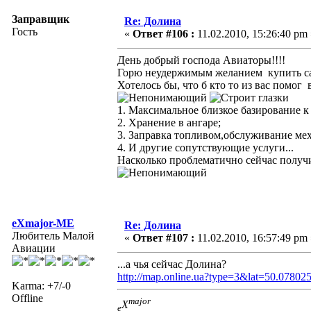
Заправщик
Re: Долина
Гость
«
Ответ #106 :
11.02.2010, 15:26:40 pm 
День добрый господа Авиаторы!!!!
Горю неудержимым желанием купить сам
Хотелось бы, что б кто то из вас помог
1. Максимальное близкое базирование к
2. Хранение в ангаре;
3. Заправка топливом,обслуживание ме
4. И другие сопутствующие услуги...
Насколько проблематично сейчас получи
eXmajor-ME
Re: Долина
Любитель Малой
«
Ответ #107 :
11.02.2010, 16:57:49 pm 
Авиации
...а чья сейчас Долина?
http://map.online.ua?type=3&lat=50.078
Karma: +7/-0
Offline
major
X
e