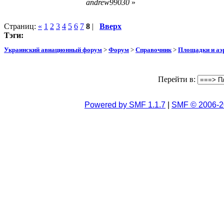
andrew99030
»
Страниц:
«
1
2
3
4
5
6
7
8
|
Вверх
Тэги:
Украинский авиационный форум
>
Форум
>
Справочник
>
Площадки и а
Перейти в:
Powered by SMF 1.1.7
|
SMF © 2006-2