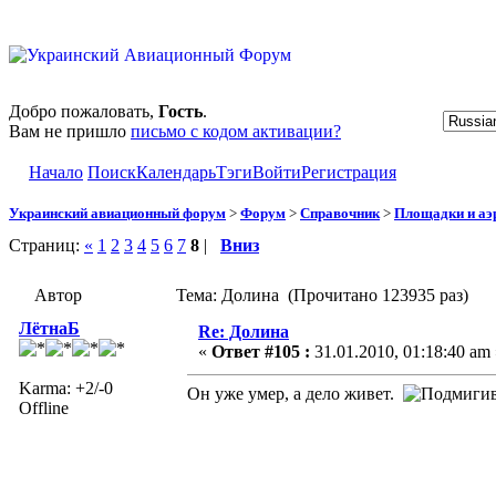
Добро пожаловать,
Гость
.
Вам не пришло
письмо с кодом активации?
Начало
Поиск
Календарь
Тэги
Войти
Регистрация
Украинский авиационный форум
>
Форум
>
Справочник
>
Площадки и а
Страниц:
«
1
2
3
4
5
6
7
8
|
Вниз
Автор
Тема: Долина (Прочитано 123935 раз)
ЛётнаБ
Re: Долина
«
Ответ #105 :
31.01.2010, 01:18:40 am 
Karma: +2/-0
Он уже умер, а дело живет.
Offline