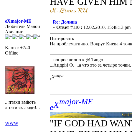
HAVE GIVEN HIM
eXmajor-ME
Re: Долина
Любитель Малой
«
Ответ #110 :
12.02.2010, 15:48:13 pm 
Авиации
Цитировать
На проблематично. Вокруг Киева 4 точк
Karma: +7/-0
Offline
...вопрос лично к @ Tango
...Андрiй Ф. ...а что это за четыре точ
major
X
e
major-ME
X
...птахи вміють
e
літати як люди!...
"IF GOD HAD WAN
WWW