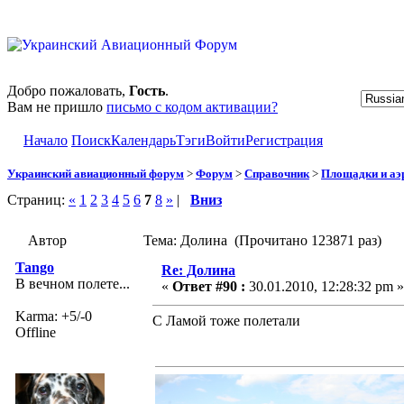
Добро пожаловать,
Гость
.
Вам не пришло
письмо с кодом активации?
Начало
Поиск
Календарь
Тэги
Войти
Регистрация
Украинский авиационный форум
>
Форум
>
Справочник
>
Площадки и а
Страниц:
«
1
2
3
4
5
6
7
8
»
|
Вниз
Автор
Тема: Долина (Прочитано 123871 раз)
Tango
Re: Долина
В вечном полете...
«
Ответ #90 :
30.01.2010, 12:28:32 pm »
Karma: +5/-0
С Ламой тоже полетали
Offline