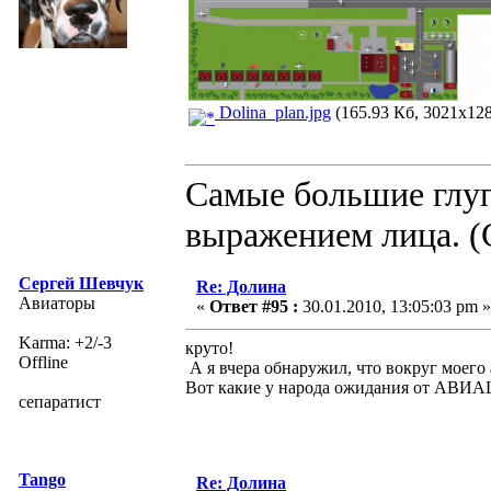
Dolina_plan.jpg
(165.93 Кб, 3021x128
Самые большие глуп
выражением лица. (
Сергей Шевчук
Re: Долина
Авиаторы
«
Ответ #95 :
30.01.2010, 13:05:03 pm »
Karma: +2/-3
круто!
Offline
А я вчера обнаружил, что вокруг моего
Вот какие у народа ожидания от АВ
сепаратист
Tango
Re: Долина