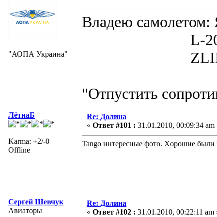
Владею самолето
L-200D MOR
ZLIN 526 
"АОПА Украина"
"Отпустить сопротив
ЛётнаБ
Re: Долина
«
Ответ #101 :
31.01.2010, 00:09:34 am 
Karma: +2/-0
Tango интересные фото. Xорошие были
Offline
Сергей Шевчук
Re: Долина
Авиаторы
«
Ответ #102 :
31.01.2010, 00:22:11 am 