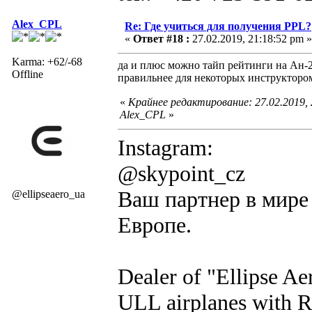
Alex_CPL
Re: Где учиться для получения PPL?
«
Ответ #18 :
27.02.2019, 21:18:52 pm »
Karma: +62/-68
да и плюс можно тайп рейтинги на Ан-2
Offline
правильнее для некоторых инструктором,
«
Крайнее редактирование: 27.02.2019,
Alex_CPL
»
Instagram:
@skypoint_cz
Ваш партнер в мире 
@ellipseaero_ua
Европе.
Dealer of "Ellipse A
ULL airplanes with R