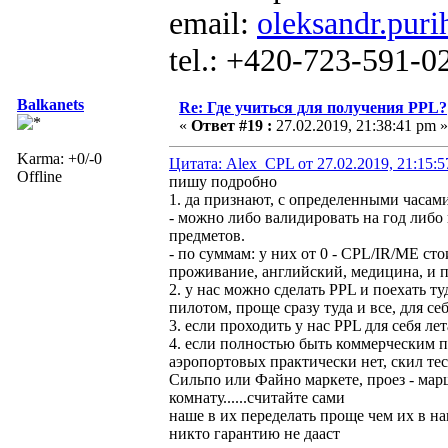
email:
oleksandr.puri
tel.: +420-723-591-0
Balkanets
Re: Где учиться для получения PPL?
«
Ответ #19 :
27.02.2019, 21:38:41 pm »
Karma: +0/-0
Цитата: Alex_CPL от 27.02.2019, 21:15:
Offline
пишу подробно
1. да признают, с определенными часам
- можно либо валидировать на год либо 
предметов.
- по суммам: у них от 0 - CPL/IR/ME ст
проживание, английский, медицина, и 
2. у нас можно сделать PPL и поехать т
пилотом, проще сразу туда и все, для се
3. если проходить у нас PPL для себя ле
4. если полностью быть коммерческим пи
аэропортовых практически нет, скил тес
Сильпо или Файно маркете, проез - мар
комнату......считайте сами
наше в их переделать проще чем их в на
никто гарантию не дааст