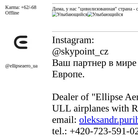
Karma: +62/-68
Дима, у нас "цивилизованная" страна - 
Offline
Instagram:
@skypoint_cz
Ваш партнер в мире 
@ellipseaero_ua
Европе.
Dealer of "Ellipse A
ULL airplanes with R
email:
oleksandr.puri
tel.: +420-723-591-0