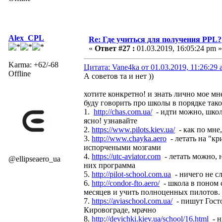
Alex_CPL
Re: Где учиться для получения PPL?
«
Ответ #27 :
01.03.2019, 16:05:24 pm »
Karma: +62/-68
Цитата: Vane4ka от 01.03.2019, 11:26:29
Offline
А советов та и нет ))
хотите конкретно! и знать лично мое мн
буду говорить про школы в порядке тако
1.
http://chas.com.ua/
- идти можно, школа
ясно! узнавайте
2.
https://www.pilots.kiev.ua/
- как по мне
3.
http://www.chayka.aero
- летать на "к
испорчеными мозгами
4.
https://utc-aviator.com
- летать можно, 
@ellipseaero_ua
них программа
5.
http://pilot-school.com.ua
- ничего не сл
6.
http://condor-fto.aero/
- школа в поном с
месяцев и учить полноценных пилотов.
7.
https://aviaschool.com.ua/
- пишут Гостом
Кировограде, мрачно
8.
http://devichki.kiev.ua/school/16.html
- н