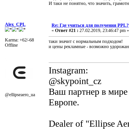
И таки не понятно, что значить, грамот
Alex_CPL
Re: Где учиться для получения PPL?
«
Ответ #21 :
27.02.2019, 23:46:47 pm »
Karma: +62/-68
таки значит с нормальным подходом!
Offline
и цены рекламные - возможно удорожани
Instagram:
@skypoint_cz
Ваш партнер в мире 
@ellipseaero_ua
Европе.
Dealer of "Ellipse A