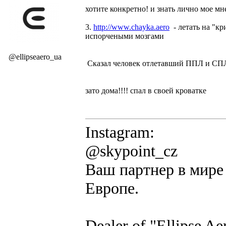
хотите конкретно! и знать лично мое мн
3.
http://www.chayka.aero
- летать на "к
испорчеными мозгами
@ellipseaero_ua
Сказал человек отлетавший ППЛ и СПЛ
зато дома!!!! спал в своей кроватке
Instagram:
@skypoint_cz
Ваш партнер в мире 
Европе.
Dealer of "Ellipse A