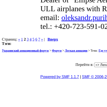
ULL airplanes with R
email:
oleksandr.puri
tel.: +420-723-591-0
Страниц:
«
1
2
3
4
5
6
7
»
|
Вверх
Тэги:
Украинский авиационный форум
>
Форум
>
Легкая авиация
> Тема:
Где у
Перейти в:
Powered by SMF 1.1.7
|
SMF © 2006-2