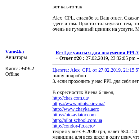
вот как-то так
Alex_CPL, спасибо за Ваш ответ. Скажит
здесь и там. Просто столкнулся с тем,
очень не гуманный ценник на услуги. 
Vane4ka
Re: Где учиться для получения PPL?
Авиаторы
«
Ответ #20 :
27.02.2019, 23:32:05 pm »
Karma: +49/-2
Цитата: Alex_CPL от 27.02.2019, 21:15:
Offline
пишу подробно
3. если проходить у нас PPL для себя ле
В окресностях Киева 6 школ,
http://chas.com.ua/
https://www.pilots.kiev.ua/
http://www.chayka.aero
https://utc-aviator.com
http://pilot-school.com.ua
http://condor-fto.aero/
теория у всех +-2000 грн, налет $80-150 
медицина для всех школ в одну цену, ч