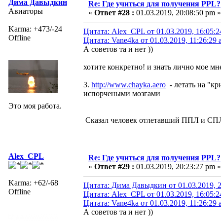
Дима Давыдкин
Re: Где учиться для получения PPL?
Авиаторы
«
Ответ #28 :
01.03.2019, 20:08:50 pm »
Karma: +473/-24
Цитата: Alex_CPL от 01.03.2019, 16:05:
Offline
Цитата: Vane4ka от 01.03.2019, 11:26:29
А советов та и нет ))
хотите конкретно! и знать лично мое мн
3.
http://www.chayka.aero
- летать на "к
испорчеными мозгами
Это моя работа.
Сказал человек отлетавший ППЛ и СПЛ
Alex_CPL
Re: Где учиться для получения PPL?
«
Ответ #29 :
01.03.2019, 20:23:27 pm »
Karma: +62/-68
Цитата: Дима Давыдкин от 01.03.2019, 2
Offline
Цитата: Alex_CPL от 01.03.2019, 16:05:
Цитата: Vane4ka от 01.03.2019, 11:26:29
А советов та и нет ))