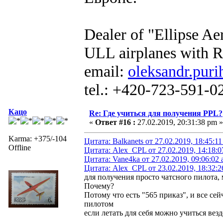
Dealer of "Ellipse A
ULL airplanes with R
email:
oleksandr.puri
tel.: +420-723-591-0
Кацо
Re: Где учиться для получения PPL?
«
Ответ #16 :
27.02.2019, 20:31:38 pm »
Karma: +375/-104
Цитата: Balkanets от 27.02.2019, 18:45:1
Offline
Цитата: Alex_CPL от 27.02.2019, 14:18:
Цитата: Vane4ka от 27.02.2019, 09:06:02
Цитата: Alex_CPL от 23.02.2019, 18:32:
для получения просто чатсного пилота, 
Почему?
Потому что есть "565 приказ", и все се
пилотом
если летать для себя можно учиться везд