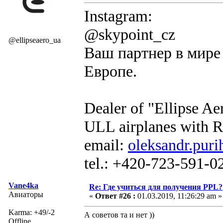
Instagram:
@skypoint_cz
@ellipseaero_ua
Ваш партнер в мире 
Европе.
Dealer of "Ellipse A
ULL airplanes with R
email:
oleksandr.puri
tel.: +420-723-591-0
Vane4ka
Re: Где учиться для получения PPL?
Авиаторы
«
Ответ #26 :
01.03.2019, 11:26:29 am »
Karma: +49/-2
А советов та и нет ))
Offline