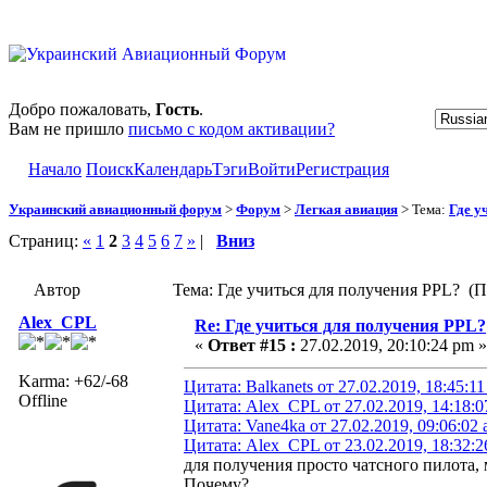
Добро пожаловать,
Гость
.
Вам не пришло
письмо с кодом активации?
Начало
Поиск
Календарь
Тэги
Войти
Регистрация
Украинский авиационный форум
>
Форум
>
Легкая авиация
> Тема:
Где у
Страниц:
«
1
2
3
4
5
6
7
»
|
Вниз
Автор
Тема: Где учиться для получения PPL? (П
Alex_CPL
Re: Где учиться для получения PPL?
«
Ответ #15 :
27.02.2019, 20:10:24 pm »
Karma: +62/-68
Цитата: Balkanets от 27.02.2019, 18:45:1
Offline
Цитата: Alex_CPL от 27.02.2019, 14:18:
Цитата: Vane4ka от 27.02.2019, 09:06:02
Цитата: Alex_CPL от 23.02.2019, 18:32:
для получения просто чатсного пилота, 
Почему?