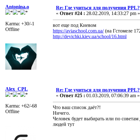
Antonina.o
Re: Где учиться для получения PPL?
«
Ответ #24 :
28.02.2019, 14:33:27 pm »
Karma: +30/-1
вот еще под Киевом
Offline
https://aviaschool.com.ua/
(на Гстомеле 17
http://devichki.kiev.ua/school/16.html
Alex_CPL
Re: Где учиться для получения PPL?
«
Ответ #25 :
01.03.2019, 07:06:39 am »
Karma: +62/-68
Что ваш список даёт?!
Offline
Ничего.
Человек будет выбирать или по советам
людей тут