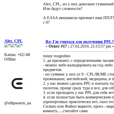
Alex_CPL, но у них довольно гуманный 
Или будут сложности?
А EASA авиашкола признает наш ППЛ? 
с 0?
Alex_CPL
Re: Где учиться для получения PPL?
«
Ответ #17 :
27.02.2019, 21:15:57 pm »
Karma: +62/-68
пишу подробно
Offline
1. да признают, с определенными часам
- можно либо валидировать на год либо 
предметов.
- по суммам: у них от 0 - CPL/IR/ME ст
проживание, английский, медицина, и 
2. у нас можно сделать PPL и поехать т
пилотом, проще сразу туда и все, для се
3. если проходить у нас PPL для себя ле
4. если полностью быть коммерческим пи
аэропортовых практически нет, скил тес
@ellipseaero_ua
Сильпо или Файно маркете, проез - мар
комнату......считайте сами