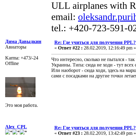
ULL airplanes with R
email:
oleksandr.puri
tel.: +420-723-591-0
Дима Давыдкин
Re: Где учиться для получения PPL?
Авиаторы
«
Ответ #22 :
28.02.2019, 12:16:49 pm »
Karma: +473/-24
Что интересно, сколько не пытался - та
Offline
Украины. Типа: сюда не ходи - тут всех
Или наоборот - сюда ходи, здесь на мар
сами с посадками на другие точки летае
Это моя работа.
Alex_CPL
Re: Где учиться для получения PPL?
«
Ответ #23 :
28.02.2019, 13:42:49 pm »