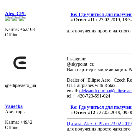
Alex_CPL
Re: Где учиться для получе
«
Ответ #11 :
23.02.2019, 18:3
Karma: +62/-68
для получения просто чатсного 
Offline
Instagram:
@skypoint_cz
Ваш партнер в мире авиации. Р
Dealer of "Ellipse Aero" Czech Re
@ellipseaero_ua
ULL airplanes with Rotax.
email:
oleksandr.puriha@ellipse.ae
tel.: +420-723-591-024
Vane4ka
Re: Где учиться для получе
Авиаторы
«
Ответ #12 :
27.02.2019, 09:0
Karma: +49/-2
Цитата: Alex_CPL от 23.02.2019
Offline
для получения просто чатсного 