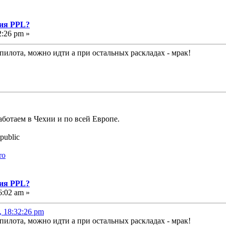
ния PPL?
2:26 pm »
пилота, можно идти а при остальных раскладах - мрак!
аботаем в Чехии и по всей Европе.
public
ro
ния PPL?
6:02 am »
, 18:32:26 pm
пилота, можно идти а при остальных раскладах - мрак!