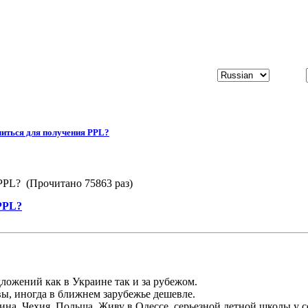
читься для получения PPL?
 PPL? (Прочитано 75863 раз)
PPL?
ложений как в Украине так и за рубежом.
ы, иногда в ближнем зарубежье дешевле.
на, Чехия, Польша. Живу в Одессе, серьезной летной школы у себ