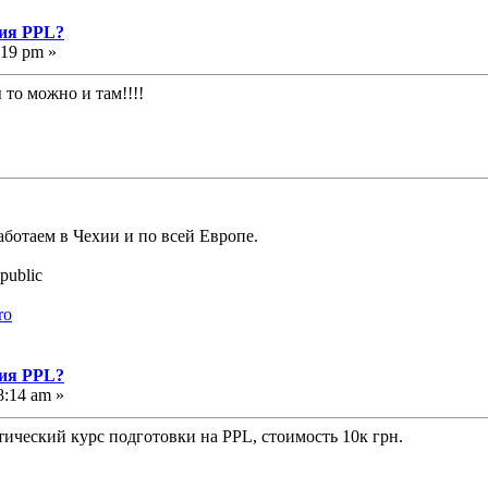
ния PPL?
:19 pm »
 то можно и там!!!!
аботаем в Чехии и по всей Европе.
public
ro
ния PPL?
8:14 am »
тический курс подготовки на PPL, стоимость 10к грн.