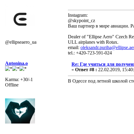
Instagram:
@skypoint_cz
Ваш партнер в мире авиации. Р
Dealer of "Ellipse Aero" Czech Re
@ellipseaero_ua
ULL airplanes with Rotax.
email:
oleksandr.puriha@ellipse.ae
tel.: +420-723-591-024
Antonina.o
Re: Где учиться для получе
«
Ответ #8 :
22.02.2019, 15:40
Karma: +30/-1
В Одессе под летной школой ст
Offline