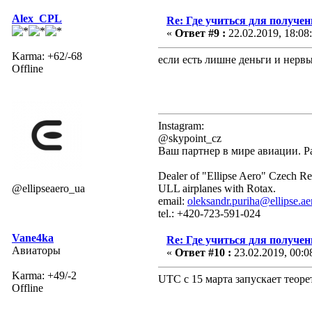
Alex_CPL
Re: Где учиться для получе
«
Ответ #9 :
22.02.2019, 18:08
Karma: +62/-68
если есть лишне деньги и нервы
Offline
Instagram:
@skypoint_cz
Ваш партнер в мире авиации. Р
Dealer of "Ellipse Aero" Czech Re
@ellipseaero_ua
ULL airplanes with Rotax.
email:
oleksandr.puriha@ellipse.ae
tel.: +420-723-591-024
Vane4ka
Re: Где учиться для получе
Авиаторы
«
Ответ #10 :
23.02.2019, 00:0
Karma: +49/-2
UTC с 15 марта запускает теоре
Offline