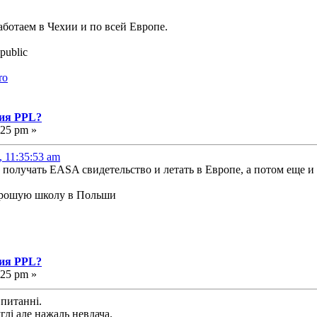
аботаем в Чехии и по всей Европе.
public
ro
ния PPL?
:25 pm »
 11:35:53 am
 получать EASA свидетельство и летать в Европе, а потом еще и
хорошую школу в Польши
.
ния PPL?
:25 pm »
 питанні.
глі але нажаль невдача.