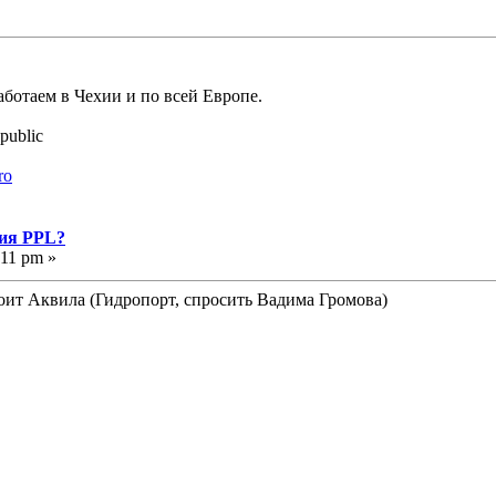
аботаем в Чехии и по всей Европе.
public
ro
ния PPL?
:11 pm »
оит Аквила (Гидропорт, спросить Вадима Громова)