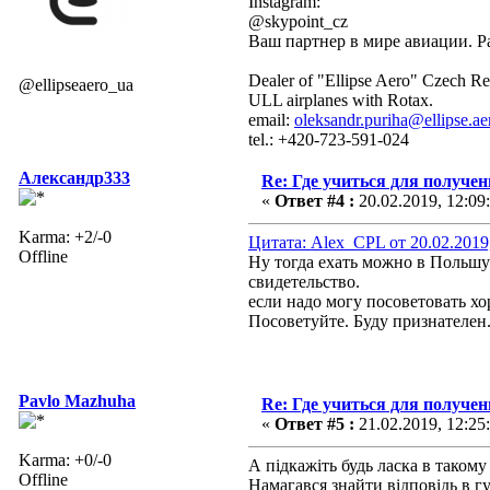
Instagram:
@skypoint_cz
Ваш партнер в мире авиации. Р
Dealer of "Ellipse Aero" Czech Re
@ellipseaero_ua
ULL airplanes with Rotax.
email:
oleksandr.puriha@ellipse.ae
tel.: +420-723-591-024
Александр333
Re: Где учиться для получе
«
Ответ #4 :
20.02.2019, 12:09
Karma: +2/-0
Цитата: Alex_CPL от 20.02.2019,
Offline
Ну тогда ехать можно в Польшу
свидетельство.
если надо могу посоветовать 
Посоветуйте. Буду признателен
Pavlo Mazhuha
Re: Где учиться для получе
«
Ответ #5 :
21.02.2019, 12:25
Karma: +0/-0
А підкажіть будь ласка в такому
Offline
Намагався знайти відповідь в гу