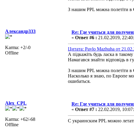
З нашим PPL можна полетіти в 
Александр333
Re: Где учиться для получе
«
Ответ #6 :
21.02.2019, 22:40
Karma: +2/-0
Цитата: Pavlo Mazhuha от 21.02.
Offline
А підкажіть будь ласка в такому
Намагався знайти відповідь в гу
З нашим PPL можна полетіти в 
Насколько я знаю, по Европе м
ошибаться.
Alex_CPL
Re: Где учиться для получе
«
Ответ #7 :
22.02.2019, 10:07
Karma: +62/-68
С украинским PPL можно летать
Offline