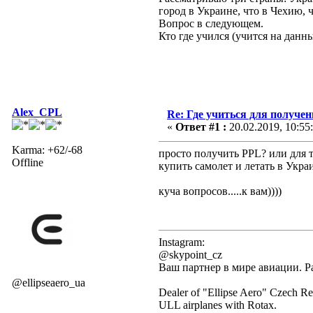
город в Украине, что в Чехию, 
Вопрос в следующем.
Кто где учился (учится на данн
Alex_CPL
Re: Где учиться для получе
«
Ответ #1 :
20.02.2019, 10:55
Karma: +62/-68
просто получить PPL? или для 
Offline
купить самолет и летать в Укра
куча вопросов.....к вам))))
Instagram:
@skypoint_cz
Ваш партнер в мире авиации. Р
@ellipseaero_ua
Dealer of "Ellipse Aero" Czech Re
ULL airplanes with Rotax.