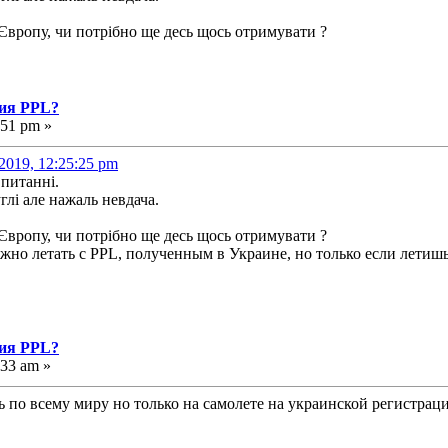
Європу, чи потрібно ще десь щось отримувати ?
ния PPL?
:51 pm »
2019, 12:25:25 pm
 питанні.
глі але нажаль невдача.
Європу, чи потрібно ще десь щось отримувати ?
ожно летать с PPL, полученным в Украине, но только если летиш
ния PPL?
:33 am »
 по всему миру но только на самолете на украинской регистрац