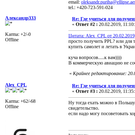
email:
oleksandr.puriha@ellipse.ae
tel.: +420-723-591-024
Александр333
Re: Где учиться для получе
«
Ответ #2 :
20.02.2019, 11:10
Karma: +2/-0
Цитата: Alex_CPL от 20.02.2019
Offline
просто получить PPL? или для 
купить самолет и летать в Укра
куча вопросов.....к вам))))
В коммерческую авиацию не соб
«
Крайнее редактирование: 20.
Alex_CPL
Re: Где учиться для получе
«
Ответ #3 :
20.02.2019, 11:35
Karma: +62/-68
Ну тогда ехать можно в Польшу
Offline
свидетельство.
если надо могу посоветовать 