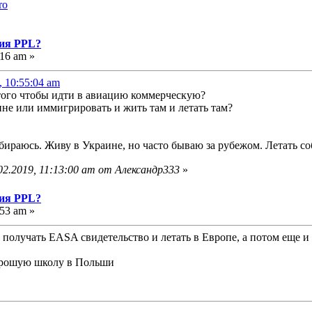
ro
ния PPL?
:16 am »
, 10:55:04 am
того чтобы идти в авиацию коммерческую?
ине или иммигрировать и жить там и летать там?
ираюсь. Живу в Украине, но часто бываю за рубежом. Летать с
02.2019, 11:13:00 am от Александр333
»
ния PPL?
:53 am »
 получать EASA свидетельство и летать в Европе, а потом еще и
хорошую школу в Польши