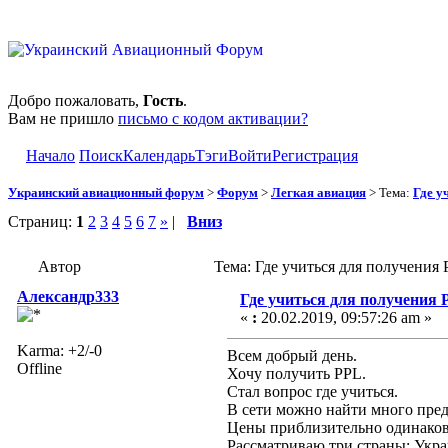
Добро пожаловать,
Гость
.
Вам не пришло
письмо с кодом активации?
Начало
Поиск
Календарь
Тэги
Войти
Регистрация
Украинский авиационный форум
>
Форум
>
Легкая авиация
> Тема:
Где у
Страниц:
1
2
3
4
5
6
7
»
|
Вниз
Автор
Тема: Где учиться для получения
Александр333
Где учиться для получения 
«
:
20.02.2019, 09:57:26 am »
Karma: +2/-0
Всем добрый день.
Offline
Хочу получить PPL.
Стал вопрос где учиться.
В сети можно найти много пред
Цены приблизительно одинаков
Рассматриваю три страны: Украи