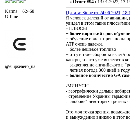
«
Ответ #94 :
13.01.2022, 13:1
Karma: +62/-68
Цитата: Stone от 24.06.2021, 18:
Offline
Я человек далекий от авиации,
увидел в этом такие плюсы/мин
+ПЛЮСЫ
+
более короткий срок обучени
+ обучение ориентировано на пр
ATP очень далеко).
+ более дешевое топливо
+ отсутствие сборов за взлет/п
кантри, то это уже вылетит в к
+ закрепление английского в "р
@ellipseaero_ua
+ летная погода 360 дней в год
+
большое количество GA сам
-МИНУСЫ
- географически дальше добират
- стремление Украины гармониз
- "любовь" некоторых третьих 
Это моя точка зрения, возможно
и вынужденно вникаю в этот во