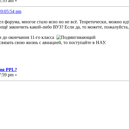
2:55 am »
20:05:54 pm
л форума, многое стало ясно но не всё. Теоретически, можно ид
ещё закончить какой-либо ВУЗ? Если да, то можете, пожалуйста, 
и до окончания 11-го класса
вязать свою жизнь с авиацией, то поступайте в НАУ.
ния PPL?
7:59 pm »