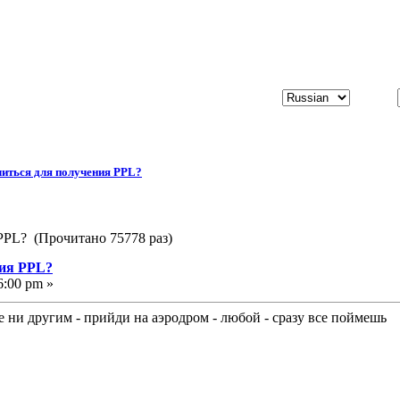
читься для получения PPL?
 PPL? (Прочитано 75778 раз)
ния PPL?
6:00 pm »
бе ни другим - прийди на аэродром - любой - сразу все поймешь