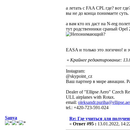
а летать с FAA CPL где? вот где
вы не до конца понимаете суть.
а вам кто их даст на N-reg пол
тут родственники сраный Opel 20
?
EASA и только это логично! и э
«
Крайнее редактирование: 13.
Instagram:
@skypoint_cz
Ваш партнер в мире авиации. Р
Dealer of "Ellipse Aero" Czech Re
ULL airplanes with Rotax.
email:
oleksandr.puriha@ellipse.ae
tel.: +420-723-591-024
Sanya
Re: Где учиться для получе
«
Ответ #95 :
13.01.2022, 14:2