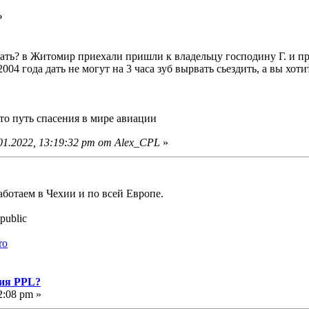
?
етать? в Житомир приехали пришли к владельцу господину Г. и про
04 года дать не могут на 3 часа зуб вырвать сьездить, а вы хотит
то путь спасения в мире авиации
01.2022, 13:19:32 pm от Alex_CPL
»
аботаем в Чехии и по всей Европе.
public
ro
ния PPL?
2:08 pm »