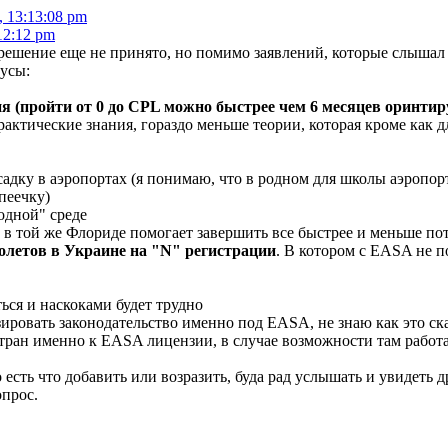
, 13:13:08 pm
12:12 pm
 решение еще не принято, но помимо заявлений, которые слышал 
усы:
я (пройти от 0 до CPL можно быстрее чем 6 месяцев оринтиру
актические знания, гораздо меньше теории, которая кроме как д
осадку в аэропортах (я понимаю, что в родном для школы аэропорт
опеечку)
одной" среде
у в той же Флориде помогает завершить все быстрее и меньше по
олетов в Украине на "N" регистрации
. В котором с EASA не п
ься и наскоками будет трудно
ировать законодательство именно под EASA, не знаю как это ска
стран именно к EASA лицензии, в случае возможности там работ
 есть что добавить или возразить, буда рад услышать и увидеть д
прос.