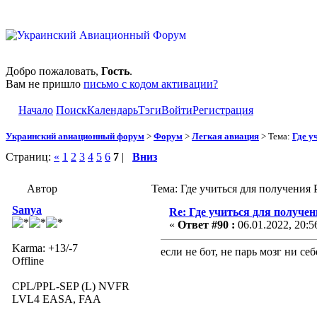
Добро пожаловать,
Гость
.
Вам не пришло
письмо с кодом активации?
Начало
Поиск
Календарь
Тэги
Войти
Регистрация
Украинский авиационный форум
>
Форум
>
Легкая авиация
> Тема:
Где у
Страниц:
«
1
2
3
4
5
6
7
|
Вниз
Автор
Тема: Где учиться для получения
Sanya
Re: Где учиться для получе
«
Ответ #90 :
06.01.2022, 20:5
Karma: +13/-7
если не бот, не парь мозг ни се
Offline
CPL/PPL-SEP (L) NVFR
LVL4 EASA, FAA