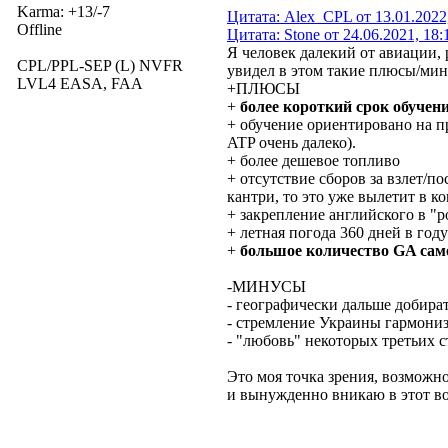
Karma: +13/-7
Цитата: Alex_CPL от 13.01.2022
Offline
Цитата: Stone от 24.06.2021, 18:
Я человек далекий от авиации,
CPL/PPL-SEP (L) NVFR
увидел в этом такие плюсы/мин
LVL4 EASA, FAA
+ПЛЮСЫ
+
более короткий срок обучени
+ обучение ориентировано на пр
ATP очень далеко).
+ более дешевое топливо
+ отсутствие сборов за взлет/п
кантри, то это уже вылетит в к
+ закрепление английского в "р
+ летная погода 360 дней в год
+
большое количество GA сам
-МИНУСЫ
- географически дальше добират
- стремление Украины гармониз
- "любовь" некоторых третьих 
Это моя точка зрения, возможно
и вынужденно вникаю в этот во