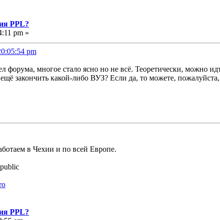
ния PPL?
4:11 pm »
20:05:54 pm
л форума, многое стало ясно но не всё. Теоретически, можно ид
ещё закончить какой-либо ВУЗ? Если да, то можете, пожалуйста, 
аботаем в Чехии и по всей Европе.
public
ro
ния PPL?