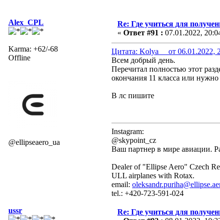
Alex_CPL
Re: Где учиться для получе
«
Ответ #91 :
07.01.2022, 20:0
Karma: +62/-68
Цитата: Kolya__ от 06.01.2022, 
Offline
Всем добрый день.
Перечитал полностью этот разде
окончания 11 класса или нужно 
В лс пишите
Instagram:
@skypoint_cz
@ellipseaero_ua
Ваш партнер в мире авиации. Р
Dealer of "Ellipse Aero" Czech Re
ULL airplanes with Rotax.
email:
oleksandr.puriha@ellipse.ae
tel.: +420-723-591-024
ussr
Re: Где учиться для получе