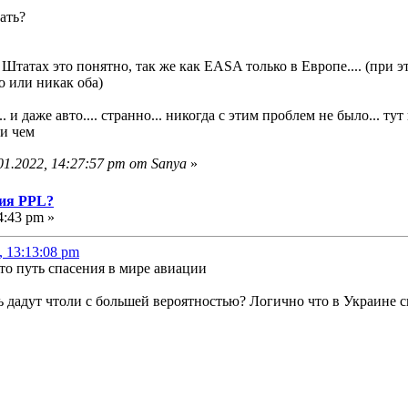
тать?
Штатах это понятно, так же как EASA только в Европе.... (при 
о или никак оба)
. и даже авто.... странно... никогда с этим проблем не было... ту
ри чем
1.2022, 14:27:57 pm от Sanya
»
ния PPL?
4:43 pm »
, 13:13:08 pm
то путь спасения в мире авиации
 дадут чтоли с большей вероятностью? Логично что в Украине ск