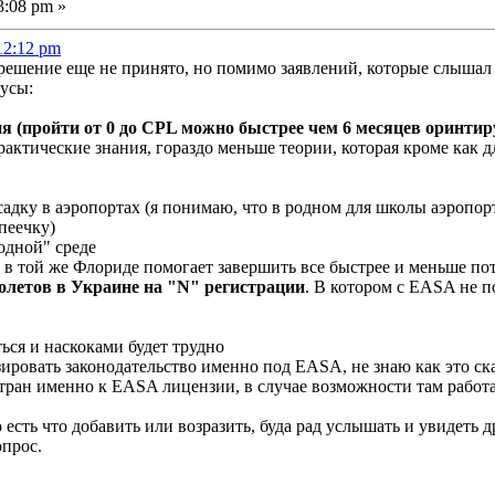
3:08 pm »
12:12 pm
 решение еще не принято, но помимо заявлений, которые слышал 
усы:
я (пройти от 0 до CPL можно быстрее чем 6 месяцев оринтиру
актические знания, гораздо меньше теории, которая кроме как д
осадку в аэропортах (я понимаю, что в родном для школы аэропорт
опеечку)
одной" среде
у в той же Флориде помогает завершить все быстрее и меньше по
олетов в Украине на "N" регистрации
. В котором с EASA не п
ься и наскоками будет трудно
ировать законодательство именно под EASA, не знаю как это ска
стран именно к EASA лицензии, в случае возможности там работ
 есть что добавить или возразить, буда рад услышать и увидеть д
прос.