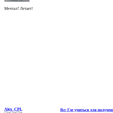
Мечтал? Летает!
Alex_CPL
Re: Где учиться для получе