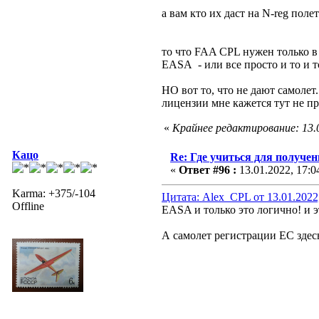
а вам кто их даст на N-reg поле
то что FAA CPL нужен только в 
EASA - или все просто и то и т
НО вот то, что не дают самолет..
лицензии мне кажется тут не п
«
Крайнее редактирование: 13.0
Кацо
Re: Где учиться для получе
«
Ответ #96 :
13.01.2022, 17:0
Karma: +375/-104
Цитата: Alex_CPL от 13.01.2022
Offline
EASA и только это логично! и э
А самолет регистрации ЕС здесь