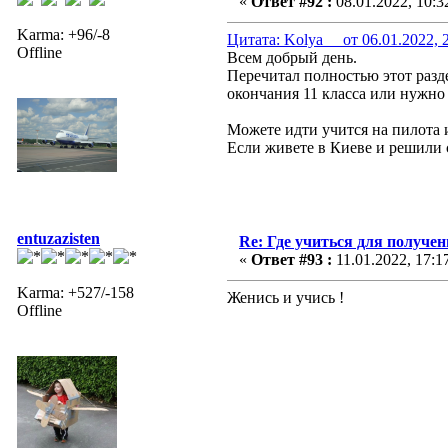
«
Ответ #92 :
08.01.2022, 10:3
Karma: +96/-8
Цитата: Kolya__ от 06.01.2022, 
Offline
Всем добрый день.
Перечитал полностью этот разде
окончания 11 класса или нужно 
Можете идти учится на пилота 
Если живете в Киеве и решили с
entuzazisten
Re: Где учиться для получе
«
Ответ #93 :
11.01.2022, 17:1
Karma: +527/-158
Женись и учись !
Offline