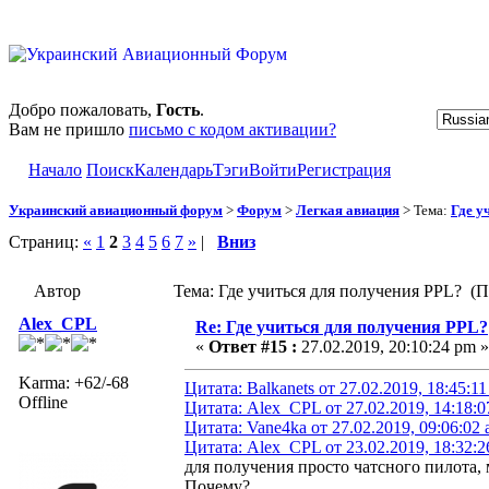
Добро пожаловать,
Гость
.
Вам не пришло
письмо с кодом активации?
Начало
Поиск
Календарь
Тэги
Войти
Регистрация
Украинский авиационный форум
>
Форум
>
Легкая авиация
> Тема:
Где у
Страниц:
«
1
2
3
4
5
6
7
»
|
Вниз
Автор
Тема: Где учиться для получения PPL? (П
Alex_CPL
Re: Где учиться для получения PPL?
«
Ответ #15 :
27.02.2019, 20:10:24 pm »
Karma: +62/-68
Цитата: Balkanets от 27.02.2019, 18:45:1
Offline
Цитата: Alex_CPL от 27.02.2019, 14:18:
Цитата: Vane4ka от 27.02.2019, 09:06:02
Цитата: Alex_CPL от 23.02.2019, 18:32:
для получения просто чатсного пилота, 
Почему?