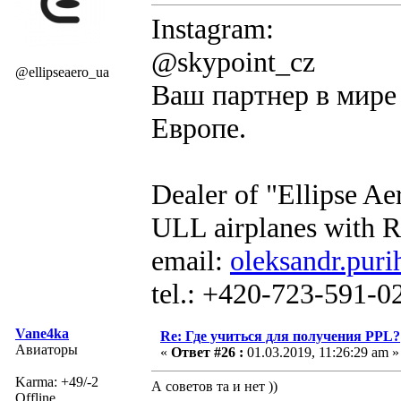
Instagram:
@skypoint_cz
@ellipseaero_ua
Ваш партнер в мире 
Европе.
Dealer of "Ellipse A
ULL airplanes with R
email:
oleksandr.puri
tel.: +420-723-591-0
Vane4ka
Re: Где учиться для получения PPL?
Авиаторы
«
Ответ #26 :
01.03.2019, 11:26:29 am »
Karma: +49/-2
А советов та и нет ))
Offline