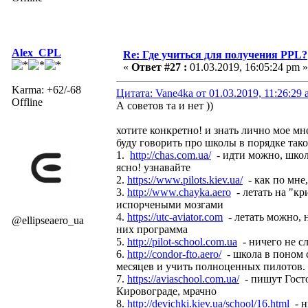
Alex_CPL
Re: Где учиться для получения PPL?
«
Ответ #27 :
01.03.2019, 16:05:24 pm »
Karma: +62/-68
Цитата: Vane4ka от 01.03.2019, 11:26:29
Offline
А советов та и нет ))
хотите конкретно! и знать лично мое мн
буду говорить про школы в порядке тако
1.
http://chas.com.ua/
- идти можно, школа
ясно! узнавайте
2.
https://www.pilots.kiev.ua/
- как по мне
3.
http://www.chayka.aero
- летать на "к
испорчеными мозгами
4.
https://utc-aviator.com
- летать можно, 
@ellipseaero_ua
них программа
5.
http://pilot-school.com.ua
- ничего не сл
6.
http://condor-fto.aero/
- школа в поном с
месяцев и учить полноценных пилотов.
7.
https://aviaschool.com.ua/
- пишут Гостом
Кировограде, мрачно
8.
http://devichki.kiev.ua/school/16.html
- н