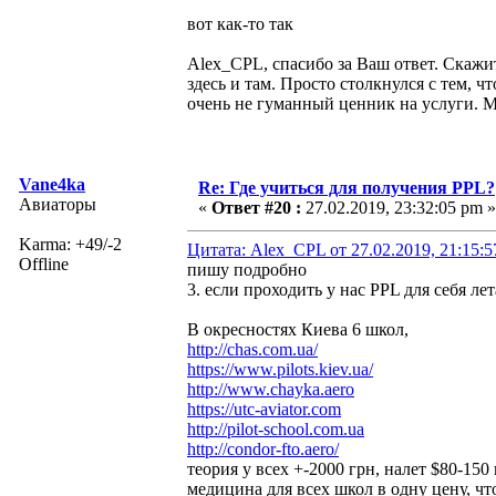
вот как-то так
Alex_CPL, спасибо за Ваш ответ. Скажит
здесь и там. Просто столкнулся с тем,
очень не гуманный ценник на услуги. 
Vane4ka
Re: Где учиться для получения PPL?
Авиаторы
«
Ответ #20 :
27.02.2019, 23:32:05 pm »
Karma: +49/-2
Цитата: Alex_CPL от 27.02.2019, 21:15:
Offline
пишу подробно
3. если проходить у нас PPL для себя ле
В окресностях Киева 6 школ,
http://chas.com.ua/
https://www.pilots.kiev.ua/
http://www.chayka.aero
https://utc-aviator.com
http://pilot-school.com.ua
http://condor-fto.aero/
теория у всех +-2000 грн, налет $80-150 
медицина для всех школ в одну цену, ч