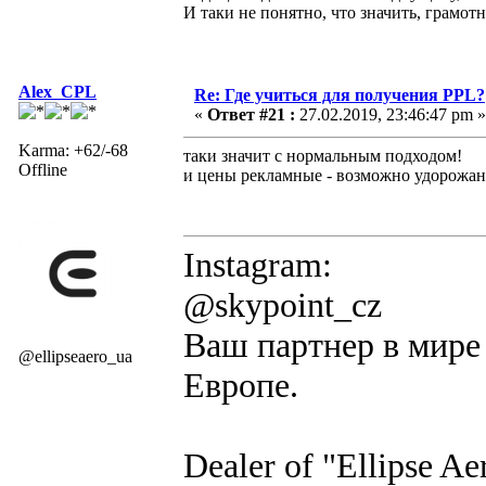
И таки не понятно, что значить, грамот
Alex_CPL
Re: Где учиться для получения PPL?
«
Ответ #21 :
27.02.2019, 23:46:47 pm »
Karma: +62/-68
таки значит с нормальным подходом!
Offline
и цены рекламные - возможно удорожани
Instagram:
@skypoint_cz
Ваш партнер в мире 
@ellipseaero_ua
Европе.
Dealer of "Ellipse A