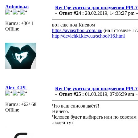
Antonina.o
Re: Где учиться для получения PPL?
«
Ответ #24 :
28.02.2019, 14:33:27 pm »
Karma: +30/-1
вот еще под Киевом
Offline
https://aviaschool.com.ua/
(на Гстомеле 17
http://devichki.kiev.ua/school/16.html
Alex_CPL
Re: Где учиться для получения PPL?
«
Ответ #25 :
01.03.2019, 07:06:39 am »
Karma: +62/-68
Что ваш список даёт?!
Offline
Ничего.
Человек будет выбирать или по советам
людей тут