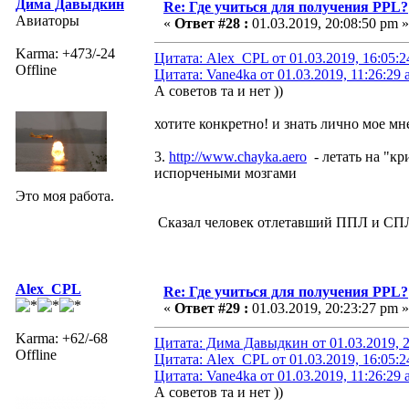
Дима Давыдкин
Re: Где учиться для получения PPL?
Авиаторы
«
Ответ #28 :
01.03.2019, 20:08:50 pm »
Karma: +473/-24
Цитата: Alex_CPL от 01.03.2019, 16:05:
Offline
Цитата: Vane4ka от 01.03.2019, 11:26:29
А советов та и нет ))
хотите конкретно! и знать лично мое мн
3.
http://www.chayka.aero
- летать на "к
испорчеными мозгами
Это моя работа.
Сказал человек отлетавший ППЛ и СПЛ
Alex_CPL
Re: Где учиться для получения PPL?
«
Ответ #29 :
01.03.2019, 20:23:27 pm »
Karma: +62/-68
Цитата: Дима Давыдкин от 01.03.2019, 2
Offline
Цитата: Alex_CPL от 01.03.2019, 16:05:
Цитата: Vane4ka от 01.03.2019, 11:26:29
А советов та и нет ))