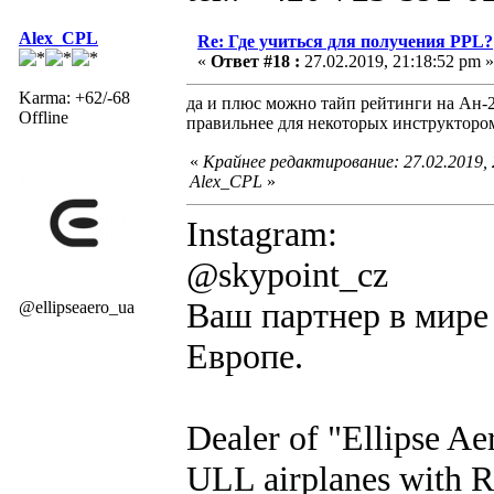
Alex_CPL
Re: Где учиться для получения PPL?
«
Ответ #18 :
27.02.2019, 21:18:52 pm »
Karma: +62/-68
да и плюс можно тайп рейтинги на Ан-2
Offline
правильнее для некоторых инструктором,
«
Крайнее редактирование: 27.02.2019,
Alex_CPL
»
Instagram:
@skypoint_cz
Ваш партнер в мире 
@ellipseaero_ua
Европе.
Dealer of "Ellipse A
ULL airplanes with R