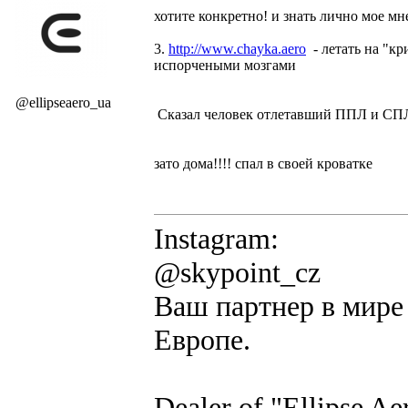
хотите конкретно! и знать лично мое мн
3.
http://www.chayka.aero
- летать на "к
испорчеными мозгами
@ellipseaero_ua
Сказал человек отлетавший ППЛ и СПЛ
зато дома!!!! спал в своей кроватке
Instagram:
@skypoint_cz
Ваш партнер в мире 
Европе.
Dealer of "Ellipse A