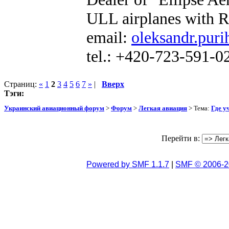
ULL airplanes with R
email:
oleksandr.puri
tel.: +420-723-591-0
Страниц:
«
1
2
3
4
5
6
7
»
|
Вверх
Тэги:
Украинский авиационный форум
>
Форум
>
Легкая авиация
> Тема:
Где у
Перейти в:
Powered by SMF 1.1.7
|
SMF © 2006-2