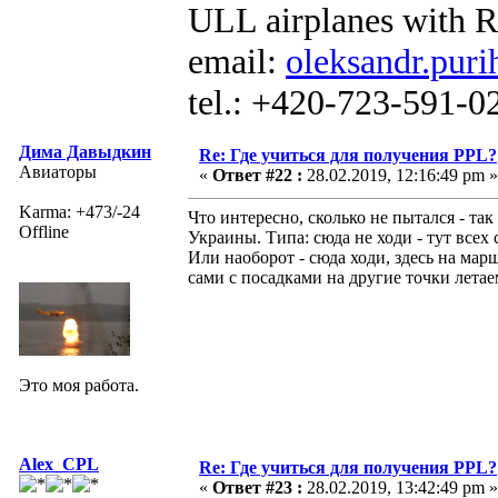
ULL airplanes with R
email:
oleksandr.puri
tel.: +420-723-591-0
Дима Давыдкин
Re: Где учиться для получения PPL?
Авиаторы
«
Ответ #22 :
28.02.2019, 12:16:49 pm »
Karma: +473/-24
Что интересно, сколько не пытался - та
Offline
Украины. Типа: сюда не ходи - тут всех
Или наоборот - сюда ходи, здесь на мар
сами с посадками на другие точки летае
Это моя работа.
Alex_CPL
Re: Где учиться для получения PPL?
«
Ответ #23 :
28.02.2019, 13:42:49 pm »