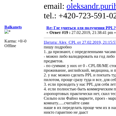
email:
oleksandr.puri
tel.: +420-723-591-0
Balkanets
Re: Где учиться для получения PPL?
«
Ответ #19 :
27.02.2019, 21:38:41 pm »
Karma: +0/-0
Цитата: Alex_CPL от 27.02.2019, 21:15:
Offline
пишу подробно
1. да признают, с определенными часам
- можно либо валидировать на год либо 
предметов.
- по суммам: у них от 0 - CPL/IR/ME ст
проживание, английский, медицина, и 
2. у нас можно сделать PPL и поехать т
пилотом, проще сразу туда и все, для се
3. если проходить у нас PPL для себя ле
4. если полностью быть коммерческим пи
аэропортовых практически нет, скил тес
Сильпо или Файно маркете, проез - мар
комнату......считайте сами
наше в их переделать проще чем их в на
никто гарантию не дааст