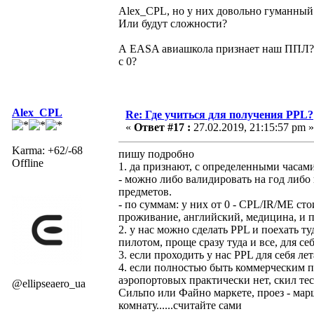
Alex_CPL, но у них довольно гуманный 
Или будут сложности?
А EASA авиашкола признает наш ППЛ? 
с 0?
Alex_CPL
Re: Где учиться для получения PPL?
«
Ответ #17 :
27.02.2019, 21:15:57 pm »
Karma: +62/-68
пишу подробно
Offline
1. да признают, с определенными часам
- можно либо валидировать на год либо 
предметов.
- по суммам: у них от 0 - CPL/IR/ME ст
проживание, английский, медицина, и 
2. у нас можно сделать PPL и поехать т
пилотом, проще сразу туда и все, для се
3. если проходить у нас PPL для себя ле
4. если полностью быть коммерческим пи
аэропортовых практически нет, скил тес
@ellipseaero_ua
Сильпо или Файно маркете, проез - мар
комнату......считайте сами