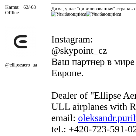
Karma: +62/-68
Дима, у нас "цивилизованная" страна - 
Offline
Instagram:
@skypoint_cz
Ваш партнер в мире 
@ellipseaero_ua
Европе.
Dealer of "Ellipse A
ULL airplanes with R
email:
oleksandr.puri
tel.: +420-723-591-0