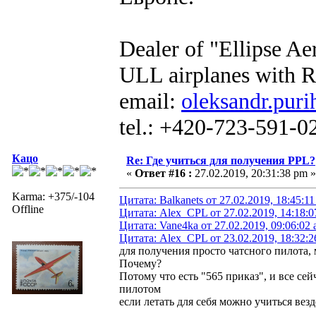
Dealer of "Ellipse A
ULL airplanes with R
email:
oleksandr.puri
tel.: +420-723-591-0
Кацо
Re: Где учиться для получения PPL?
«
Ответ #16 :
27.02.2019, 20:31:38 pm »
Karma: +375/-104
Цитата: Balkanets от 27.02.2019, 18:45:1
Offline
Цитата: Alex_CPL от 27.02.2019, 14:18:
Цитата: Vane4ka от 27.02.2019, 09:06:02
Цитата: Alex_CPL от 23.02.2019, 18:32:
для получения просто чатсного пилота, 
Почему?
Потому что есть "565 приказ", и все се
пилотом
если летать для себя можно учиться везд