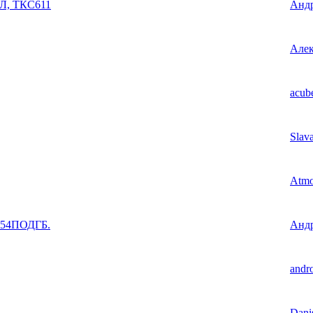
Л, ТКС611
Анд
Але
acub
Slav
Atm
Е54ПОДГБ.
Анд
andr
Dani