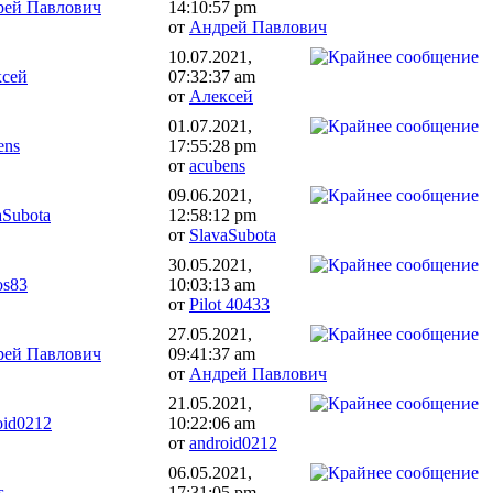
рей Павлович
14:10:57 pm
от
Андрей Павлович
10.07.2021,
ксей
07:32:37 am
от
Алексей
01.07.2021,
ens
17:55:28 pm
от
acubens
09.06.2021,
aSubota
12:58:12 pm
от
SlavaSubota
30.05.2021,
os83
10:03:13 am
от
Pilot 40433
27.05.2021,
рей Павлович
09:41:37 am
от
Андрей Павлович
21.05.2021,
oid0212
10:22:06 am
от
android0212
06.05.2021,
s
17:31:05 pm