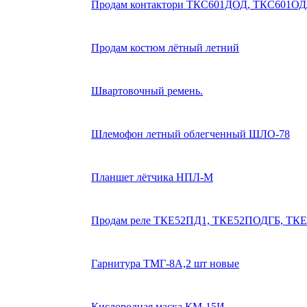
Продам контактори ТКС601ДОД, ТКС601ОД
Продам костюм лётный летний
Швартовочный ремень.
Шлемофон летный облегченный ШЛО-78
Планшет лётчика НПЛ-М
Продам реле ТКЕ52ПД1, ТКЕ52ПОДГБ, ТК
Гарнитура ТМГ-8А,2 шт новые
Кислородная маска КМ-15И