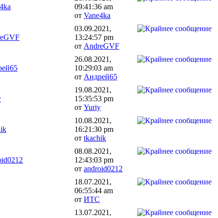
4ka
09:41:36 am
от
Vane4ka
03.09.2021,
reGVF
13:24:57 pm
от
AndreGVF
26.08.2021,
рей65
10:29:03 am
от
Андрей65
19.08.2021,
y
15:35:53 pm
от
Yuriy
10.08.2021,
ik
16:21:30 pm
от
tkachik
08.08.2021,
oid0212
12:43:03 pm
от
android0212
18.07.2021,
06:55:44 am
от
ИТС
13.07.2021,