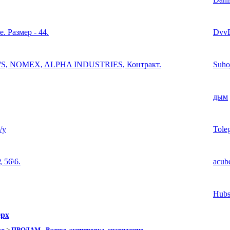
 Размер - 44.
Dvv
R'S, NOMEX, ALPHA INDUSTRIES, Контракт.
Suho
дым
/у
Tole
 56\6.
acub
Hubs
ерх
же
>
ПРОДАМ - Разное, экипировка, снаряжение