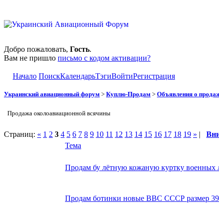
Добро пожаловать,
Гость
.
Вам не пришло
письмо с кодом активации?
Начало
Поиск
Календарь
Тэги
Войти
Регистрация
Украинский авиационный форум
>
Куплю-Продам
>
Объявления о прода
Продажа околоавиационной всячины
Страниц:
«
1
2
3
4
5
6
7
8
9
10
11
12
13
14
15
16
17
18
19
»
|
Вн
Тема
Продам бу лётную кожаную куртку военных
Продам ботинки новые ВВС СССР размер 39 