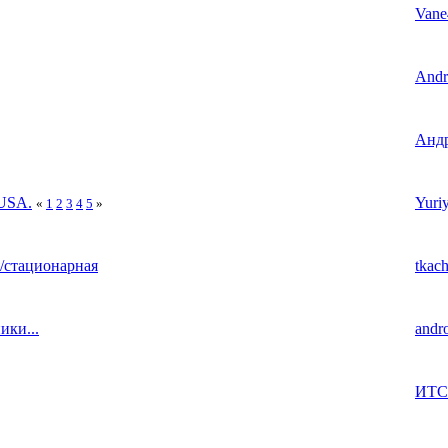
Vane
And
Анд
USA.
Yuri
«
1
2
3
4
5
»
/стационарная
tkach
ики...
andr
ИТС