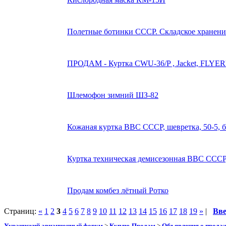
Полетные ботинки СССР. Складское хранение.
ПРОДАМ - Куртка CWU-36/P , Jacket, FLYE
Шлемофон зимний ШЗ-82
Кожаная куртка ВВС СССР, шевретка, 50-5, б
Куртка техническая демисезонная ВВС СССР,
Продам комбез лётный Ротко
Страниц:
«
1
2
3
4
5
6
7
8
9
10
11
12
13
14
15
16
17
18
19
»
|
Вв
Украинский авиационный форум
>
Куплю-Продам
>
Объявления о прода