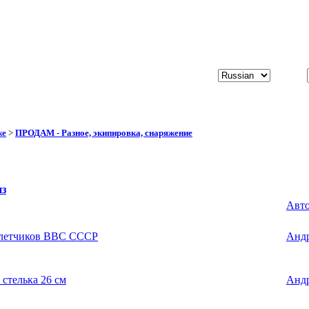
же
>
ПРОДАМ - Разное, экипировка, снаряжение
из
Авт
 летчиков ВВС СССР
Анд
стелька 26 см
Анд