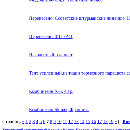
Перенесено: Ссоветские штурманские линейки- Н
Перенесено: ЗШ-7АП
Наколенный планшет
Тент усиленный,из ткани тормозного парашюта с
Комбинезон Х/Б, 48 р.
Комбинезон Skimer, Франция.
Страниц:
«
1
2
3
4
5
6
7
8
9
10
11
12
13
14
15
16
17
18
19
»
|
Вв
Украинский авиационный форум
>
Куплю-Продам
>
Объявления о прода