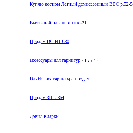
Куплю костюм Лётный демисезонный ВВС р.52-5
Вытяжной парашют птк -21
Продам DC H10-30
аксессуары для гарнитур
«
1
2
3
4
»
DavidClark гарнитура продам
Продам ЗШ - 3М
Дэвид Кларки