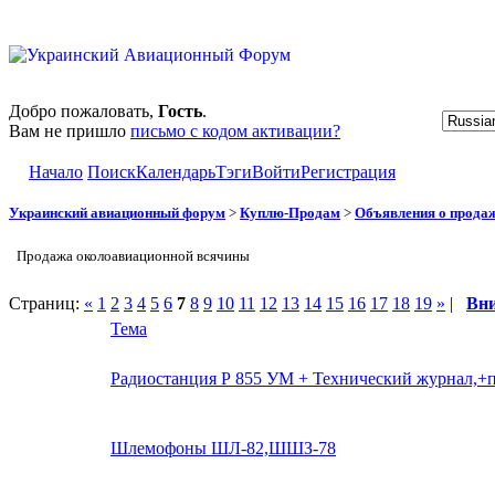
Добро пожаловать,
Гость
.
Вам не пришло
письмо с кодом активации?
Начало
Поиск
Календарь
Тэги
Войти
Регистрация
Украинский авиационный форум
>
Куплю-Продам
>
Объявления о прода
Продажа околоавиационной всячины
Страниц:
«
1
2
3
4
5
6
7
8
9
10
11
12
13
14
15
16
17
18
19
»
|
Вн
Тема
Радиостанция Р 855 УМ + Технический журнал,+п
Шлемофоны ШЛ-82,ШШЗ-78