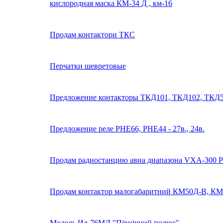
кислородная маска КМ-34 Д , км-16
Продам контактори ТКС
Перчатки шевретовые
Предложение контакторы ТКД101, ТКД102, ТКД5
Предложение реле РНЕ66, РНЕ44 - 27в., 24в.
Продам радиостанцию авиа диапазона VXA-300 Pil
Продам контактор малогабаритний КМ50Д-В, К
Модель Ил-76МД "Північний полюс"