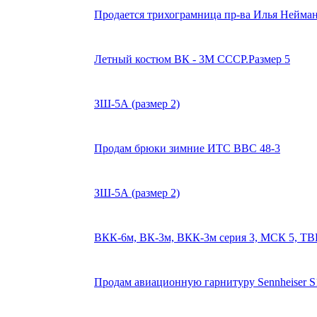
Продается трихограмница пр-ва Илья Нейма
Летный костюм ВК - 3М СССР.Размер 5
ЗШ-5А (размер 2)
Продам брюки зимние ИТС ВВС 48-3
ЗШ-5А (размер 2)
ВКК-6м, ВК-3м, ВКК-3м серия 3, МСК 5, ТВ
Продам авиационную гарнитуру Sennheiser S1