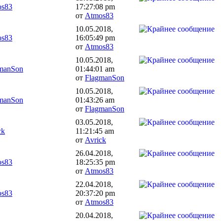
os83
17:27:08 pm
от
Atmos83
10.05.2018,
os83
16:05:49 pm
от
Atmos83
10.05.2018,
manSon
01:44:01 am
от
FlagmanSon
10.05.2018,
manSon
01:43:26 am
от
FlagmanSon
03.05.2018,
ck
11:21:45 am
от
Avrick
26.04.2018,
os83
18:25:35 pm
от
Atmos83
22.04.2018,
os83
20:37:20 pm
от
Atmos83
20.04.2018,