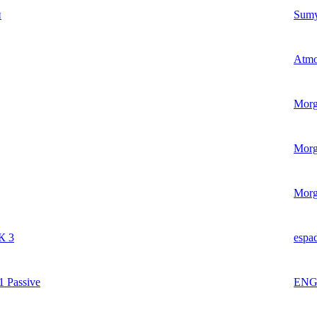
н
Sum
Atm
Morg
Morg
Morg
К 3
espa
 Passive
ENG