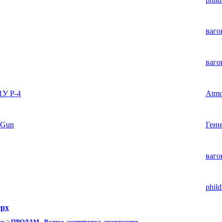
ваго
ваго
1У Р-4
Atm
 Gun
Генн
ваго
phild
ерх
же
>
ПРОДАМ - Разное, экипировка, снаряжение