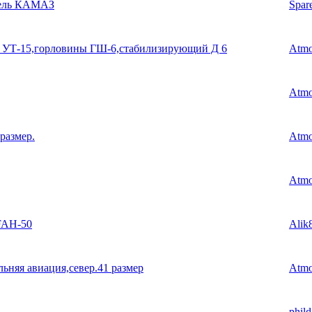
зель КАМАЗ
Spar
 УТ-15,горловины ГШ-6,стабилизирующий Д 6
Atm
Atm
размер.
Atm
Atm
FAH-50
Alik
ьняя авиация,север.41 размер
Atm
phild