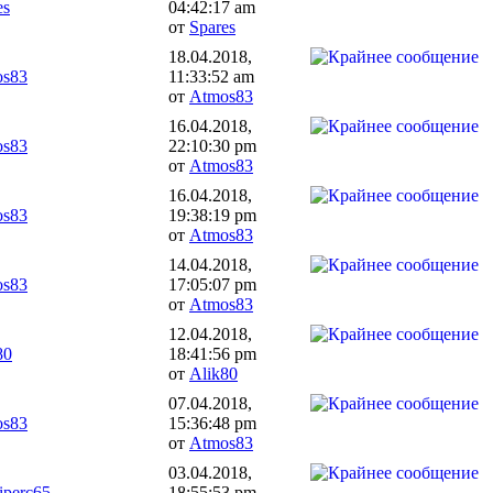
es
04:42:17 am
от
Spares
18.04.2018,
os83
11:33:52 am
от
Atmos83
16.04.2018,
os83
22:10:30 pm
от
Atmos83
16.04.2018,
os83
19:38:19 pm
от
Atmos83
14.04.2018,
os83
17:05:07 pm
от
Atmos83
12.04.2018,
80
18:41:56 pm
от
Alik80
07.04.2018,
os83
15:36:48 pm
от
Atmos83
03.04.2018,
iperc65
18:55:53 pm