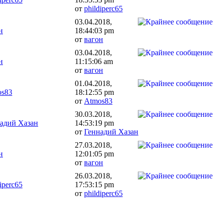
от
phildiperc65
03.04.2018,
н
18:44:03 pm
от
вагон
03.04.2018,
н
11:15:06 am
от
вагон
01.04.2018,
os83
18:12:55 pm
от
Atmos83
30.03.2018,
адий Хазан
14:53:19 pm
от
Геннадий Хазан
27.03.2018,
н
12:01:05 pm
от
вагон
26.03.2018,
iperc65
17:53:15 pm
от
phildiperc65