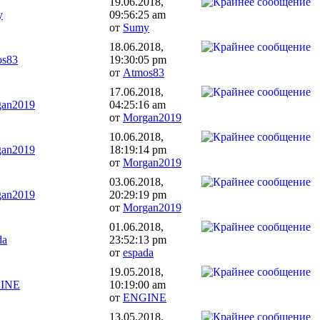
19.06.2018,
y
09:56:25 am
от
Sumy
18.06.2018,
os83
19:30:05 pm
от
Atmos83
17.06.2018,
an2019
04:25:16 am
от
Morgan2019
10.06.2018,
an2019
18:19:14 pm
от
Morgan2019
03.06.2018,
an2019
20:29:19 pm
от
Morgan2019
01.06.2018,
da
23:52:13 pm
от
espada
19.05.2018,
INE
10:19:00 am
от
ENGINE
13.05.2018,