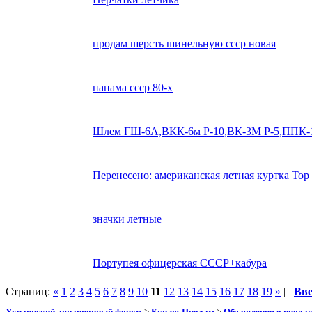
продам шерсть шинельную ссср новая
панама ссср 80-х
Шлем ГШ-6А,ВКК-6м Р-10,ВК-3М Р-5,ППК-
Перенесено: американская летная куртка Top
значки летные
Портупея офицерская СССР+кабура
Страниц:
«
1
2
3
4
5
6
7
8
9
10
11
12
13
14
15
16
17
18
19
»
|
Вв
Украинский авиационный форум
>
Куплю-Продам
>
Объявления о прода