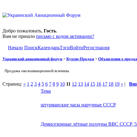
Добро пожаловать,
Гость
.
Вам не пришло
письмо с кодом активации?
Начало
Поиск
Календарь
Тэги
Войти
Регистрация
Украинский авиационный форум
>
Куплю-Продам
>
Объявления о прода
Продажа околоавиационной всячины
Страниц:
«
1
2
3
4
5
6
7
8
9
10
11
12
13
14
15
16
17
18
19
»
|
Вн
Тема
штурманские часы наручные СССР
Демисезонные лётные ползуны ВВС СССР, 5