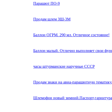
Парашют ПО-9
Продам шлем ЗШ-3М
Баллон ОГРМ. 290 мл. Отличное состояние!
Баллон малый. Отлично выполняет свои функ
часы штурманские наручные СССР
Продам знаки на авиа-парашютную тематику
Шлемофон новый зимний.Паспорт,гарнитура