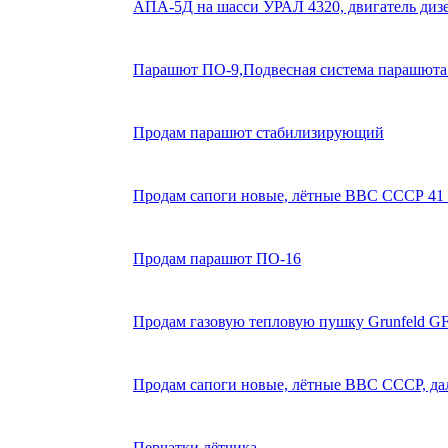
АПА-5Д на шасси УРАЛ 4320, двигатель ди
Парашют ПО-9,Подвесная система парашюта
Продам парашют стабилизирующий
Продам сапоги новые, лётные ВВС СССР 41 
Продам парашют ПО-16
Продам газовую тепловую пушку Grunfeld G
Продам сапоги новые, лётные ВВС СССР, дал
Перчатки лётчика