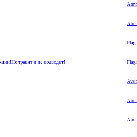
Atm
Atm
Flag
ции!Не травит и не подводит!
Flag
Avri
.
Atm
.
Atm