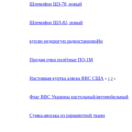
Шлемофон ШЗ-78, новый
Шлемофон ШЛ-82, новый
куплю недорогую радиостанциюИн
Продам очки полётные ПО-1М
Настоящая куртка аляска ВВС США
«
1
2
»
Флаг ВВС Украины настольный/автомобильный
Сумка-авоська из парашютной ткани