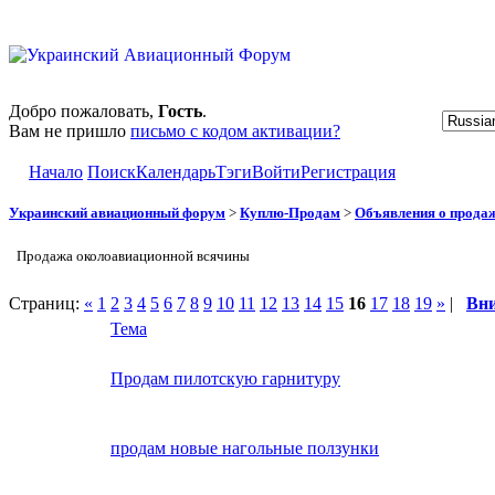
Добро пожаловать,
Гость
.
Вам не пришло
письмо с кодом активации?
Начало
Поиск
Календарь
Тэги
Войти
Регистрация
Украинский авиационный форум
>
Куплю-Продам
>
Объявления о прода
Продажа околоавиационной всячины
Страниц:
«
1
2
3
4
5
6
7
8
9
10
11
12
13
14
15
16
17
18
19
»
|
Вн
Тема
Продам пилотскую гарнитуру
продам новые нагольные ползунки