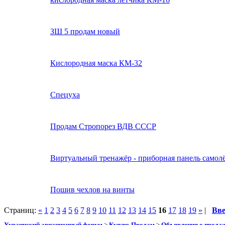
ЗШ 5 продам новый
Кислородная маска КМ-32
Спецуха
Продам Стропорез ВДВ СССР
Виртуальный тренажёр - приборная панель самол
Пошив чехлов на винты
Страниц:
«
1
2
3
4
5
6
7
8
9
10
11
12
13
14
15
16
17
18
19
»
|
Вв
Украинский авиационный форум
>
Куплю-Продам
>
Объявления о прода