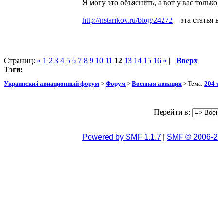
Я могу это объяснить, а вот у вас тольк
http://nstarikov.ru/blog/24272
эта статья в
Страниц:
«
1
2
3
4
5
6
7
8
9
10
11
12
13
14
15
16
»
|
Вверх
Тэги:
Украинский авиационный форум
>
Форум
>
Военная авиация
> Тема:
204 
Перейти в:
Powered by SMF 1.1.7
|
SMF © 2006-2