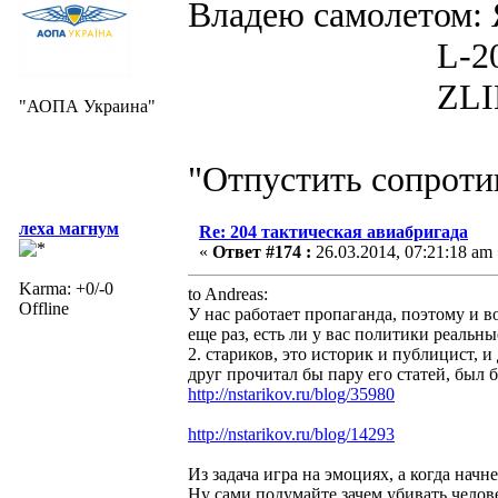
Владею самолето
L-200D MOR
ZLIN 526 
"АОПА Украина"
"Отпустить сопротив
леха магнум
Re: 204 тактическая авиабригада
«
Ответ #174 :
26.03.2014, 07:21:18 am 
Karma: +0/-0
to Andreas:
Offline
У нас работает пропаганда, поэтому и в
еще раз, есть ли у вас политики реальн
2. стариков, это историк и публицист, 
друг прочитал бы пару его статей, был 
http://nstarikov.ru/blog/35980
http://nstarikov.ru/blog/14293
Из задача игра на эмоциях, а когда начн
Ну сами подумайте зачем убивать чело