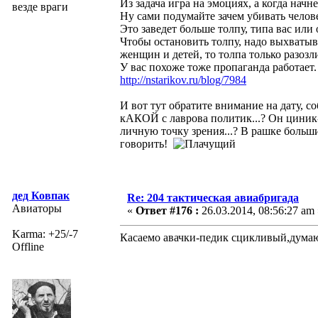
Из задача игра на эмоциях, а когда начн
везде враги
Ну сами подумайте зачем убивать чело
Это заведет больше толпу, типа вас или
Чтобы остановить толпу, надо выхватыва
женщин и детей, то толпа только разозл
У вас похоже тоже пропаганда работает
http://nstarikov.ru/blog/7984
И вот тут обратите внимание на дату, с
кАКОЙ с лаврова политик...? Он циник-б
личную точку зрения...? В рашке больш
говорить!
дед Ковпак
Re: 204 тактическая авиабригада
Авиаторы
«
Ответ #176 :
26.03.2014, 08:56:27 am 
Karma: +25/-7
Касаемо авачки-педик сцикливый,думаю
Offline