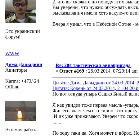
2. что вы скажите по поводу этих выска
Вы уверены, что нужно обсуждать выск
высказывания имели хоть какую-то цен
Вчера я узнал, что в Небесной Сотне - 
Это украинский
форум!
WWW
Дима Давыдкин
Re: 204 тактическая авиабригада
Авиаторы
«
Ответ #169 :
25.03.2014, 07:29:14 am 
Karma: +473/-24
Цитата: Дима Давыдкин от 24.03.2014, 2
Offline
Цитата: Корень от 24.03.2014, 21:04:20 
Но вот откуда упырь Сашко Билый выпол
Я как увидел тоже первая мысль -упырь.
Фиг его знает чем его лично этот прокуро
И их уже прижимают. Уверен что скоро 
......
Это моя работа.
По ходу таки да. Хотя может и вброс. Н