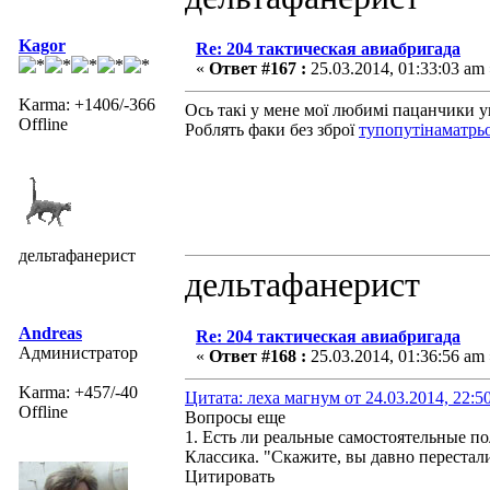
Kagor
Re: 204 тактическая авиабригада
«
Ответ #167 :
25.03.2014, 01:33:03 am 
Karma: +1406/-366
Ось такі у мене мої любимі пацанчики у
Offline
Роблять факи без зброї
тупопутінаматрь
дельтафанерист
дельтафанерист
Andreas
Re: 204 тактическая авиабригада
Администратор
«
Ответ #168 :
25.03.2014, 01:36:56 am 
Karma: +457/-40
Цитата: леха магнум от 24.03.2014, 22:5
Offline
Вопросы еще
1. Есть ли реальные самостоятельные п
Классика. "Скажите, вы давно перестали
Цитировать