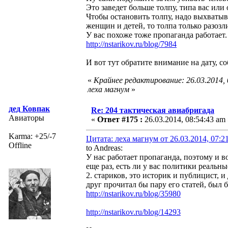
Это заведет больше толпу, типа вас или
Чтобы остановить толпу, надо выхватыва
женщин и детей, то толпа только разозл
У вас похоже тоже пропаганда работает
http://nstarikov.ru/blog/7984
И вот тут обратите внимание на дату, с
«
Крайнее редактирование: 26.03.2014,
леха магнум
»
дед Ковпак
Re: 204 тактическая авиабригада
Авиаторы
«
Ответ #175 :
26.03.2014, 08:54:43 am 
Karma: +25/-7
Цитата: леха магнум от 26.03.2014, 07:2
Offline
to Andreas:
У нас работает пропаганда, поэтому и в
еще раз, есть ли у вас политики реальн
2. стариков, это историк и публицист, 
друг прочитал бы пару его статей, был 
http://nstarikov.ru/blog/35980
http://nstarikov.ru/blog/14293