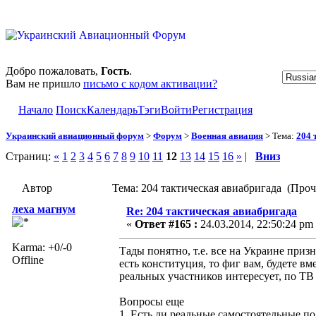
Добро пожаловать,
Гость
.
Вам не пришло
письмо с кодом активации?
Начало
Поиск
Календарь
Тэги
Войти
Регистрация
Украинский авиационный форум
>
Форум
>
Военная авиация
> Тема:
204 
Страниц:
«
1
2
3
4
5
6
7
8
9
10
11
12
13
14
15
16
»
|
Вниз
Автор
Тема: 204 тактическая авиабригада (Проч
леха магнум
Re: 204 тактическая авиабригада
«
Ответ #165 :
24.03.2014, 22:50:24 pm
Karma: +0/-0
Тады понятно, т.е. все на Украине призн
Offline
есть конституция, то фиг вам, будете вм
реальных участников интересует, по ТВ 
Вопросы еще
1. Есть ли реальные самостоятельные п