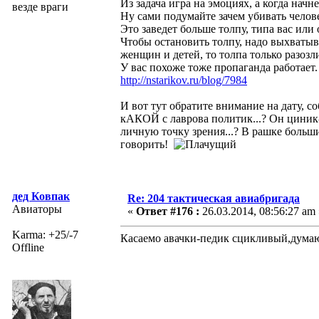
Из задача игра на эмоциях, а когда начн
везде враги
Ну сами подумайте зачем убивать чело
Это заведет больше толпу, типа вас или
Чтобы остановить толпу, надо выхватыва
женщин и детей, то толпа только разозл
У вас похоже тоже пропаганда работает
http://nstarikov.ru/blog/7984
И вот тут обратите внимание на дату, с
кАКОЙ с лаврова политик...? Он циник-б
личную точку зрения...? В рашке больш
говорить!
дед Ковпак
Re: 204 тактическая авиабригада
Авиаторы
«
Ответ #176 :
26.03.2014, 08:56:27 am 
Karma: +25/-7
Касаемо авачки-педик сцикливый,думаю
Offline