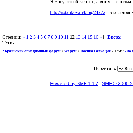
Я могу это объяснить, а вот у вас тольк
http://nstarikov.ru/blog/24272
эта статья в
Страниц:
«
1
2
3
4
5
6
7
8
9
10
11
12
13
14
15
16
»
|
Вверх
Тэги:
Украинский авиационный форум
>
Форум
>
Военная авиация
> Тема:
204 
Перейти в:
Powered by SMF 1.1.7
|
SMF © 2006-2