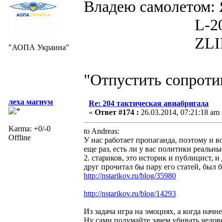
Владею самолето
L-200D MOR
ZLIN 526 
"АОПА Украина"
"Отпустить сопротив
леха магнум
Re: 204 тактическая авиабригада
«
Ответ #174 :
26.03.2014, 07:21:18 am 
Karma: +0/-0
to Andreas:
Offline
У нас работает пропаганда, поэтому и в
еще раз, есть ли у вас политики реальн
2. стариков, это историк и публицист, 
друг прочитал бы пару его статей, был 
http://nstarikov.ru/blog/35980
http://nstarikov.ru/blog/14293
Из задача игра на эмоциях, а когда начн
Ну сами подумайте зачем убивать чело