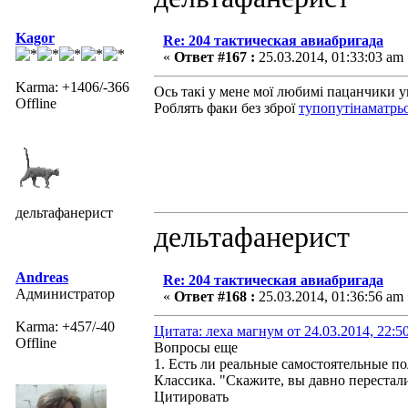
Kagor
Re: 204 тактическая авиабригада
«
Ответ #167 :
25.03.2014, 01:33:03 am 
Karma: +1406/-366
Ось такі у мене мої любимі пацанчики у
Offline
Роблять факи без зброї
тупопутінаматрь
дельтафанерист
дельтафанерист
Andreas
Re: 204 тактическая авиабригада
Администратор
«
Ответ #168 :
25.03.2014, 01:36:56 am 
Karma: +457/-40
Цитата: леха магнум от 24.03.2014, 22:5
Offline
Вопросы еще
1. Есть ли реальные самостоятельные п
Классика. "Скажите, вы давно перестали
Цитировать