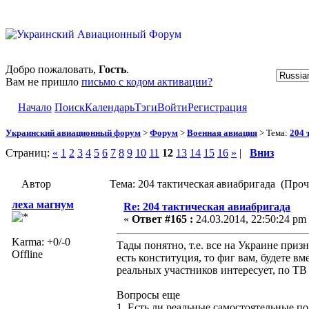
Добро пожаловать,
Гость
.
Вам не пришло
письмо с кодом активации?
Начало
Поиск
Календарь
Тэги
Войти
Регистрация
Украинский авиационный форум
>
Форум
>
Военная авиация
> Тема:
204 
Страниц:
«
1
2
3
4
5
6
7
8
9
10
11
12
13
14
15
16
»
|
Вниз
Автор
Тема: 204 тактическая авиабригада (Проч
леха магнум
Re: 204 тактическая авиабригада
«
Ответ #165 :
24.03.2014, 22:50:24 pm
Karma: +0/-0
Тады понятно, т.е. все на Украине призн
Offline
есть конституция, то фиг вам, будете вм
реальных участников интересует, по ТВ 
Вопросы еще
1. Есть ли реальные самостоятельные п