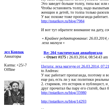
Это заведет больше толпу, типа вас или
Чтобы остановить толпу, надо выхватыва
женщин и детей, то толпа только разозл
У вас похоже тоже пропаганда работает
http://nstarikov.ru/blog/7984
И вот тут обратите внимание на дату, с
«
Крайнее редактирование: 26.03.2014,
леха магнум
»
дед Ковпак
Re: 204 тактическая авиабригада
Авиаторы
«
Ответ #175 :
26.03.2014, 08:54:43 am 
Karma: +25/-7
Цитата: леха магнум от 26.03.2014, 07:2
Offline
to Andreas:
У нас работает пропаганда, поэтому и в
еще раз, есть ли у вас политики реальн
2. стариков, это историк и публицист, 
друг прочитал бы пару его статей, был 
http://nstarikov.ru/blog/35980
http://nstarikov.ru/blog/14293