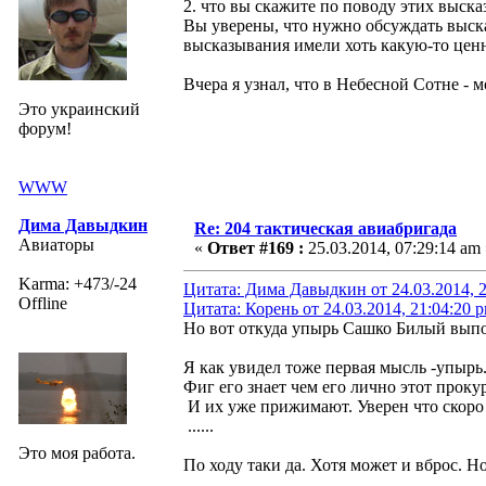
2. что вы скажите по поводу этих выска
Вы уверены, что нужно обсуждать выск
высказывания имели хоть какую-то цен
Вчера я узнал, что в Небесной Сотне - 
Это украинский
форум!
WWW
Дима Давыдкин
Re: 204 тактическая авиабригада
Авиаторы
«
Ответ #169 :
25.03.2014, 07:29:14 am 
Karma: +473/-24
Цитата: Дима Давыдкин от 24.03.2014, 2
Offline
Цитата: Корень от 24.03.2014, 21:04:20 
Но вот откуда упырь Сашко Билый выпол
Я как увидел тоже первая мысль -упырь.
Фиг его знает чем его лично этот прокуро
И их уже прижимают. Уверен что скоро 
......
Это моя работа.
По ходу таки да. Хотя может и вброс. Н