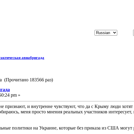
тактическая авиабригада
да (Прочитано 183566 раз)
игада
50:24 pm »
не признают, и внутренне чувствуют, что да с Крыму люди хотят в
 собираюсь, меня просто мнения реальных участников интересует,
ельные политики на Украине, которые без приказа из США могут 