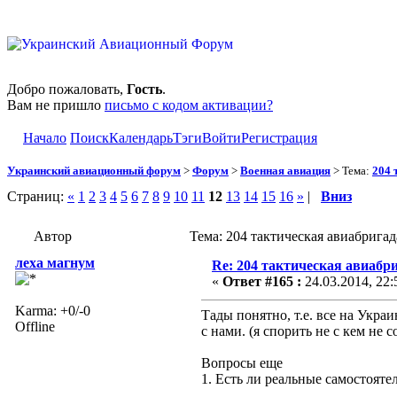
Добро пожаловать,
Гость
.
Вам не пришло
письмо с кодом активации?
Начало
Поиск
Календарь
Тэги
Войти
Регистрация
Украинский авиационный форум
>
Форум
>
Военная авиация
> Тема:
204 
Страниц:
«
1
2
3
4
5
6
7
8
9
10
11
12
13
14
15
16
»
|
Вниз
Автор
Тема: 204 тактическая авиабрига
леха магнум
Re: 204 тактическая авиабр
«
Ответ #165 :
24.03.2014, 22:
Karma: +0/-0
Тады понятно, т.е. все на Украи
Offline
с нами. (я спорить не с кем не
Вопросы еще
1. Есть ли реальные самостоят