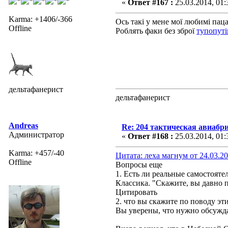
«
Ответ #167 :
25.03.2014, 01:
Karma: +1406/-366
Ось такі у мене мої любимі пац
Offline
Роблять факи без зброї
тупопут
дельтафанерист
дельтафанерист
Andreas
Re: 204 тактическая авиабр
Администратор
«
Ответ #168 :
25.03.2014, 01:
Karma: +457/-40
Цитата: леха магнум от 24.03.20
Offline
Вопросы еще
1. Есть ли реальные самостоят
Классика. "Скажите, вы давно п
Цитировать
2. что вы скажите по поводу эт
Вы уверены, что нужно обсужда