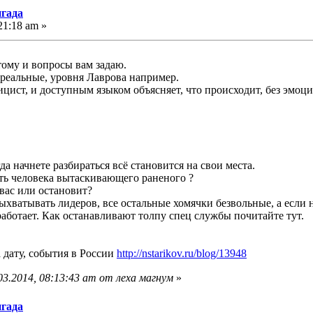
игада
21:18 am »
тому и вопросы вам задаю.
и реальные, уровня Лаврова например.
лицист, и доступным языком объясняет, что происходит, без эмоц
гда начнете разбираться всё становится на свои места.
ть человека вытаскивающего раненого ?
 вас или остановит?
ыхватывать лидеров, все остальные хомячки безвольные, а если н
работает. Как останавливают толпу спец службы почитайте тут.
 дату, события в России
http://nstarikov.ru/blog/13948
3.2014, 08:13:43 am от леха магнум
»
игада