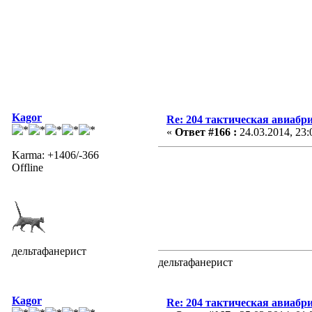
Kagor
Re: 204 тактическая авиабр
«
Ответ #166 :
24.03.2014, 23:
Karma: +1406/-366
Offline
дельтафанерист
дельтафанерист
Kagor
Re: 204 тактическая авиабр