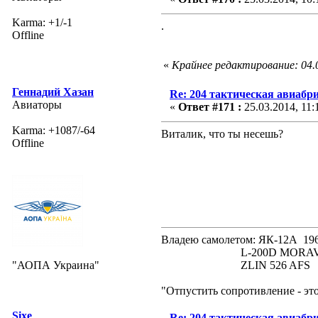
Karma: +1/-1
.
Offline
«
Крайнее редактирование: 04.0
Геннадий Хазан
Re: 204 тактическая авиабр
Авиаторы
«
Ответ #171 :
25.03.2014, 11:
Karma: +1087/-64
Виталик, что ты несешь?
Offline
Владею самолетом: ЯК-12А
L-200D MORAVA 19
"АОПА Украина"
ZLIN 526 AFS 19
"Отпустить сопротивление - эт
Sixe
Re: 204 тактическая авиабр