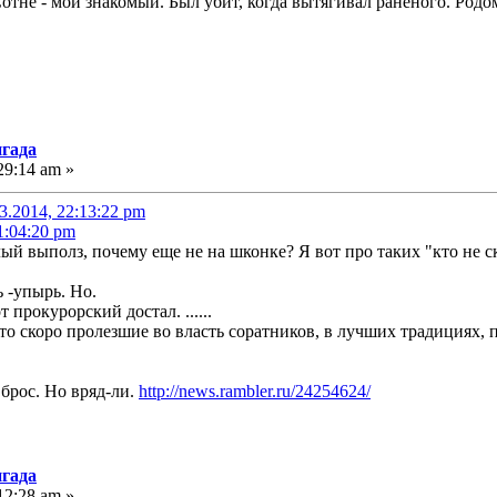
Сотне - мой знакомый. Был убит, когда вытягивал раненого. Родо
игада
29:14 am »
.2014, 22:13:22 pm
1:04:20 pm
й выполз, почему еще не на шконке? Я вот про таких "кто не ск
 -упырь. Но.
 прокурорский достал. ......
о скоро пролезшие во власть соратников, в лучших традициях, 
вброс. Но вряд-ли.
http://news.rambler.ru/24254624/
игада
12:28 am »