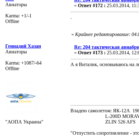
Авиаторы
«
Ответ #172 :
25.03.2014, 11:
Karma: +1/-1
.
Offline
«
Крайнее редактирование: 04.0
Геннадий Хазан
Re: 204 тактическая авиабр
Авиаторы
«
Ответ #173 :
25.03.2014, 12:
Karma: +1087/-64
А я Виталик, основываюсь на 
Offline
Владею самолетом: ЯК-12А
L-200D MORAVA 19
"АОПА Украина"
ZLIN 526 AFS 19
"Отпустить сопротивление - эт