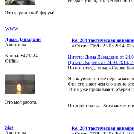
Вчера я узнал, что в Небесной 
Это украинский форум!
WWW
Дима Давыдкин
Re: 204 тактическая авиабр
Авиаторы
«
Ответ #169 :
25.03.2014, 07:
Karma: +473/-24
Цитата: Дима Давыдкин от 24.03
Offline
Цитата: Корень от 24.03.2014, 2
Но вот откуда упырь Сашко Билы
Я как увидел тоже первая мысль
Фиг его знает чем его лично этот
И их уже прижимают. Уверен чт
......
Это моя работа.
По ходу таки да. Хотя может и 
Sixe
Re: 204 тактическая авиабр
Авиаторы
«
Ответ #170 :
25.03.2014, 10: