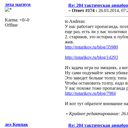
леха магнум
Re: 204 тактическая авиабр
«
Ответ #174 :
26.03.2014, 07:
Karma: +0/-0
to Andreas:
Offline
У нас работает пропаганда, поэ
еще раз, есть ли у вас политик
2. стариков, это историк и пуб
жив.
http://nstarikov.ru/blog/35980
http://nstarikov.ru/blog/14293
Из задача игра на эмоциях, а ко
Ну сами подумайте зачем убива
Это заведет больше толпу, типа
Чтобы остановить толпу, надо в
У вас похоже тоже пропаганда 
http://nstarikov.ru/blog/7984
И вот тут обратите внимание на
«
Крайнее редактирование: 26.0
дед Ковпак
Re: 204 тактическая авиабр