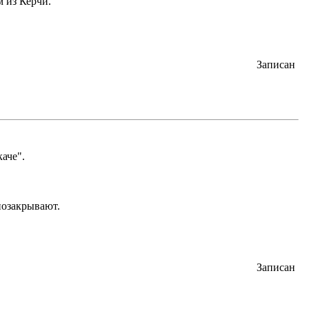
м из Керчи.
Записан
аче".
позакрывают.
Записан