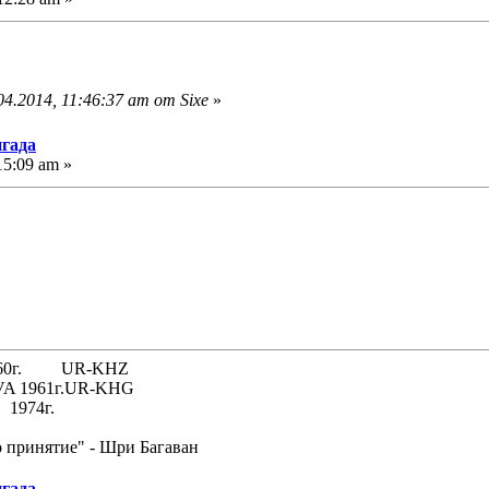
4.2014, 11:46:37 am от Sixe
»
игада
15:09 am »
 1960г. UR-KHZ
61г.UR-KHG
74г.
о принятие" - Шри Багаван
игада