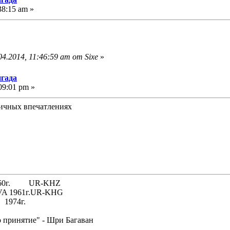
38:15 am »
4.2014, 11:46:59 am от Sixe
»
игада
09:01 pm »
личных впечатлениях
 1960г. UR-KHZ
61г.UR-KHG
74г.
о принятие" - Шри Багаван