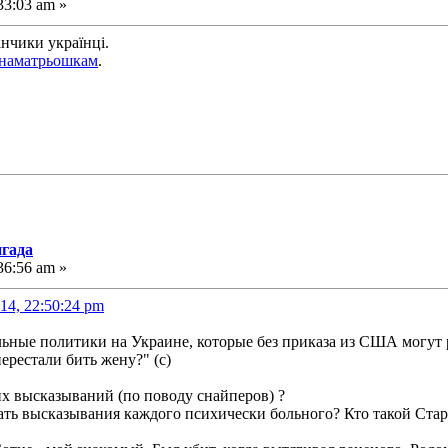
33:03 am »
анчики українці.
інаматрьошкам
.
игада
36:56 am »
14, 22:50:24 pm
ельные политики на Украине, которые без приказа из США могут 
ерестали бить жену?" (с)
их высказываний (по поводу снайперов) ?
ть высказывания каждого психически больного? Кто такой Стар