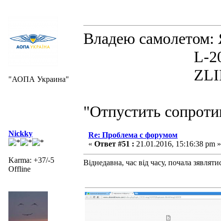
Владею самолето
L-200D MOR
ZLIN 526 
"АОПА Украина"
"Отпустить сопротив
Nickky
Re: Проблема с форумом
«
Ответ #51 :
21.01.2016, 15:16:38 pm »
Karma: +37/-5
Віднедавна, час від часу, почала зявлят
Offline