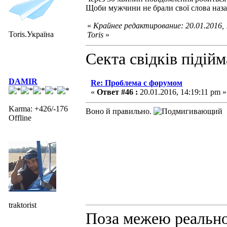
Щоби мужчини не брали свої слова наз
«
Крайнее редактирование: 20.01.2016,
Toris.Україна
Toris
»
Секта свідків підій
DAMIR
Re: Проблема с форумом
«
Ответ #46 :
20.01.2016, 14:19:11 pm »
Karma: +426/-176
Воно й правильно.
Offline
traktorist
Поза межею реальнос