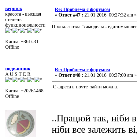
вершок
Re: Проблема с форумом
красота - высшая
«
Ответ #47 :
21.01.2016, 00:27:32 am »
степень
функциональности
Пропала тема "самоделы - единомышле
Karma: +361/-31
Offline
подвашник
Re: Проблема с форумом
A U S T E R
«
Ответ #48 :
21.01.2016, 00:37:00 am »
С адреса в почте зайти можна.
Karma: +2026/-468
Offline
..Працюй так, ніби в
ніби все залежить ві