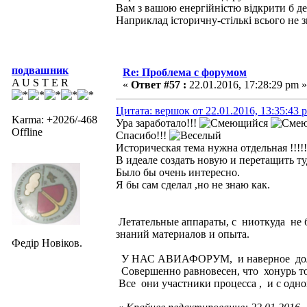
Вам з вашою енергійністю відкрити б де
Наприклад історичну-стількі всього не 
подвашник
Re: Проблема с форумом
A U S T E R
«
Ответ #57 :
22.01.2016, 17:28:29 pm »
Цитата: вершок от 22.01.2016, 13:35:43 
Karma: +2026/-468
Ура заработало!!!
Offline
Спасибо!!!
Историческая тема нужна отдельная !!!!!!!!
В идеале создать новую и перетащить ту
Было бы очень интересно.
Я бы сам сделал ,но не знаю как.
Летательные аппараты, с ниоткуда не б
знаний материалов и опыта.
Федір Новіков.
У НАС АВИАФОРУМ, и наверное должен 
Совершенно равновесен, что хонурь то
Все они участники процесса , и с одн