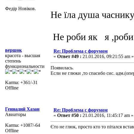
Федір Новіков.
Не їла душа часнику
Не роби як я ,роби
вершок
Re: Проблема с форумом
красота - высшая
«
Ответ #49 :
21.01.2016, 09:21:55 am »
степень
функциональности
Появилась.
Если не глюки ,то спасибо сис. адм.(оп
Karma: +361/-31
Offline
Геннадий Хазан
Re: Проблема с форумом
Авиаторы
«
Ответ #50 :
21.01.2016, 11:45:17 am »
Karma: +1087/-64
Єто не глюк, просто кто то пітался вст
Offline