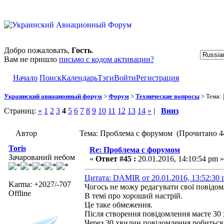
Добро пожаловать,
Гость
.
Вам не пришло
письмо с кодом активации?
Начало
Поиск
Календарь
Тэги
Войти
Регистрация
Украинский авиационный форум
>
Форум
>
Технические вопросы
> Тема:
Страниц:
«
1
2
3
4
5
6
7
8
9
10
11
12
13
14
»
|
Вниз
Автор
Тема: Проблема с форумом (Прочитано 44
Toris
Re: Проблема с форумом
Зачарований небом
«
Ответ #45 :
20.01.2016, 14:10:54 pm »
Цитата: DAMIR от 20.01.2016, 13:52:30
Karma: +2027/-707
Чогось не можу редагувати свої повідом
Offline
В темі про хороший настрій.
Це таке обмеження.
Після створення повідомлення маєте 30
Через 30 хвилин повідомлення робиться