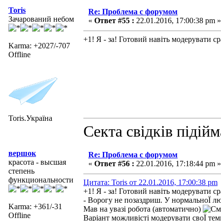
Toris
Re: Проблема с форумом
Зачарований небом
«
Ответ #55 :
22.01.2016, 17:00:38 pm »
+1! Я - за! Готовий навіть модерувати с
Karma: +2027/-707
Offline
Toris.Україна
Секта свідків підій
вершок
Re: Проблема с форумом
красота - высшая
«
Ответ #56 :
22.01.2016, 17:18:44 pm »
степень
функциональности
Цитата: Toris от 22.01.2016, 17:00:38 pm
+1! Я - за! Готовий навіть модерувати с
- Ворогу не позаздриш. У нормальноЇ л
Karma: +361/-31
Мав на увазі робота (автоматично)
Offline
Варіант можливісті модерувати своЇ тем