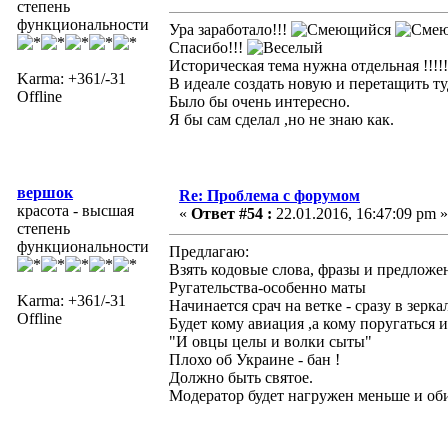
степень
функциональности
Ура заработало!!!
Спасибо!!!
Историческая тема нужна отдельная !!!!!!!!
Karma: +361/-31
В идеале создать новую и перетащить ту
Offline
Было бы очень интересно.
Я бы сам сделал ,но не знаю как.
вершок
Re: Проблема с форумом
красота - высшая
«
Ответ #54 :
22.01.2016, 16:47:09 pm »
степень
функциональности
Предлагаю:
Взять кодовые слова, фразы и предложен
Ругательства-особенно маты
Karma: +361/-31
Начинается срач на ветке - сразу в зерка
Offline
Будет кому авиация ,а кому поругаться и
"И овцы целы и волки сыты"
Плохо об Украине - бан !
Должно быть святое.
Модератор будет нагружен меньше и оби