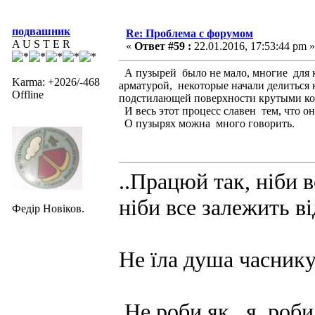
подвашник
Re: Проблема с форумом
A U S T E R
«
Ответ #59 :
22.01.2016, 17:53:44 pm »
А пузырей было не мало, многие для к
Karma: +2026/-468
арматурой, некоторые начали делиться 
Offline
подстилающей поверхности крутыми ко
И весь этот процесс славен тем, что он
О пузырях можна много говорить.
..Працюй так, ніби в
ніби все залежить ві
Федір Новіков.
Не їла душа часнику
Не роби як я ,роби