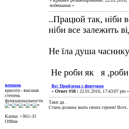
«
Крайнее редактирование: 22.01.2016,
подвашник
»
..Працюй так, ніби в
ніби все залежить ві
Не їла душа часнику
Не роби як я ,роби
вершок
Re: Проблема с форумом
красота - высшая
«
Ответ #58 :
22.01.2016, 17:43:07 pm »
степень
функциональности
Таки да .
Стана должна знать своих героев! Всех.
Karma: +361/-31
Offline