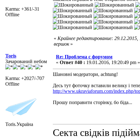
Karma: +361/-31
Offline
«
Крайнее редактирование: 29.12.2015,
вершок
»
Toris
Re: Проблема с форумом
Зачарований небом
«
Ответ #40 :
19.01.2016, 19:20:49 pm »
Шановні модератори, achtung!
Karma: +2027/-707
Offline
Десь тут фоточку вставили велику і тепер
http://www.ukraviaforum.com/index.php/to
Прошу поправити сторінку, бо біда...
Toris.Україна
Секта свідків підій