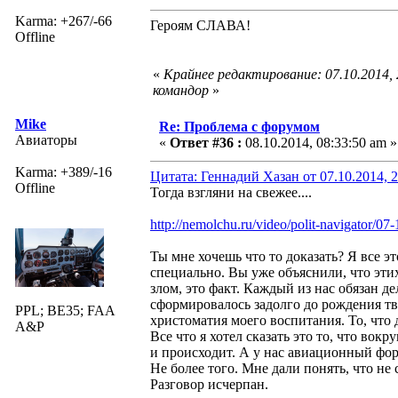
Karma: +267/-66
Героям СЛАВА!
Offline
«
Крайнее редактирование: 07.10.2014,
командор
»
Mike
Re: Проблема с форумом
Авиаторы
«
Ответ #36 :
08.10.2014, 08:33:50 am »
Karma: +389/-16
Цитата: Геннадий Хазан от 07.10.2014, 
Offline
Тогда взгляни на свежее....
http://nemolchu.ru/video/polit-navigator/0
Ты мне хочешь что то доказать? Я все эт
специально. Вы уже объяснили, что этих
злом, это факт. Каждый из нас обязан де
сформировалось задолго до рождения тв
PPL; BE35; FAA
христоматия моего воспитания. То, что 
A&P
Все что я хотел сказать это то, что вок
и происходит. А у нас авиационный фору
Не более того. Мне дали понять, что не
Разговор исчерпан.