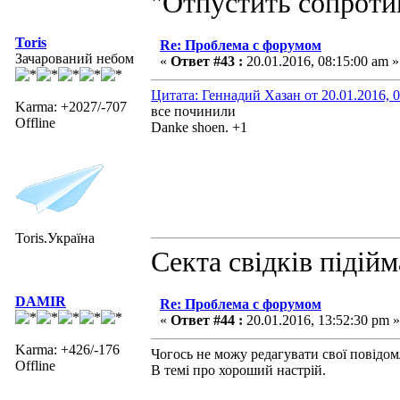
"Отпустить сопротив
Toris
Re: Проблема с форумом
Зачарований небом
«
Ответ #43 :
20.01.2016, 08:15:00 am »
Цитата: Геннадий Хазан от 20.01.2016, 0
Karma: +2027/-707
все починили
Offline
Danke shoen. +1
Toris.Україна
Секта свідків підій
DAMIR
Re: Проблема с форумом
«
Ответ #44 :
20.01.2016, 13:52:30 pm »
Karma: +426/-176
Чогось не можу редагувати свої повідом
Offline
В темі про хороший настрій.