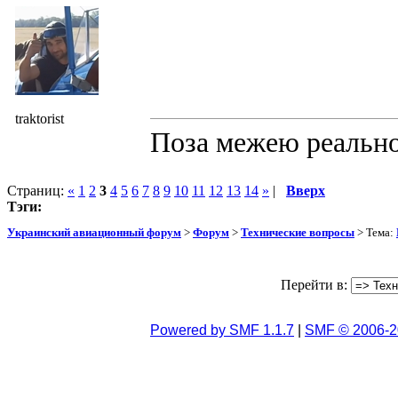
traktorist
Поза межею реальнос
Страниц:
«
1
2
3
4
5
6
7
8
9
10
11
12
13
14
»
|
Вверх
Тэги:
Украинский авиационный форум
>
Форум
>
Технические вопросы
> Тема:
Перейти в:
Powered by SMF 1.1.7
|
SMF © 2006-2