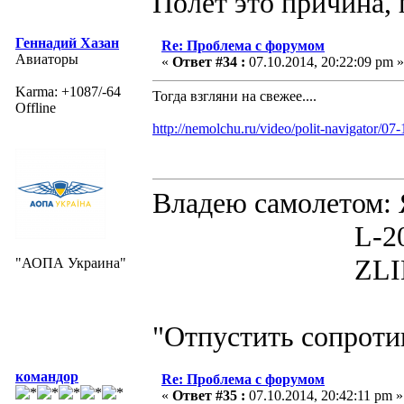
Полет это причина, 
Геннадий Хазан
Re: Проблема с форумом
Авиаторы
«
Ответ #34 :
07.10.2014, 20:22:09 pm »
Karma: +1087/-64
Тогда взгляни на свежее....
Offline
http://nemolchu.ru/video/polit-navigator/0
Владею самолето
L-200D MOR
ZLIN 526 
"АОПА Украина"
"Отпустить сопротив
командор
Re: Проблема с форумом
«
Ответ #35 :
07.10.2014, 20:42:11 pm »