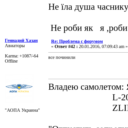
Не їла душа часнику
Не роби як я ,роби
Геннадий Хазан
Re: Проблема с форумом
Авиаторы
«
Ответ #42 :
20.01.2016, 07:09:43 am »
Karma: +1087/-64
все починили
Offline
Владею самолето
L-200D MOR
ZLIN 526 
"АОПА Украина"