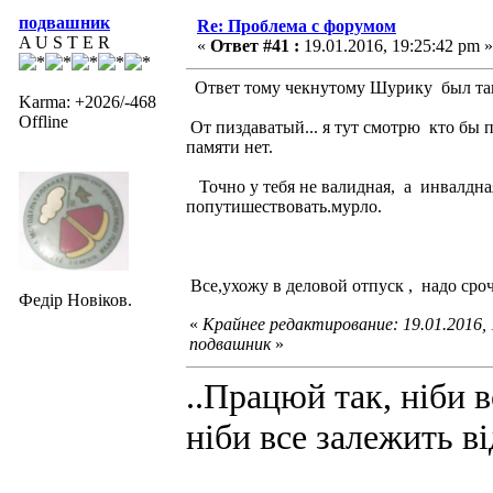
подвашник
Re: Проблема с форумом
A U S T E R
«
Ответ #41 :
19.01.2016, 19:25:42 pm »
Ответ тому чекнутому Шурику был так
Karma: +2026/-468
Offline
От пиздаватый... я тут смотрю кто бы 
памяти нет.
Точно у тебя не валидная, а инвалдна
попутишествовать.мурло.
Все,ухожу в деловой отпуск , надо сро
Федір Новіков.
«
Крайнее редактирование: 19.01.2016,
подвашник
»
..Працюй так, ніби в
ніби все залежить ві