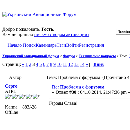
Добро пожаловать,
Гость
.
Вам не пришло
письмо с кодом активации?
Начало
Поиск
Календарь
Тэги
Войти
Регистрация
Украинский авиационный форум
>
Форум
>
Технические вопросы
> Тема:
Страниц:
«
1
2
3
4
5
6
7
8
9
10
11
12
13
14
»
|
Вниз
Автор
Тема: Проблема с форумом (Прочитано 44
Серго
Re: Проблема с форумом
ATPL
«
Ответ #30 :
04.10.2014, 21:47:36 pm »
Героям Слава!
Karma: +883/-28
Offline