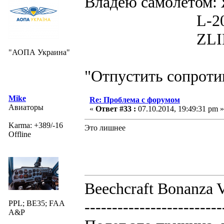
Владею самолето
L-200D MOR
ZLIN 526 
"АОПА Украина"
"Отпустить сопротив
Mike
Re: Проблема с форумом
Авиаторы
«
Ответ #33 :
07.10.2014, 19:49:31 pm »
Karma: +389/-16
Это лишнее
Offline
Beechcraft Bonanza V
-------------------------
PPL; BE35; FAA
A&P