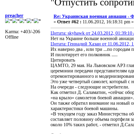
"Отпустить сопротив
preacher
Re: Украинская военная авиация -
«
Ответ #62 :
11.06.2012, 16:18:31 pm »
Karma: +403/-206
Цитата: skyhawk от 24.03.2012, 01:39:10
Offline
Нет на Украине больше военной авиаци
Цитата: Геннадий Хазан от 11.06.2012, 1
Их наверно два , или три ...по города
И пилотирует его полковник .....
Цитировать
ЦАМТО, 29 мая. На Львовском АРЗ глав
церемонии передачи представителям од
отремонтированного и модернизированн
Это уже четвертый самолет, который с 
На очереди - следующие истребители.
Как отметил Д. Саламатин, «сейчас обо
«на крыло» самолетов боевой авиации».
Он также обратил внимание на новый ок
характеристики боевой машины.
«В текущем году заказ Министерства о
составляет половину объема портфеля з
около 10% таких работ, - отметил Д.Сал