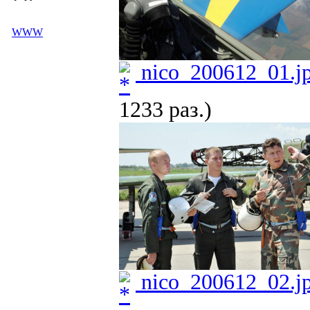
WWW
nico_200612_01.j
1233 раз.)
nico_200612_02.j