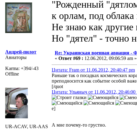
"Рожденный "дятлом
к орлам, под облака
Не знаю как другие 
Но "дятел" - точно на
Андрей-пилот
Re: Украинская военная авиация -
Авиаторы
«
Ответ #69 :
12.06.2012, 09:06:59 am »
Karma: +394/-43
Цитата: Fram от 11.06.2012, 20:40:47 pm
Offline
Раньше так о посадках космических ко
преподносится как событие особой ва
[/quot
Цитата: Ульяныч от 11.06.2012, 20:46:00
e]
А мне почему-то грустно.
UR-ACAV, UR-AAS