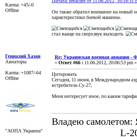
Цитата: preacher от 11.06.2012, 16:18:31
Karma: +45/-0
Offline
Он также обратил внимание на новый ок
характеристики боевой машины.
стал вааще на сверхзвук выходить
Геннадий Хазан
Re: Украинская военная авиация -
Авиаторы
«
Ответ #66 :
11.06.2012, 20:06:53 pm »
Karma: +1087/-64
Цитировать
Offline
Сегодня, 11 июня, в Международном аэ
истребитель Су-27,
Меня интересует иное, по каким тарифам 
Владею самолето
L-200D MOR
"АОПА Украина"