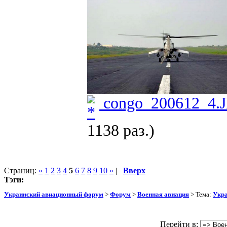
congo_200612_4.
1138 раз.)
Страниц:
«
1
2
3
4
5
6
7
8
9
10
»
|
Вверх
Тэги:
Украинский авиационный форум
>
Форум
>
Военная авиация
> Тема:
Укра
Перейти в: