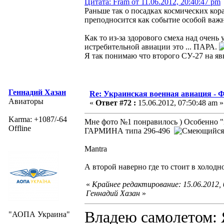
Цитата: Fram от 11.06.2012, 20:40:47 pm
Раньше так о посадках космических ко
преподносится как событие особой ва
Как то из-за здорового смеха над очень
истребительной авиации это ... ПАРА.
Я так понимаю что второго СУ-27 на я
Геннадий Хазан
Re: Украинская военная авиация -
Авиаторы
«
Ответ #72 :
15.06.2012, 07:50:48 am »
Karma: +1087/-64
Мне фото №1 понравилось ) Особенно "
Offline
ГАРМИНА типа 296-496
Mantra
А второй наверно где то стоит в холодно
«
Крайнее редактирование: 15.06.2012,
Геннадий Хазан
»
Владею самолето
"АОПА Украина"