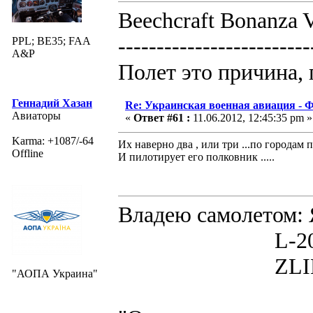
Beechcraft Bonanza V
-------------------------
PPL; BE35; FAA
A&P
Полет это причина, 
Геннадий Хазан
Re: Украинская военная авиация -
Авиаторы
«
Ответ #61 :
11.06.2012, 12:45:35 pm »
Karma: +1087/-64
Их наверно два , или три ...по города
Offline
И пилотирует его полковник .....
Владею самолето
L-200D MOR
ZLIN 526 
"АОПА Украина"