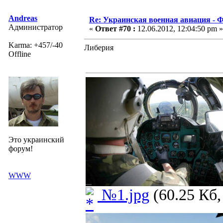
Andreas
Re: Украинская военная авиация -
Администратор
«
Ответ #70 :
12.06.2012, 12:04:50 pm »
Karma: +457/-40
Либерия
Offline
Это украинский
форум!
WWW
№1.jpg
(60.25 Кб,