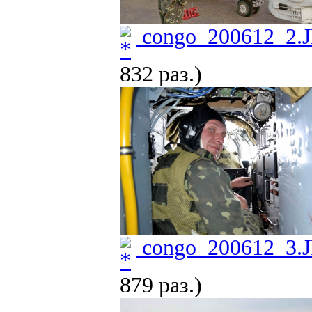
congo_200612_2.
832 раз.)
congo_200612_3.
879 раз.)