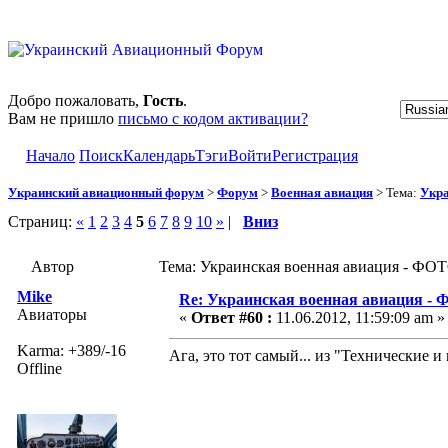
Добро пожаловать,
Гость
.
Вам не пришло
письмо с кодом активации?
Начало
Поиск
Календарь
Тэги
Войти
Регистрация
Украинский авиационный форум
>
Форум
>
Военная авиация
> Тема:
Укра
Страниц:
«
1
2
3
4
5
6
7
8
9
10
»
|
Вниз
Автор
Тема: Украинская военная авиация - ФОТ
Mike
Re: Украинская военная авиация -
Авиаторы
«
Ответ #60 :
11.06.2012, 11:59:09 am »
Karma: +389/-16
Ага, это тот самый... из "Технические 
Offline