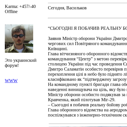
Karma: +457/-40
Сегодня, Васильков
Offline
“СЬОГОДНІ Я ПОБАЧИВ РЕАЛЬНУ Б
Заявив Міністр оборони України Дмитро С
чергових сил Повітряного командуванн
Київщині.
Глава вітчизняного оборонного відомст
командування “Центр” з метою перевірки
Это украинский
столицею України під час проведення Є
форум!
Дмитро Саламатін особисто перевірив пр
перехоплення цілі в небо було піднято л
класифіковано як “підтверджену загрозу”
WWW
На командному пункті бригади глава обо
наведенні винищувача на ціль, яку було
Міністр оборони особисто подякував за
Кравченка, який пілотував Міг-29.
– Сьогодні я побачив реальну бойову роб
Глава оборонного відомства на аеродро
поспілкувався з інженерно-технічним с