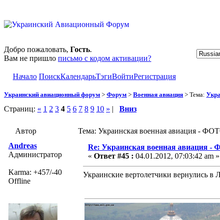
Добро пожаловать,
Гость
.
Вам не пришло
письмо с кодом активации?
Начало
Поиск
Календарь
Тэги
Войти
Регистрация
Украинский авиационный форум
>
Форум
>
Военная авиация
> Тема:
Укра
Страниц:
«
1
2
3
4
5
6
7
8
9
10
»
|
Вниз
Автор
Тема: Украинская военная авиация - ФОТ
Andreas
Re: Украинская военная авиация -
Администратор
«
Ответ #45 :
04.01.2012, 07:03:42 am »
Karma: +457/-40
Украинские вертолетчики вернулись в 
Offline