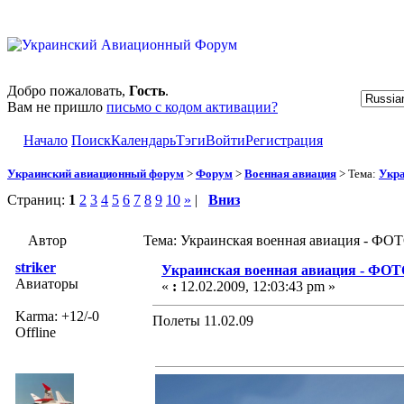
Добро пожаловать,
Гость
.
Вам не пришло
письмо с кодом активации?
Начало
Поиск
Календарь
Тэги
Войти
Регистрация
Украинский авиационный форум
>
Форум
>
Военная авиация
> Тема:
Укра
Страниц:
1
2
3
4
5
6
7
8
9
10
»
|
Вниз
Автор
Тема: Украинская военная авиация - ФОТ
striker
Украинская военная авиация - ФО
Авиаторы
«
:
12.02.2009, 12:03:43 pm »
Karma: +12/-0
Полеты 11.02.09
Offline