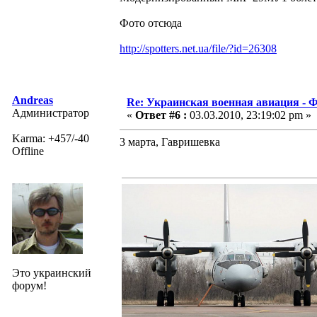
Фото отсюда
http://spotters.net.ua/file/?id=26308
Andreas
Re: Украинская военная авиация -
Администратор
«
Ответ #6 :
03.03.2010, 23:19:02 pm »
Karma: +457/-40
3 марта, Гавришевка
Offline
Это украинский
форум!