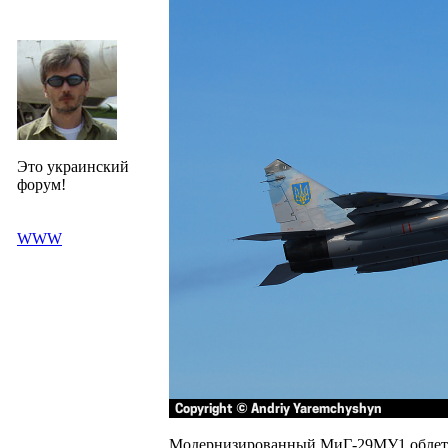
Это украинский
форум!
WWW
Модернизированный МиГ-29МУ1 облеты