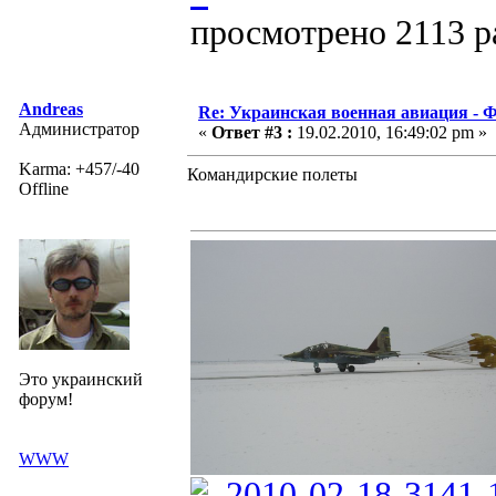
просмотрено 2113 ра
Andreas
Re: Украинская военная авиация -
Администратор
«
Ответ #3 :
19.02.2010, 16:49:02 pm »
Karma: +457/-40
Командирские полеты
Offline
Это украинский
форум!
WWW
2010-02-18-3141-