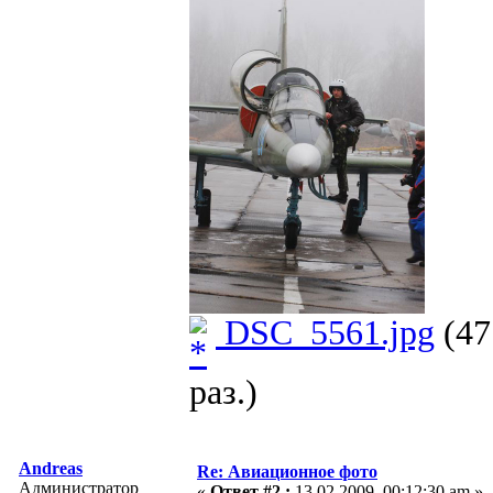
DSC_5561.jpg
(47
раз.)
Andreas
Re: Авиационное фото
Администратор
«
Ответ #2 :
13.02.2009, 00:12:30 am »