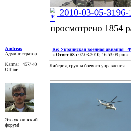
2010-03-05-3196-
просмотрено 1854 ра
Andreas
Re: Украинская военная авиация -
Администратор
«
Ответ #8 :
07.03.2010, 16:53:09 pm »
Karma: +457/-40
Либерия, группа боевого управления
Offline
Это украинский
форум!