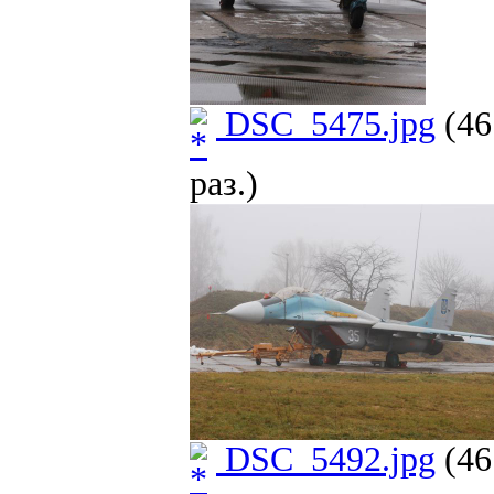
DSC_5475.jpg
(46
раз.)
DSC_5492.jpg
(46