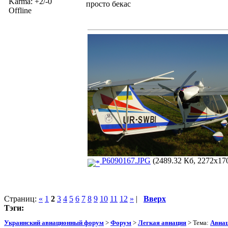
Karma: +2/-0
просто бекас
Offline
P6090167.JPG
(2489.32 Кб, 2272x170
Страниц:
«
1
2
3
4
5
6
7
8
9
10
11
12
»
|
Вверх
Тэги:
Украинский авиационный форум
>
Форум
>
Легкая авиация
> Тема:
Авиац