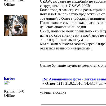
Karma: +5/-0
CZAW, дюралевые амфибийные водоизм. 
Offline
сотрудничества с CZAW, 2005г.
Более того, я сам серьезно рассматрив
показать Вам приватно предложение от
товарищей с более глубокими знаниями 
Поплавковые самолеты как класс - это 
дешевле аналогичной лодки.
Скиф, поймите меня правильно - я нейтр
излагаю свое мнение ни в коей мере не
то, что действительно думаю.
Мы с Вами знакомы заочно через Андрея
оказаться взаимно интересным.
Самые большие глупости делаются с оч
barbos
Re: Авиационное фото - легкая авиа
«
Ответ #21 :
21.02.2010, 14:43:57 pm »
Karma: +1/-0
удачная посадка
Offline