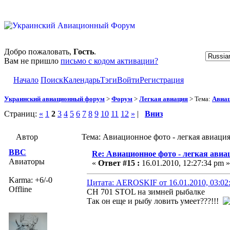
Добро пожаловать,
Гость
.
Вам не пришло
письмо с кодом активации?
Начало
Поиск
Календарь
Тэги
Войти
Регистрация
Украинский авиационный форум
>
Форум
>
Легкая авиация
> Тема:
Авиац
Страниц:
«
1
2
3
4
5
6
7
8
9
10
11
12
»
|
Вниз
Автор
Тема: Авиационное фото - легкая авиаци
ВВС
Re: Авиационное фото - легкая авиа
Авиаторы
«
Ответ #15 :
16.01.2010, 12:27:34 pm »
Karma: +6/-0
Цитата: AEROSKIF от 16.01.2010, 03:02
Offline
CH 701 STOL на зимней рыбалке
Так он еще и рыбу ловить умеет???!!!