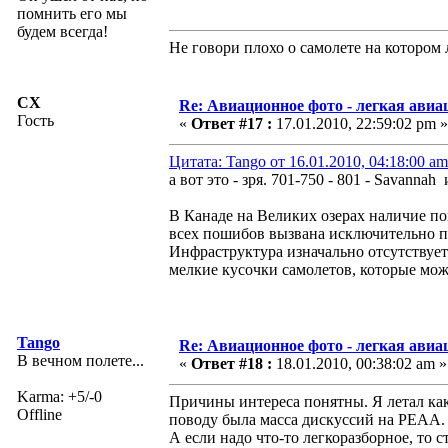
помнить его мы
будем всегда!
Не говори плохо о самолете на котором
CX
Re: Авиационное фото - легкая авиа
Гость
«
Ответ #17 :
17.01.2010, 22:59:02 pm »
Цитата: Tango от 16.01.2010, 04:18:00 am
а вот это - зря. 701-750 - 801 - Savanna
В Канаде на Великих озерах наличие по
всех пошибов вызвана исключительно 
Инфраструктура изначально отсутствует 
мелкие кусочки самолетов, которые мож
Tango
Re: Авиационное фото - легкая авиа
В вечном полете...
«
Ответ #18 :
18.01.2010, 00:38:02 am »
Karma: +5/-0
Причины интереса понятны. Я летал как
Offline
поводу была масса дискуссий на РЕАА.
А если надо что-то легкоразборное, то с