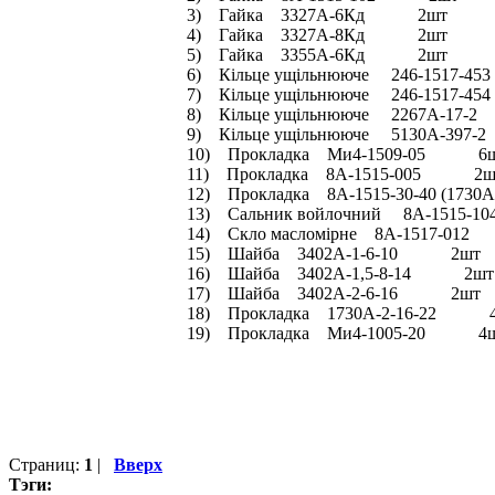
3) Гайка 3327А-6Кд 2шт
4) Гайка 3327А-8Кд 2шт
5) Гайка 3355А-6Кд 2шт
6) Кільце ущільнююче 246-1517-4
7) Кільце ущільнююче 246-1517-4
8) Кільце ущільнююче 2267А-1
9) Кільце ущільнююче 5130А-39
10) Прокладка Ми4-1509-05 6
11) Прокладка 8А-1515-005 2ш
12) Прокладка 8А-1515-30-40 (17
13) Сальник войлочний 8А-151
14) Скло масломірне 8А-1517-0
15) Шайба 3402А-1-6-10 2шт
16) Шайба 3402А-1,5-8-14 2шт
17) Шайба 3402А-2-6-16 2шт
18) Прокладка 1730А-2-16-22 
19) Прокладка Ми4-1005-20 4
Страниц:
1
|
Вверх
Тэги: