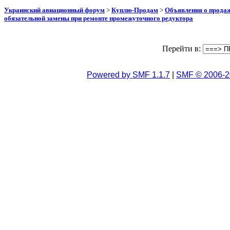
Украинский авиационный форум
>
Куплю-Продам
>
Объявления о прода
обязательной замены при ремонте промежуточного редуктора
Перейти в:
Powered by SMF 1.1.7
|
SMF © 2006-2