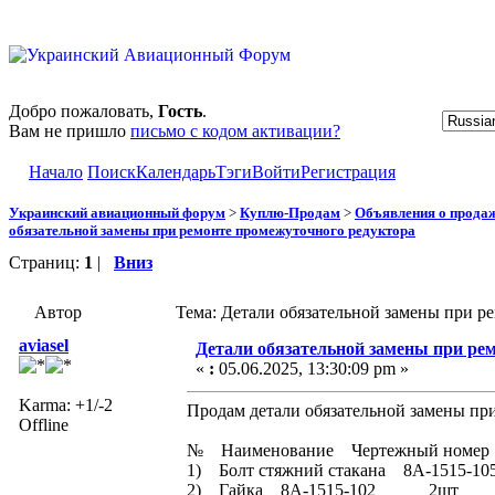
Добро пожаловать,
Гость
.
Вам не пришло
письмо с кодом активации?
Начало
Поиск
Календарь
Тэги
Войти
Регистрация
Украинский авиационный форум
>
Куплю-Продам
>
Объявления о прода
обязательной замены при ремонте промежуточного редуктора
Страниц:
1
|
Вниз
Автор
Тема: Детали обязательной замены при р
aviasel
Детали обязательной замены при ре
«
:
05.06.2025, 13:30:09 pm »
Karma: +1/-2
Продам детали обязательной замены при
Offline
№ Наименование Чертежный номе
1) Болт стяжний стакана 8А-151
2) Гайка 8А-1515-102 2шт