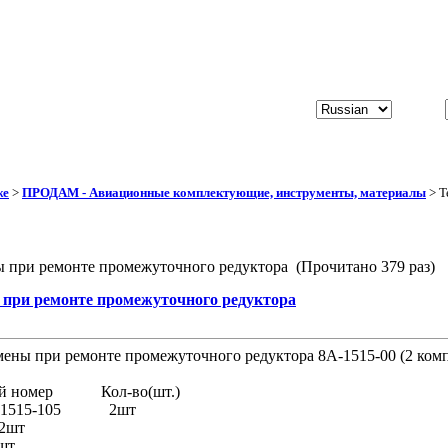
же
>
ПРОДАМ - Авиационные комплектующие, инструменты, материалы
> Т
ы при ремонте промежуточного редуктора (Прочитано 379 раз)
 при ремонте промежуточного редуктора
мены при ремонте промежуточного редуктора 8А-1515-00 (2 комп
й номер Кол-во(шт.)
8А-1515-105 2шт
2шт
шт