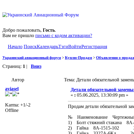
Добро пожаловать,
Гость
.
Вам не пришло
письмо с кодом активации?
Начало
Поиск
Календарь
Тэги
Войти
Регистрация
Украинский авиационный форум
>
Куплю-Продам
>
Объявления о прода
Страниц:
1
|
Вниз
Автор
Тема: Детали обязательной замен
aviasel
Детали обязательной замены
«
:
05.06.2025, 13:30:09 pm »
Karma: +1/-2
Продам детали обязательной за
Offline
№ Наименование Чертежны
1) Болт стяжний стакана 
2) Гайка 8А-1515-102 
3) Гайка 3327А-6Кд 2