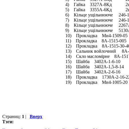
4) Гайка 3327А-8Кд 2
5) Гайка 3355А-6Кд 2
6) Кільце ущільнююче 246
7) Кільце ущільнююче 246
8) Кільце ущільнююче 2
9) Кільце ущільнююче 5
10) Прокладка Ми4-1509
11) Прокладка 8А-1515-
12) Прокладка 8А-1515-30-
13) Сальник войлочний 
14) Скло масломірне 8А-
15) Шайба 3402А-1-6-1
16) Шайба 3402А-1,5-8-
17) Шайба 3402А-2-6-1
18) Прокладка 1730А-2-
19) Прокладка Ми4-1005
Страниц:
1
|
Вверх
Тэги: