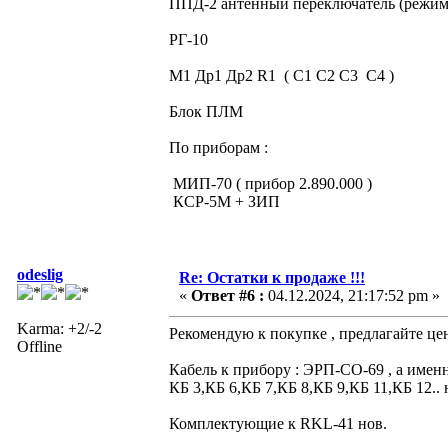
ППД-2 антенный переключатель (режи
РГ-10
М1 Др1 Др2 R1 ( С1 С2 С3 С4 )
Блок ПЛМ
По приборам :
МИП-70 ( прибор 2.890.000 )
КСР-5М + ЗИП
odeslig
Re: Остатки к продаже !!!
«
Ответ #6 :
04.12.2024, 21:17:52 pm »
Karma: +2/-2
Рекомендую к покупке , предлагайте це
Offline
Кабель к прибору : ЭРП-СО-69 , а именн
КБ 3,КБ 6,КБ 7,КБ 8,КБ 9,КБ 11,КБ 12.. 
Комплектующие к RKL-41 нов.