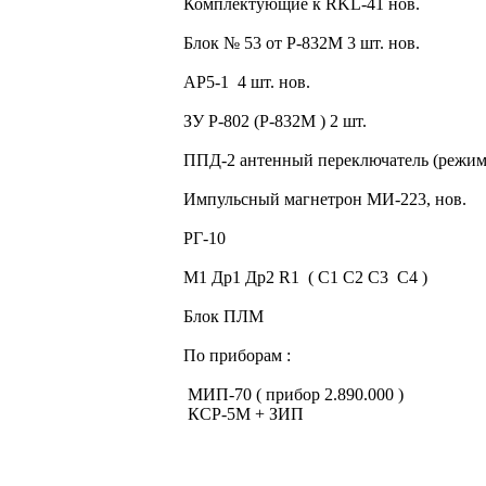
Комплектующие к RKL-41 нов.
Блок № 53 от Р-832М 3 шт. нов.
АР5-1 4 шт. нов.
ЗУ Р-802 (Р-832М ) 2 шт.
ППД-2 антенный переключатель (режи
Импульсный магнетрон МИ-223, нов.
РГ-10
М1 Др1 Др2 R1 ( С1 С2 С3 С4 )
Блок ПЛМ
По приборам :
МИП-70 ( прибор 2.890.000 )
КСР-5М + ЗИП