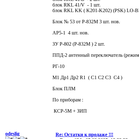
блок RKL 41/V - 1 шт.
блок RKL KK ( K201-K202) (PSK) LO-BB
Блок № 53 от Р-832М 3 шт. нов.
АР5-1 4 шт. нов.
ЗУ Р-802 (Р-832М ) 2 шт.
ППД-2 антенный переключатель (режим
РГ-10
М1 Др1 Др2 R1 ( С1 С2 С3 С4 )
Блок ПЛМ
По приборам :
КСР-5М + ЗИП
odeslig
Re: Остатки к продаже !!!