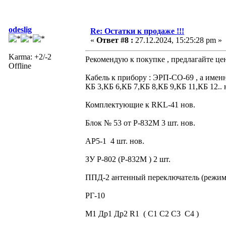
odeslig
Re: Остатки к продаже !!!
«
Ответ #8 :
27.12.2024, 15:25:28 pm »
Karma: +2/-2
Рекомендую к покупке , предлагайте це
Offline
Кабель к прибору : ЭРП-СО-69 , а именн
КБ 3,КБ 6,КБ 7,КБ 8,КБ 9,КБ 11,КБ 12.. 
Комплектующие к RKL-41 нов.
Блок № 53 от Р-832М 3 шт. нов.
АР5-1 4 шт. нов.
ЗУ Р-802 (Р-832М ) 2 шт.
ППД-2 антенный переключатель (режи
РГ-10
М1 Др1 Др2 R1 ( С1 С2 С3 С4 )