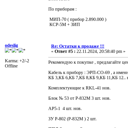
По приборам :
МИП-70 ( прибор 2.890.000 )
КСР-5М + ЗИП
odeslig
Re: Остатки к продаже !!!
«
Ответ #5 :
22.11.2024, 20:58:40 pm »
Karma: +2/-2
Рекомендую к покупке , предлагайте це
Offline
Кабель к прибору : ЭРП-СО-69 , а именн
КБ 3,КБ 6,КБ 7,КБ 8,КБ 9,КБ 11,КБ 12.. 
Комплектующие к RKL-41 нов.
Блок № 53 от Р-832М 3 шт. нов.
АР5-1 4 шт. нов.
ЗУ Р-802 (Р-832М ) 2 шт.