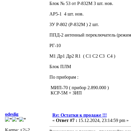
Блок № 53 от Р-832М 3 шт. нов.
АР5-1 4 шт. нов.
ЗУ Р-802 (Р-832М ) 2 шт.
ППД-2 антенный переключатель (режи
РГ-10
М1 Др1 Др2 R1 ( С1 С2 С3 С4 )
Блок ПЛМ
По приборам :
МИП-70 ( прибор 2.890.000 )
КСР-5М + ЗИП
odeslig
Re: Остатки к продаже !!!
«
Ответ #7 :
15.12.2024, 23:14:59 pm »
Karma: +2/-2