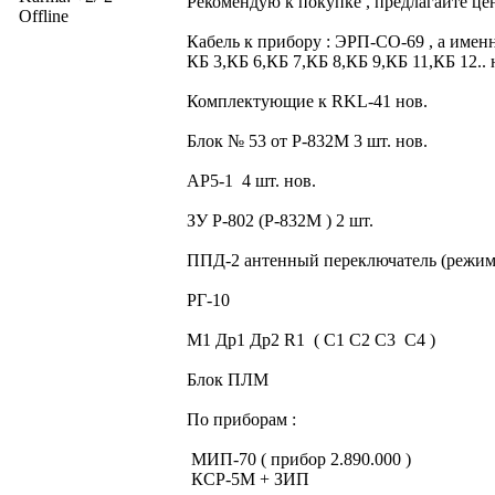
Рекомендую к покупке , предлагайте це
Offline
Кабель к прибору : ЭРП-СО-69 , а именн
КБ 3,КБ 6,КБ 7,КБ 8,КБ 9,КБ 11,КБ 12.. 
Комплектующие к RKL-41 нов.
Блок № 53 от Р-832М 3 шт. нов.
АР5-1 4 шт. нов.
ЗУ Р-802 (Р-832М ) 2 шт.
ППД-2 антенный переключатель (режи
РГ-10
М1 Др1 Др2 R1 ( С1 С2 С3 С4 )
Блок ПЛМ
По приборам :
МИП-70 ( прибор 2.890.000 )
КСР-5М + ЗИП