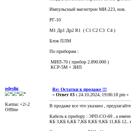
Импульсный магнетрон МИ-223, нов.
РГ-10
М1 Др1 Др2 R1 ( С1 С2 С3 С4 )
Блок ПЛМ
По приборам :
МИП-70 ( прибор 2.890.000 )
КСР-5М + ЗИП
odeslig
Re: Остатки к продаже !!!
«
Ответ #3 :
24.10.2024, 19:06:18 pm »
Karma: +2/-2
В продаже все что указано , предлагайте
Offline
Кабель к прибору : ЭРП-СО-69 , а именн
КБ 3,КБ 6,КБ 7,КБ 8,КБ 9,КБ 11,КБ 12.. 