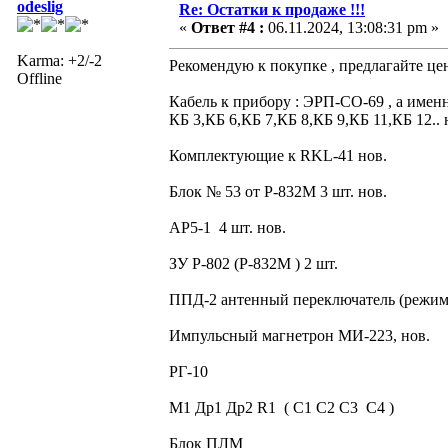
odeslig
Re: Остатки к продаже !!!
«
Ответ #4 :
06.11.2024, 13:08:31 pm »
Karma: +2/-2
Рекомендую к покупке , предлагайте це
Offline
Кабель к прибору : ЭРП-СО-69 , а именн
КБ 3,КБ 6,КБ 7,КБ 8,КБ 9,КБ 11,КБ 12.. 
Комплектующие к RKL-41 нов.
Блок № 53 от Р-832М 3 шт. нов.
АР5-1 4 шт. нов.
ЗУ Р-802 (Р-832М ) 2 шт.
ППД-2 антенный переключатель (режи
Импульсный магнетрон МИ-223, нов.
РГ-10
М1 Др1 Др2 R1 ( С1 С2 С3 С4 )
Блок ПЛМ