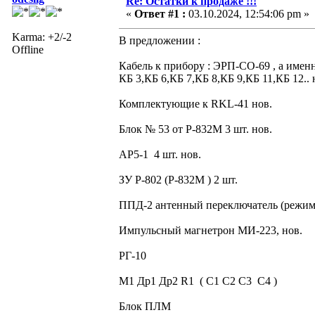
Re: Остатки к продаже !!!
«
Ответ #1 :
03.10.2024, 12:54:06 pm »
Karma: +2/-2
В предложении :
Offline
Кабель к прибору : ЭРП-СО-69 , а именн
КБ 3,КБ 6,КБ 7,КБ 8,КБ 9,КБ 11,КБ 12.. 
Комплектующие к RKL-41 нов.
Блок № 53 от Р-832М 3 шт. нов.
АР5-1 4 шт. нов.
ЗУ Р-802 (Р-832М ) 2 шт.
ППД-2 антенный переключатель (режи
Импульсный магнетрон МИ-223, нов.
РГ-10
М1 Др1 Др2 R1 ( С1 С2 С3 С4 )
Блок ПЛМ