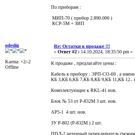
По приборам :
МИП-70 ( прибор 2.890.000 )
КСР-5М + ЗИП
odeslig
Re: Остатки к продаже !!!
«
Ответ #2 :
14.10.2024, 18:35:50 pm »
Karma: +2/-2
К продаже , предлагайте цены :
Offline
Кабель к прибору : ЭРП-СО-69 , а именн
КБ 3,КБ 6,КБ 7,КБ 8,КБ 9,КБ 11,КБ 12.. 
Комплектующие к RKL-41 нов.
Блок № 53 от Р-832М 3 шт. нов.
АР5-1 4 шт. нов.
ЗУ Р-802 (Р-832М ) 2 шт.
ППД-2 антенный переключатель (режи