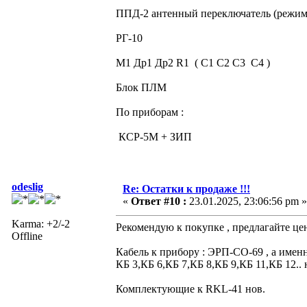
ППД-2 антенный переключатель (режи
РГ-10
М1 Др1 Др2 R1 ( С1 С2 С3 С4 )
Блок ПЛМ
По приборам :
КСР-5М + ЗИП
odeslig
Re: Остатки к продаже !!!
«
Ответ #10 :
23.01.2025, 23:06:56 pm »
Karma: +2/-2
Рекомендую к покупке , предлагайте це
Offline
Кабель к прибору : ЭРП-СО-69 , а именн
КБ 3,КБ 6,КБ 7,КБ 8,КБ 9,КБ 11,КБ 12.. 
Комплектующие к RKL-41 нов.