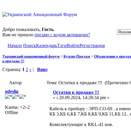
Добро пожаловать,
Гость
.
Вам не пришло
письмо с кодом активации?
Начало
Поиск
Календарь
Тэги
Войти
Регистрация
Украинский авиационный форум
>
Куплю-Продам
>
Объявления о прода
к продаже !!!
Страниц:
1
2
»
|
Вниз
Автор
Тема: Остатки к продаже !!! (Прочитано 6
odeslig
Остатки к продаже !!!
«
:
20.09.2024, 14:28:34 pm »
Karma: +2/-2
Кабель к прибору : ЭРП-СО-69 , а именн
Offline
КБ 3,КБ 6,КБ 7,КБ 8,КБ 9,КБ 11,КБ 12.. 
Комплектующие к RKL-41 нов.