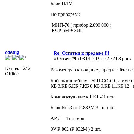
Блок ПЛМ
По приборам :
МИП-70 ( прибор 2.890.000 )
КСР-5М + ЗИП
odeslig
Re: Остатки к продаже !!!
«
Ответ #9 :
08.01.2025, 22:32:08 pm »
Karma: +2/-2
Рекомендую к покупке , предлагайте це
Offline
Кабель к прибору : ЭРП-СО-69 , а именн
КБ 3,КБ 6,КБ 7,КБ 8,КБ 9,КБ 11,КБ 12.. 
Комплектующие к RKL-41 нов.
Блок № 53 от Р-832М 3 шт. нов.
АР5-1 4 шт. нов.
ЗУ Р-802 (Р-832М ) 2 шт.