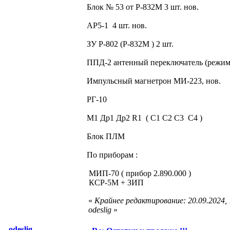
Блок № 53 от Р-832М 3 шт. нов.
АР5-1 4 шт. нов.
ЗУ Р-802 (Р-832М ) 2 шт.
ППД-2 антенный переключатель (режи
Импульсный магнетрон МИ-223, нов.
РГ-10
М1 Др1 Др2 R1 ( С1 С2 С3 С4 )
Блок ПЛМ
По приборам :
МИП-70 ( прибор 2.890.000 )
КСР-5М + ЗИП
«
Крайнее редактирование: 20.09.2024,
odeslig
»
odeslig