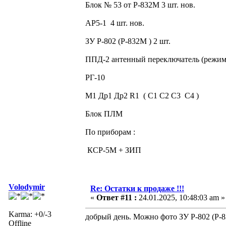
Блок № 53 от Р-832М 3 шт. нов.
АР5-1 4 шт. нов.
ЗУ Р-802 (Р-832М ) 2 шт.
ППД-2 антенный переключатель (режи
РГ-10
М1 Др1 Др2 R1 ( С1 С2 С3 С4 )
Блок ПЛМ
По приборам :
КСР-5М + ЗИП
Volodymir
Re: Остатки к продаже !!!
«
Ответ #11 :
24.01.2025, 10:48:03 am »
Karma: +0/-3
добрый день. Можно фото ЗУ Р-802 (Р-
Offline