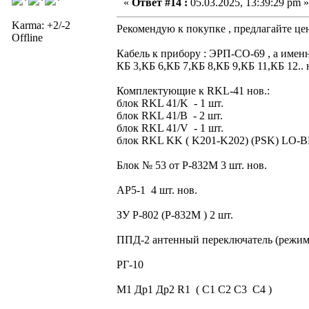
«
Ответ #14 :
05.03.2025, 13:39:29 pm »
Karma: +2/-2
Рекомендую к покупке , предлагайте це
Offline
Кабель к прибору : ЭРП-СО-69 , а именн
КБ 3,КБ 6,КБ 7,КБ 8,КБ 9,КБ 11,КБ 12.. 
Комплектующие к RKL-41 нов.:
блок RKL 41/K - 1 шт.
блок RKL 41/В - 2 шт.
блок RKL 41/V - 1 шт.
блок RKL KK ( K201-K202) (PSK) LO-BB
Блок № 53 от Р-832М 3 шт. нов.
АР5-1 4 шт. нов.
ЗУ Р-802 (Р-832М ) 2 шт.
ППД-2 антенный переключатель (режим
РГ-10
М1 Др1 Др2 R1 ( С1 С2 С3 С4 )