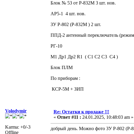
Блок № 53 от Р-832М 3 шт. нов.
АР5-1 4 шт. нов.
ЗУ Р-802 (Р-832М ) 2 шт.
ППД-2 антенный переключатель (режи
РГ-10
М1 Др1 Др2 R1 ( С1 С2 С3 С4 )
Блок ПЛМ
По приборам :
КСР-5М + ЗИП
Volodymir
Re: Остатки к продаже !!!
«
Ответ #11 :
24.01.2025, 10:48:03 am »
Karma: +0/-3
добрый день. Можно фото ЗУ Р-802 (Р-
Offline