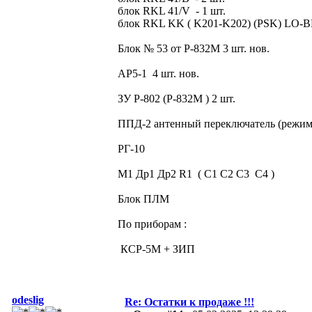
блок RKL 41/V - 1 шт.
блок RKL KK ( K201-K202) (PSK) LO-BB
Блок № 53 от Р-832М 3 шт. нов.
АР5-1 4 шт. нов.
ЗУ Р-802 (Р-832М ) 2 шт.
ППД-2 антенный переключатель (режим
РГ-10
М1 Др1 Др2 R1 ( С1 С2 С3 С4 )
Блок ПЛМ
По приборам :
КСР-5М + ЗИП
odeslig
Re: Остатки к продаже !!!