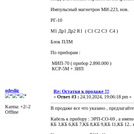
Импульсный магнетрон МИ-223, нов.
РГ-10
М1 Др1 Др2 R1 ( С1 С2 С3 С4 )
Блок ПЛМ
По приборам :
МИП-70 ( прибор 2.890.000 )
КСР-5М + ЗИП
odeslig
Re: Остатки к продаже !!!
«
Ответ #3 :
24.10.2024, 19:06:18 pm »
Karma: +2/-2
В продаже все что указано , предлагайте
Offline
Кабель к прибору : ЭРП-СО-69 , а именн
КБ 3,КБ 6,КБ 7,КБ 8,КБ 9,КБ 11,КБ 12.. 