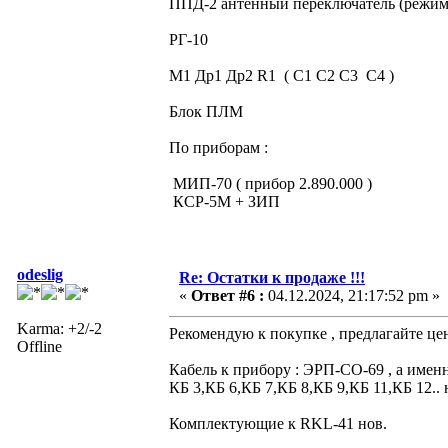
ППД-2 антенный переключатель (режи
РГ-10
М1 Др1 Др2 R1 ( С1 С2 С3 С4 )
Блок ПЛМ
По приборам :
МИП-70 ( прибор 2.890.000 )
КСР-5М + ЗИП
odeslig
Re: Остатки к продаже !!!
«
Ответ #6 :
04.12.2024, 21:17:52 pm »
Karma: +2/-2
Рекомендую к покупке , предлагайте це
Offline
Кабель к прибору : ЭРП-СО-69 , а именн
КБ 3,КБ 6,КБ 7,КБ 8,КБ 9,КБ 11,КБ 12.. 
Комплектующие к RKL-41 нов.