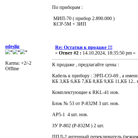
По приборам :
МИП-70 ( прибор 2.890.000 )
КСР-5М + ЗИП
odeslig
Re: Остатки к продаже !!!
«
Ответ #2 :
14.10.2024, 18:35:50 pm »
Karma: +2/-2
К продаже , предлагайте цены :
Offline
Кабель к прибору : ЭРП-СО-69 , а именн
КБ 3,КБ 6,КБ 7,КБ 8,КБ 9,КБ 11,КБ 12.. 
Комплектующие к RKL-41 нов.
Блок № 53 от Р-832М 3 шт. нов.
АР5-1 4 шт. нов.
ЗУ Р-802 (Р-832М ) 2 шт.
ППД-2 антенный переключатель (режи