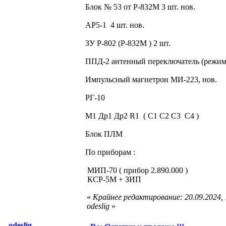
Блок № 53 от Р-832М 3 шт. нов.
АР5-1 4 шт. нов.
ЗУ Р-802 (Р-832М ) 2 шт.
ППД-2 антенный переключатель (режи
Импульсный магнетрон МИ-223, нов.
РГ-10
М1 Др1 Др2 R1 ( С1 С2 С3 С4 )
Блок ПЛМ
По приборам :
МИП-70 ( прибор 2.890.000 )
КСР-5М + ЗИП
«
Крайнее редактирование: 20.09.2024,
odeslig
»
odeslig