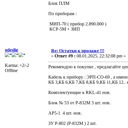
Блок ПЛМ
По приборам :
МИП-70 ( прибор 2.890.000 )
КСР-5М + ЗИП
odeslig
Re: Остатки к продаже !!!
«
Ответ #9 :
08.01.2025, 22:32:08 pm »
Karma: +2/-2
Рекомендую к покупке , предлагайте це
Offline
Кабель к прибору : ЭРП-СО-69 , а именн
КБ 3,КБ 6,КБ 7,КБ 8,КБ 9,КБ 11,КБ 12.. 
Комплектующие к RKL-41 нов.
Блок № 53 от Р-832М 3 шт. нов.
АР5-1 4 шт. нов.
ЗУ Р-802 (Р-832М ) 2 шт.