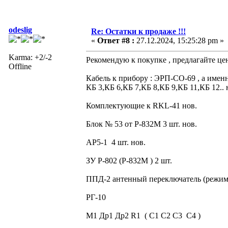
odeslig
Re: Остатки к продаже !!!
«
Ответ #8 :
27.12.2024, 15:25:28 pm »
Karma: +2/-2
Рекомендую к покупке , предлагайте це
Offline
Кабель к прибору : ЭРП-СО-69 , а именн
КБ 3,КБ 6,КБ 7,КБ 8,КБ 9,КБ 11,КБ 12.. 
Комплектующие к RKL-41 нов.
Блок № 53 от Р-832М 3 шт. нов.
АР5-1 4 шт. нов.
ЗУ Р-802 (Р-832М ) 2 шт.
ППД-2 антенный переключатель (режи
РГ-10
М1 Др1 Др2 R1 ( С1 С2 С3 С4 )