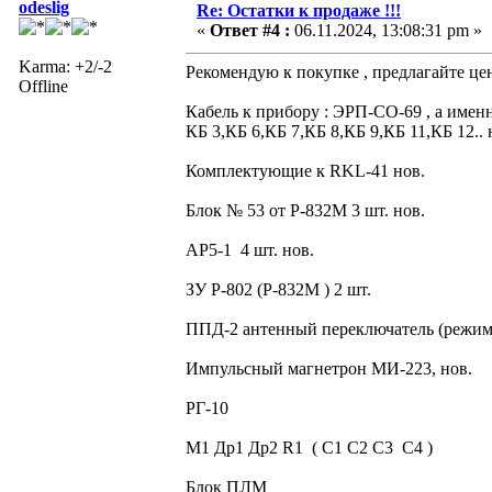
odeslig
Re: Остатки к продаже !!!
«
Ответ #4 :
06.11.2024, 13:08:31 pm »
Karma: +2/-2
Рекомендую к покупке , предлагайте це
Offline
Кабель к прибору : ЭРП-СО-69 , а именн
КБ 3,КБ 6,КБ 7,КБ 8,КБ 9,КБ 11,КБ 12.. 
Комплектующие к RKL-41 нов.
Блок № 53 от Р-832М 3 шт. нов.
АР5-1 4 шт. нов.
ЗУ Р-802 (Р-832М ) 2 шт.
ППД-2 антенный переключатель (режи
Импульсный магнетрон МИ-223, нов.
РГ-10
М1 Др1 Др2 R1 ( С1 С2 С3 С4 )
Блок ПЛМ