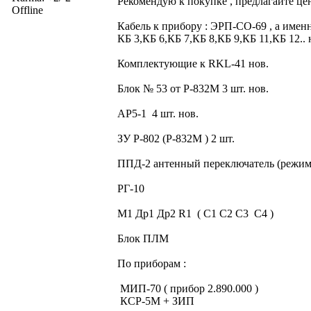
Рекомендую к покупке , предлагайте це
Offline
Кабель к прибору : ЭРП-СО-69 , а именн
КБ 3,КБ 6,КБ 7,КБ 8,КБ 9,КБ 11,КБ 12.. 
Комплектующие к RKL-41 нов.
Блок № 53 от Р-832М 3 шт. нов.
АР5-1 4 шт. нов.
ЗУ Р-802 (Р-832М ) 2 шт.
ППД-2 антенный переключатель (режи
РГ-10
М1 Др1 Др2 R1 ( С1 С2 С3 С4 )
Блок ПЛМ
По приборам :
МИП-70 ( прибор 2.890.000 )
КСР-5М + ЗИП