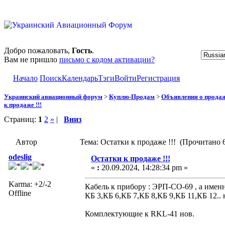
Добро пожаловать,
Гость
.
Вам не пришло
письмо с кодом активации?
Начало
Поиск
Календарь
Тэги
Войти
Регистрация
Украинский авиационный форум
>
Куплю-Продам
>
Объявления о прода
к продаже !!!
Страниц:
1
2
»
|
Вниз
Автор
Тема: Остатки к продаже !!! (Прочитано 6
odeslig
Остатки к продаже !!!
«
:
20.09.2024, 14:28:34 pm »
Karma: +2/-2
Кабель к прибору : ЭРП-СО-69 , а именн
Offline
КБ 3,КБ 6,КБ 7,КБ 8,КБ 9,КБ 11,КБ 12.. 
Комплектующие к RKL-41 нов.