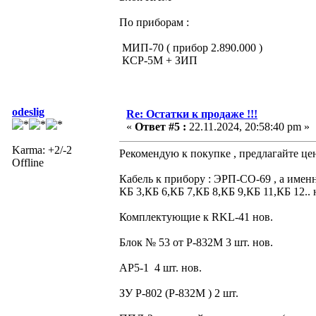
По приборам :
МИП-70 ( прибор 2.890.000 )
КСР-5М + ЗИП
odeslig
Re: Остатки к продаже !!!
«
Ответ #5 :
22.11.2024, 20:58:40 pm »
Karma: +2/-2
Рекомендую к покупке , предлагайте це
Offline
Кабель к прибору : ЭРП-СО-69 , а именн
КБ 3,КБ 6,КБ 7,КБ 8,КБ 9,КБ 11,КБ 12.. 
Комплектующие к RKL-41 нов.
Блок № 53 от Р-832М 3 шт. нов.
АР5-1 4 шт. нов.
ЗУ Р-802 (Р-832М ) 2 шт.