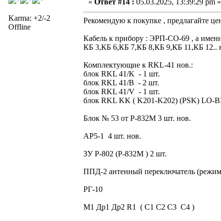
«
Ответ #14 :
05.03.2025, 13:39:29 pm »
Karma: +2/-2
Рекомендую к покупке , предлагайте це
Offline
Кабель к прибору : ЭРП-СО-69 , а именн
КБ 3,КБ 6,КБ 7,КБ 8,КБ 9,КБ 11,КБ 12.. 
Комплектующие к RKL-41 нов.:
блок RKL 41/K - 1 шт.
блок RKL 41/В - 2 шт.
блок RKL 41/V - 1 шт.
блок RKL KK ( K201-K202) (PSK) LO-BB
Блок № 53 от Р-832М 3 шт. нов.
АР5-1 4 шт. нов.
ЗУ Р-802 (Р-832М ) 2 шт.
ППД-2 антенный переключатель (режим
РГ-10
М1 Др1 Др2 R1 ( С1 С2 С3 С4 )