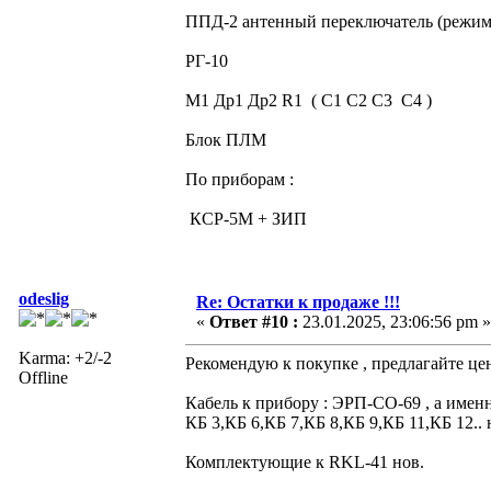
ППД-2 антенный переключатель (режи
РГ-10
М1 Др1 Др2 R1 ( С1 С2 С3 С4 )
Блок ПЛМ
По приборам :
КСР-5М + ЗИП
odeslig
Re: Остатки к продаже !!!
«
Ответ #10 :
23.01.2025, 23:06:56 pm »
Karma: +2/-2
Рекомендую к покупке , предлагайте це
Offline
Кабель к прибору : ЭРП-СО-69 , а именн
КБ 3,КБ 6,КБ 7,КБ 8,КБ 9,КБ 11,КБ 12.. 
Комплектующие к RKL-41 нов.