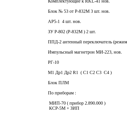
Комплектующие к RKL-41 нов.
Блок № 53 от Р-832М 3 шт. нов.
АР5-1 4 шт. нов.
ЗУ Р-802 (Р-832М ) 2 шт.
ППД-2 антенный переключатель (режи
Импульсный магнетрон МИ-223, нов.
РГ-10
М1 Др1 Др2 R1 ( С1 С2 С3 С4 )
Блок ПЛМ
По приборам :
МИП-70 ( прибор 2.890.000 )
КСР-5М + ЗИП