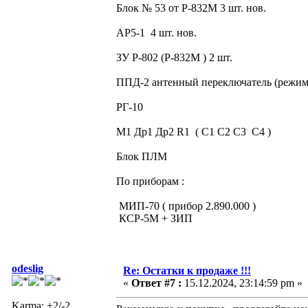
Блок № 53 от Р-832М 3 шт. нов.
АР5-1 4 шт. нов.
ЗУ Р-802 (Р-832М ) 2 шт.
ППД-2 антенный переключатель (режи
РГ-10
М1 Др1 Др2 R1 ( С1 С2 С3 С4 )
Блок ПЛМ
По приборам :
МИП-70 ( прибор 2.890.000 )
КСР-5М + ЗИП
odeslig
Re: Остатки к продаже !!!
«
Ответ #7 :
15.12.2024, 23:14:59 pm »
Karma: +2/-2